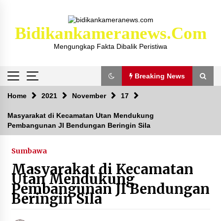
Skip
to
content
Bidikankameranews.com
Mengungkap Fakta Dibalik Peristiwa
Breaking News
Breaking News
Home
2021
November
17
Masyarakat di Kecamatan Utan Mendukung
Pembangunan JI Bendungan Beringin Sila
Kejaksaan KSB Mulai Lidik Mafia Tanah Desa
Sekongkang Bawah
2 tahun ago
Sumbawa
Masyarakat di Kecamatan
Laporan Dugaan Pencabulan di Desa Sepayung
Utan Mendukung
Kec. Plampang, Polres Sumbawa Pastikan
Pembangunan JI Bendungan
Proses Penyelidikan Berjalan Maksimal
Beringin Sila
4 minggu ago
Anggota Satlantas Polres Sumbawa, Briptu