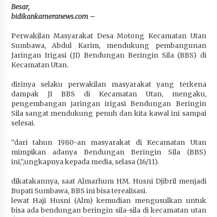
Besar,
Penurunan Stunting di Sumbawa
bidikankameranews.com –
4 minggu ago
Perwakilan Masyarakat Desa Motong Kecamatan Utan
Wabup Ansori Apresiasi Rekomendasi dan
Sumbawa, Abdul Karim, mendukung pembangunan
Pandangan Fraksi – Fraksi DPRD Sumbawa
Jaringan Irigasi (JI) Bendungan Beringin Sila (BBS) di
4 minggu ago
Kecamatan Utan.
Bupati Sumbawa Lepas 487 Atlet dari Berbagai
dirinya selaku perwakilan masyarakat yang terkena
Cabor yang Akan Berjuang pada PORPROV XII
dampak JI BBS di Kecamatan Utan, mengaku,
NTB 2026
pengembangan jaringan irigasi Bendungan Beringin
4 minggu ago
Sila sangat mendukung penuh dan kita kawal ini sampai
selesai.
BAZNAS Kabupaten Sumbawa Salurkan Bantuan
“dari tahun 1980-an masyarakat di Kecamatan Utan
Program 100 Mustahik Per Desa di Desa Teluk
mimpikan adanya Bendungan Beringin Sila (BBS)
Santong
ini,”,ungkapnya kepada media, selasa (16/11).
4 minggu ago
dikatakannya, saat Almarhum HM. Husni Djibril menjadi
Dosen UTS Siap Kembangkan Inovasi Lewat
Bupati Sumbawa, BBS ini bisa terealisasi.
Pelatihan PDPP 2026 Bali
lewat Haji Husni (Alm) kemudian mengusulkan untuk
4 minggu ago
bisa ada bendungan beringin sila-sila di kecamatan utan