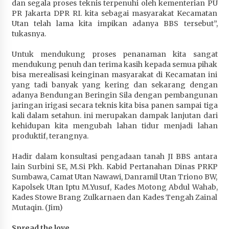
dan segala proses teknis terpenuhi oleh kementerian PU
Terapkan “Polantas Menyapa”, Satlantas Polres
PR Jakarta DPR RI. kita sebagai masyarakat Kecamatan
Sumbawa Berupaya Wujudkan Pelayanan
Utan telah lama kita impikan adanya BBS tersebut”,
Kepolisian yang Profesional
tukasnya.
1 bulan ago
Untuk mendukung proses penanaman kita sangat
Capaian Program Pemerintah Kabupaten
mendukung penuh dan terima kasih kepada semua pihak
Sumbawa Terus Dirasakan Masyarakat
bisa merealisasi keinginan masyarakat di Kecamatan ini
yang tadi banyak yang kering dan sekarang dengan
1 bulan ago
adanya Bendungan Beringin Sila dengan pembangunan
jaringan irigasi secara teknis kita bisa panen sampai tiga
kali dalam setahun. ini merupakan dampak lanjutan dari
kehidupan kita mengubah lahan tidur menjadi lahan
produktif, terangnya.
Hadir dalam konsultasi pengadaan tanah JI BBS antara
lain Surbini SE, M.Si Pkh. Kabid Pertanahan Dinas PRKP
Sumbawa, Camat Utan Nawawi, Danramil Utan Triono BW,
Kapolsek Utan Iptu M.Yusuf, Kades Motong Abdul Wahab,
Kades Stowe Brang Zulkarnaen dan Kades Tengah Zainal
Mutaqin. (Jim)
Spread the love