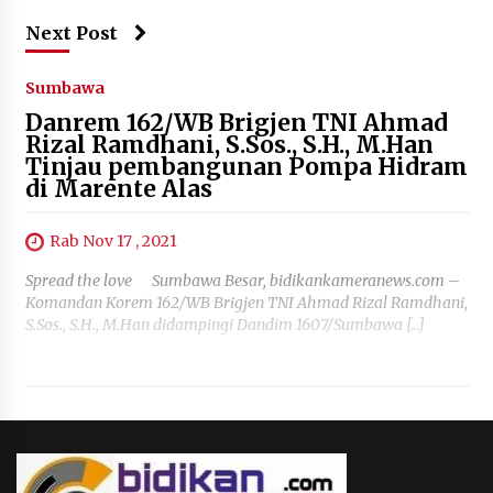
Next Post
Sumbawa
Danrem 162/WB Brigjen TNI Ahmad
Rizal Ramdhani, S.Sos., S.H., M.Han
Tinjau pembangunan Pompa Hidram
di Marente Alas
Rab Nov 17 , 2021
Spread the love Sumbawa Besar, bidikankameranews.com –
Komandan Korem 162/WB Brigjen TNI Ahmad Rizal Ramdhani,
S.Sos., S.H., M.Han didampingi Dandim 1607/Sumbawa […]