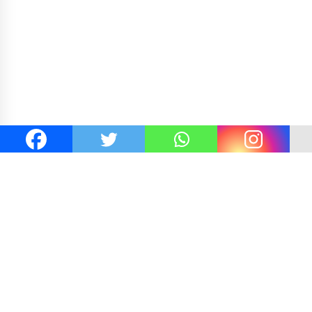
elvi Gibran
Kejaksaan KSB Mulai Lidik Mafia Tanah D
e Alang