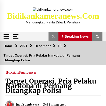
Skip
to
content
Bidikankameranews.com
Mengungkap Fakta Dibalik Peristiwa
Breaking News
Breaking News
Home
2021
Desember
10
Target Operasi, Pria Pelaku Narkoba di Pernang
Ditangkap Polisi
Kejaksaan KSB Mulai Lidik Mafia Tanah Desa
Sekongkang Bawah
2 tahun ago
Hukrim
Sumbawa
Target Operasi, Pria Pelaku
Laporan Dugaan Pencabulan di Desa Sepayung
Narkoba di Pernang
Kec. Plampang, Polres Sumbawa Pastikan
Ditangkap Polisi
Proses Penyelidikan Berjalan Maksimal
4 minggu ago
Jim Sumbawa
5 tahun ago
Anggota Satlantas Polres Sumbawa, Briptu