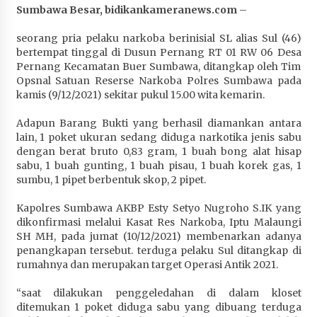
Sumbawa Besar, bidikankameranews.com
–
Penurunan Stunting di Sumbawa
4 minggu ago
seorang pria pelaku narkoba berinisial SL alias Sul (46)
bertempat tinggal di Dusun Pernang RT 01 RW 06 Desa
Wabup Ansori Apresiasi Rekomendasi dan
Pernang Kecamatan Buer Sumbawa, ditangkap oleh Tim
Pandangan Fraksi – Fraksi DPRD Sumbawa
Opsnal Satuan Reserse Narkoba Polres Sumbawa pada
4 minggu ago
kamis (9/12/2021) sekitar pukul 15.00 wita kemarin.
Bupati Sumbawa Lepas 487 Atlet dari Berbagai
Adapun Barang Bukti yang berhasil diamankan antara
Cabor yang Akan Berjuang pada PORPROV XII
lain, 1 poket ukuran sedang diduga narkotika jenis sabu
NTB 2026
dengan berat bruto 0,83 gram, 1 buah bong alat hisap
4 minggu ago
sabu, 1 buah gunting, 1 buah pisau, 1 buah korek gas, 1
sumbu, 1 pipet berbentuk skop, 2 pipet.
BAZNAS Kabupaten Sumbawa Salurkan Bantuan
Kapolres Sumbawa AKBP Esty Setyo Nugroho S.IK yang
Program 100 Mustahik Per Desa di Desa Teluk
dikonfirmasi melalui Kasat Res Narkoba, Iptu Malaungi
Santong
SH MH, pada jumat (10/12/2021) membenarkan adanya
4 minggu ago
penangkapan tersebut. terduga pelaku Sul ditangkap di
rumahnya dan merupakan target Operasi Antik 2021.
Dosen UTS Siap Kembangkan Inovasi Lewat
Pelatihan PDPP 2026 Bali
“saat dilakukan penggeledahan di dalam kloset
4 minggu ago
ditemukan 1 poket diduga sabu yang dibuang terduga