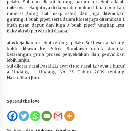
pelaku Sul dan diakui barang haram tersebut adalah
Terapkan “Polantas Menyapa”, Satlantas Polres
miliknya. selanjutnya di dapur ditemukan 1 buah botol air
Sumbawa Berupaya Wujudkan Pelayanan
mineral (bong alat hisap sabu) dan juga ditemukan
Kepolisian yang Profesional
gunting, 1 buah pipet, serta dalam kloset juga ditemukan 1
4 minggu ago
buah pisau dapur dan juga 3 buah pipet”, ungkap Iptu
Ekky akrab perwira ini disapa.
Capaian Program Pemerintah Kabupaten
Sumbawa Terus Dirasakan Masyarakat
atas kejadian tersebut, terduga pelaku Sul beserta barang
bukti dibawa ke Polres Sumbawa untuk dimintai
4 minggu ago
ketarangan guna proses penyelidikan dan penyidikan
lebih lanjut.
Sul dijerat Pasal Pasal 112 ayat (1) Jo Pasal 127 ayat 1 huruf
a Undang – Undang No. 35 Tahun 2009 tentang
Narkotika. (Jim)
Spread the love
Posted in
Hukrim
,
Sumbawa