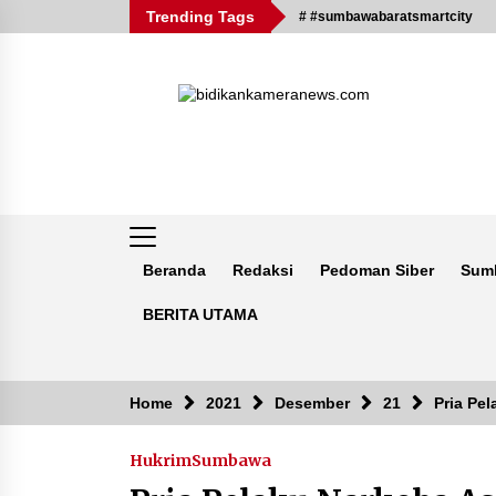
Skip
Trending Tags
# #sumbawabaratsmartcity
to
content
Beranda
Redaksi
Pedoman Siber
Sum
BERITA UTAMA
Breaking News
Home
2021
Desember
21
Pria Pe
Hukrim
Sumbawa
Kejaksaan KSB Mulai Lidik Mafia
Tanah Desa Sekongkang Bawah