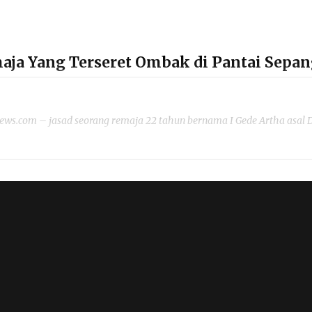
emaja Yang Terseret Ombak di Pantai Sep
s.com – jasad seorang remaja 22 tahun bernama I Gede Artha asal 