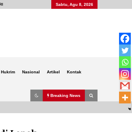
Sabtu, Agu 8, 2026
RI
Hukrim
Nasional
Artikel
Kontak
Breaking News
Anggota Satlantas Polres Sumbawa,
Briptu Juanda, Edukasi Masyarakat