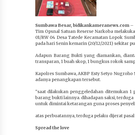
1 bulan ago
Sumbawa Besar, bidikankameranews.com
–
Tim Opsnal Satuan Reserse Narkoba melakukan 
01/RW 04 Desa Tatede Kecamatan Lopok Sumba
pada hari Senin kemarin (20/12/2021) sekitar puk
Adapun Barang Bukti yang diamankan, diantar
transparan, 1 buah skop, 1 bungkus rokok samp
Kapolres Sumbawa, AKBP Esty Setyo Nugroho S.
adanya penangkapan tersebut.
“saat dilakukan penggeledahan ditemukan 1 
barang bukti lainnya. dihadapan saksi, terdug
untuk dimintai ketarangan guna proses penyeli
atas perbuatannya, terduga pelaku dijerat pasal
Spread the love