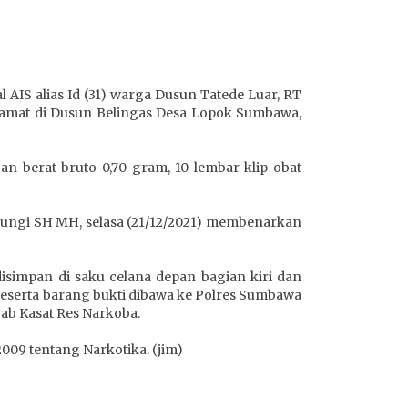
AIS alias Id (31) warga Dusun Tatede Luar, RT
lamat di Dusun Belingas Desa Lopok Sumbawa,
n berat bruto 0,70 gram, 10 lembar klip obat
laungi SH MH, selasa (21/12/2021) membenarkan
simpan di saku celana depan bagian kiri dan
 beserta barang bukti dibawa ke Polres Sumbawa
rab Kasat Res Narkoba.
2009 tentang Narkotika. (jim)