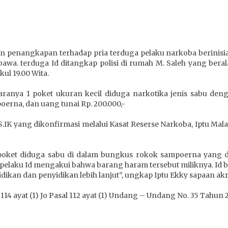
penangkapan terhadap pria terduga pelaku narkoba berinisial 
wa. terduga Id ditangkap polisi di rumah M. Saleh yang bera
ul 19.00 Wita.
anya 1 poket ukuran kecil diduga narkotika jenis sabu denga
oerna, dan uang tunai Rp. 200.000,-
IK yang dikonfirmasi melalui Kasat Reserse Narkoba, Iptu Ma
poket diduga sabu di dalam bungkus rokok sampoerna yang di
a pelaku Id mengakui bahwa barang haram tersebut miliknya. Id
dikan dan penyidikan lebih lanjut”, ungkap Iptu Ekky sapaan ak
 114 ayat (1) Jo Pasal 112 ayat (1) Undang – Undang No. 35 Tahun 