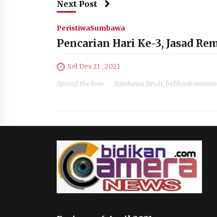
Next Post
Peristiwa
Sumbawa
Pencarian Hari Ke-3, Jasad R
Sel Des 21 , 2021
Spread the love Sumbawa Besar, bidikankameranew