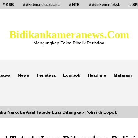
# KSB
# #ksbmajuluarbiasa
# NTB
# #diskominfoksb
# SP
Bidikankameranews.com
Mengungkap Fakta Dibalik Peristiwa
bawa
News
Peristiwa
Lombok
Headline
Mataram
laku Narkoba Asal Tatede Luar Ditangkap Polisi di Lopok
Laporan Dugaan Pencabulan di Desa
Sepayung Kec. Plampang, Polres