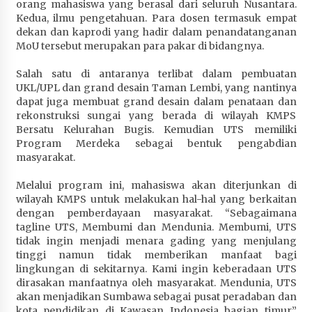
orang mahasiswa yang berasal dari seluruh Nusantara.
Terapkan “Polantas Menyapa”, Satlantas Polres
Kedua, ilmu pengetahuan. Para dosen termasuk empat
Sumbawa Berupaya Wujudkan Pelayanan
dekan dan kaprodi yang hadir dalam penandatanganan
Kepolisian yang Profesional
MoU tersebut merupakan para pakar di bidangnya.
1 bulan ago
Salah satu di antaranya terlibat dalam pembuatan
Capaian Program Pemerintah Kabupaten
UKL/UPL dan grand desain Taman Lembi, yang nantinya
Sumbawa Terus Dirasakan Masyarakat
dapat juga membuat grand desain dalam penataan dan
rekonstruksi sungai yang berada di wilayah KMPS
1 bulan ago
Bersatu Kelurahan Bugis. Kemudian UTS memiliki
Program Merdeka sebagai bentuk pengabdian
masyarakat.
Melalui program ini, mahasiswa akan diterjunkan di
wilayah KMPS untuk melakukan hal-hal yang berkaitan
dengan pemberdayaan masyarakat. “Sebagaimana
tagline UTS, Membumi dan Mendunia. Membumi, UTS
tidak ingin menjadi menara gading yang menjulang
tinggi namun tidak memberikan manfaat bagi
lingkungan di sekitarnya. Kami ingin keberadaan UTS
dirasakan manfaatnya oleh masyarakat. Mendunia, UTS
akan menjadikan Sumbawa sebagai pusat peradaban dan
kota pendidikan di Kawasan Indonesia bagian timur,”