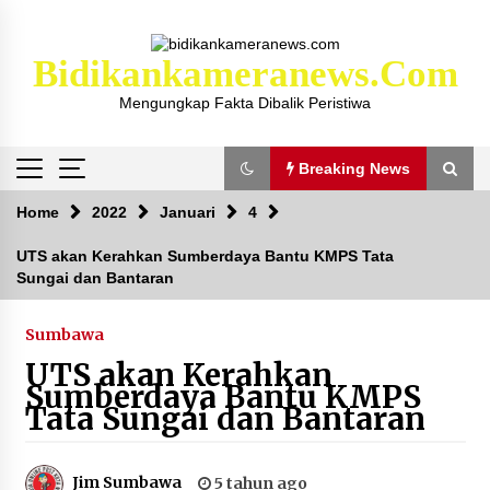
Skip
to
content
Bidikankameranews.com
Mengungkap Fakta Dibalik Peristiwa
Breaking News
Breaking News
Home
2022
Januari
4
UTS akan Kerahkan Sumberdaya Bantu KMPS Tata
Sungai dan Bantaran
Kejaksaan KSB Mulai Lidik Mafia Tanah Desa
Sekongkang Bawah
2 tahun ago
Sumbawa
UTS akan Kerahkan
Laporan Dugaan Pencabulan di Desa Sepayung
Sumberdaya Bantu KMPS
Kec. Plampang, Polres Sumbawa Pastikan
Tata Sungai dan Bantaran
Proses Penyelidikan Berjalan Maksimal
4 minggu ago
Jim Sumbawa
5 tahun ago
Anggota Satlantas Polres Sumbawa, Briptu