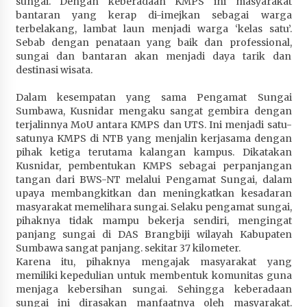
sungai. Dengan keberadaan KMPS ini masyarakat
bantaran yang kerap di-imejkan sebagai warga
terbelakang, lambat laun menjadi warga ‘kelas satu’.
Sebab dengan penataan yang baik dan professional,
sungai dan bantaran akan menjadi daya tarik dan
destinasi wisata.
Dalam kesempatan yang sama Pengamat Sungai
Sumbawa, Kusnidar mengaku sangat gembira dengan
terjalinnya MoU antara KMPS dan UTS. Ini menjadi satu-
satunya KMPS di NTB yang menjalin kerjasama dengan
pihak ketiga terutama kalangan kampus. Dikatakan
Kusnidar, pembentukan KMPS sebagai perpanjangan
tangan dari BWS-NT melalui Pengamat Sungai, dalam
upaya membangkitkan dan meningkatkan kesadaran
masyarakat memelihara sungai. Selaku pengamat sungai,
pihaknya tidak mampu bekerja sendiri, mengingat
panjang sungai di DAS Brangbiji wilayah Kabupaten
Sumbawa sangat panjang. sekitar 37 kilometer.
Karena itu, pihaknya mengajak masyarakat yang
memiliki kepedulian untuk membentuk komunitas guna
menjaga kebersihan sungai. Sehingga keberadaan
sungai ini dirasakan manfaatnya oleh masyarakat.