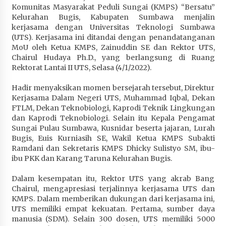
Komunitas Masyarakat Peduli Sungai (KMPS) “Bersatu”
Penurunan Stunting di Sumbawa
Kelurahan Bugis, Kabupaten Sumbawa menjalin
1 bulan ago
kerjasama dengan Universitas Teknologi Sumbawa
(UTS). Kerjasama ini ditandai dengan penandatanganan
Wabup Ansori Apresiasi Rekomendasi dan
MoU oleh Ketua KMPS, Zainuddin SE dan Rektor UTS,
Pandangan Fraksi – Fraksi DPRD Sumbawa
Chairul Hudaya Ph.D., yang berlangsung di Ruang
1 bulan ago
Rektorat Lantai II UTS, Selasa (4/1/2022).
Bupati Sumbawa Lepas 487 Atlet dari Berbagai
Hadir menyaksikan momen bersejarah tersebut, Direktur
Cabor yang Akan Berjuang pada PORPROV XII
Kerjasama Dalam Negeri UTS, Muhammad Iqbal, Dekan
NTB 2026
FTLM, Dekan Teknobiologi, Kaprodi Teknik Lingkungan
1 bulan ago
dan Kaprodi Teknobiologi. Selain itu Kepala Pengamat
Sungai Pulau Sumbawa, Kusnidar beserta jajaran, Lurah
Bugis, Euis Kurniasih SE, Wakil Ketua KMPS Subakti
BAZNAS Kabupaten Sumbawa Salurkan Bantuan
Ramdani dan Sekretaris KMPS Dhicky Sulistyo SM, ibu-
Program 100 Mustahik Per Desa di Desa Teluk
ibu PKK dan Karang Taruna Kelurahan Bugis.
Santong
1 bulan ago
Dalam kesempatan itu, Rektor UTS yang akrab Bang
Chairul, mengapresiasi terjalinnya kerjasama UTS dan
Dosen UTS Siap Kembangkan Inovasi Lewat
KMPS. Dalam memberikan dukungan dari kerjasama ini,
Pelatihan PDPP 2026 Bali
UTS memiliki empat kekuatan. Pertama, sumber daya
1 bulan ago
manusia (SDM). Selain 300 dosen, UTS memiliki 5000