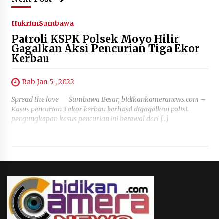
Hukrim
Sumbawa
Patroli KSPK Polsek Moyo Hilir
Gagalkan Aksi Pencurian Tiga Ekor
Kerbau
Rab Jan 5 , 2022
Spread the love Sumbawa Besar, bidikankameranews.com –
Kasus pencurian 3 ekor kerbau berhasil digagalkan polisi.
pengungkapan kasus pencurian ini berawal dari […]