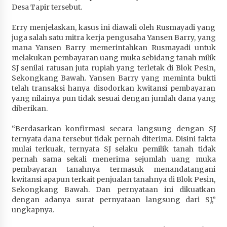
Desa Tapir tersebut.
Terapkan “Polantas Menyapa”, Satlantas Polres
Sumbawa Berupaya Wujudkan Pelayanan
Erry menjelaskan, kasus ini diawali oleh Rusmayadi yang
Kepolisian yang Profesional
juga salah satu mitra kerja pengusaha Yansen Barry, yang
4 minggu ago
mana Yansen Barry memerintahkan Rusmayadi untuk
melakukan pembayaran uang muka sebidang tanah milik
Capaian Program Pemerintah Kabupaten
SJ senilai ratusan juta rupiah yang terletak di Blok Pesin,
Sumbawa Terus Dirasakan Masyarakat
Sekongkang Bawah. Yansen Barry yang meminta bukti
1 bulan ago
telah transaksi hanya disodorkan kwitansi pembayaran
yang nilainya pun tidak sesuai dengan jumlah dana yang
diberikan.
“Berdasarkan konfirmasi secara langsung dengan SJ
ternyata dana tersebut tidak pernah diterima. Disini fakta
mulai terkuak, ternyata SJ selaku pemilik tanah tidak
pernah sama sekali menerima sejumlah uang muka
pembayaran tanahnya termasuk menandatangani
kwitansi apapun terkait penjualan tanahnya di Blok Pesin,
Sekongkang Bawah. Dan pernyataan ini dikuatkan
dengan adanya surat pernyataan langsung dari SJ,”
ungkapnya.