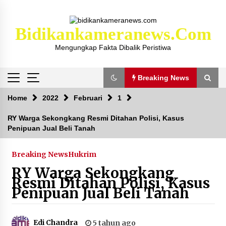
Skip
to
content
Bidikankameranews.com
Mengungkap Fakta Dibalik Peristiwa
Breaking News
Breaking News
Home
2022
Februari
1
RY Warga Sekongkang Resmi Ditahan Polisi, Kasus
Penipuan Jual Beli Tanah
Kejaksaan KSB Mulai Lidik Mafia Tanah Desa
Sekongkang Bawah
2 tahun ago
Breaking News
Hukrim
RY Warga Sekongkang
Laporan Dugaan Pencabulan di Desa Sepayung
Resmi Ditahan Polisi, Kasus
Kec. Plampang, Polres Sumbawa Pastikan
Penipuan Jual Beli Tanah
Proses Penyelidikan Berjalan Maksimal
4 minggu ago
Edi Chandra
5 tahun ago
Anggota Satlantas Polres Sumbawa, Briptu