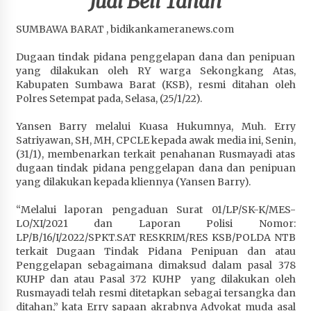
Jual Beli Tanah
Penurunan Stunting di Sumbawa
4 minggu ago
SUMBAWA BARAT , bidikankameranews.com
Dugaan tindak pidana penggelapan dana dan penipuan
Wabup Ansori Apresiasi Rekomendasi dan
yang dilakukan oleh RY warga Sekongkang Atas,
Pandangan Fraksi – Fraksi DPRD Sumbawa
Kabupaten Sumbawa Barat (KSB), resmi ditahan oleh
4 minggu ago
Polres Setempat pada, Selasa, (25/1/22).
Bupati Sumbawa Lepas 487 Atlet dari Berbagai
Yansen Barry melalui Kuasa Hukumnya, Muh. Erry
Cabor yang Akan Berjuang pada PORPROV XII
Satriyawan, SH, MH, CPCLE kepada awak media ini, Senin,
NTB 2026
(31/1), membenarkan terkait penahanan Rusmayadi atas
4 minggu ago
dugaan tindak pidana penggelapan dana dan penipuan
yang dilakukan kepada kliennya (Yansen Barry).
BAZNAS Kabupaten Sumbawa Salurkan Bantuan
Program 100 Mustahik Per Desa di Desa Teluk
“Melalui laporan pengaduan Surat 01/LP/SK-K/MES-
Santong
LO/XI/2021 dan Laporan Polisi Nomor:
4 minggu ago
LP/B/16/I/2022/SPKT.SAT RESKRIM/RES KSB/POLDA NTB
terkait Dugaan Tindak Pidana Penipuan dan atau
Dosen UTS Siap Kembangkan Inovasi Lewat
Penggelapan sebagaimana dimaksud dalam pasal 378
Pelatihan PDPP 2026 Bali
KUHP dan atau Pasal 372 KUHP yang dilakukan oleh
Rusmayadi telah resmi ditetapkan sebagai tersangka dan
4 minggu ago
ditahan,” kata Erry sapaan akrabnya Advokat muda asal