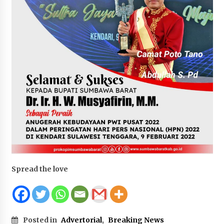
Penurunan Stunting di Sumbawa
4 minggu ago
Wabup Ansori Apresiasi Rekomendasi dan
Pandangan Fraksi – Fraksi DPRD Sumbawa
4 minggu ago
Bupati Sumbawa Lepas 487 Atlet dari Berbagai
Cabor yang Akan Berjuang pada PORPROV XII
NTB 2026
4 minggu ago
BAZNAS Kabupaten Sumbawa Salurkan Bantuan
Program 100 Mustahik Per Desa di Desa Teluk
Santong
Spread the love
4 minggu ago
Dosen UTS Siap Kembangkan Inovasi Lewat
Pelatihan PDPP 2026 Bali
4 minggu ago
Posted in
Advertorial
,
Breaking News