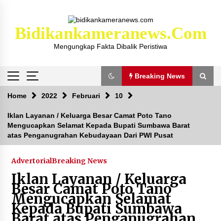
Skip
to
content
Bidikankameranews.com
Mengungkap Fakta Dibalik Peristiwa
Breaking News
Breaking News
Home
2022
Februari
10
Iklan Layanan / Keluarga Besar Camat Poto Tano
Mengucapkan Selamat Kepada Bupati Sumbawa Barat
Kejaksaan KSB Mulai Lidik Mafia Tanah Desa
atas Penganugrahan Kebudayaan Dari PWI Pusat
Sekongkang Bawah
2 tahun ago
Advertorial
Breaking News
Laporan Dugaan Pencabulan di Desa Sepayung
Iklan Layanan / Keluarga
Kec. Plampang, Polres Sumbawa Pastikan
Besar Camat Poto Tano
Proses Penyelidikan Berjalan Maksimal
Mengucapkan Selamat
4 minggu ago
Kepada Bupati Sumbawa
Barat atas Penganugrahan
Anggota Satlantas Polres Sumbawa, Briptu