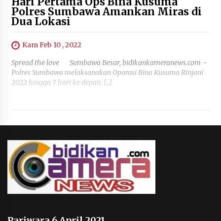
Hari Pertama Ops Bina Kusuma
Polres Sumbawa Amankan Miras di
Dua Lokasi
Kam Feb 10 , 2022
Spread the love Sumbawa Besar, bidikankameranews.com –
Polres Sumbawa melaksanakan Oparasi Bina Kusuma Rinjani
2022 hingga 7 hari ke depan. […]
Pariwara 6 April 2021