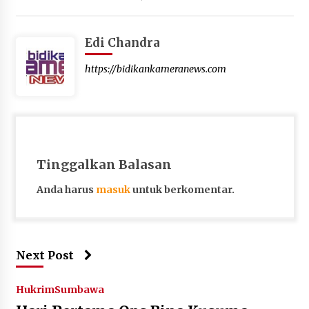
Terapkan “Polantas Menyapa”, Satlantas Polres
Sumbawa Berupaya Wujudkan Pelayanan
Kepolisian yang Profesional
Edi Chandra
4 minggu ago
https://bidikankameranews.com
Capaian Program Pemerintah Kabupaten
Sumbawa Terus Dirasakan Masyarakat
1 bulan ago
Tinggalkan Balasan
Anda harus
masuk
untuk berkomentar.
Next Post
Hukrim
Sumbawa