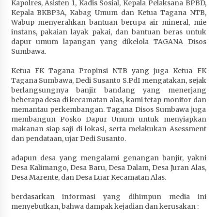
Kapolres, Asisten 1, Kadis Sosial, Kepala Pelaksana BPBD,
Terapkan “Polantas Menyapa”, Satlantas Polres
Kepala BKBP3A, Kabag Umum dan Ketua Tagana NTB,
Sumbawa Berupaya Wujudkan Pelayanan
Wabup menyerahkan bantuan berupa air mineral, mie
Kepolisian yang Profesional
instans, pakaian layak pakai, dan bantuan beras untuk
1 bulan ago
dapur umum lapangan yang dikelola TAGANA Disos
Sumbawa.
Capaian Program Pemerintah Kabupaten
Sumbawa Terus Dirasakan Masyarakat
Ketua FK Tagana Propinsi NTB yang juga Ketua FK
Tagana Sumbawa, Dedi Susanto S.PdI mengatakan, sejak
1 bulan ago
berlangsungnya banjir bandang yang menerjang
beberapa desa di kecamatan alas, kami tetap monitor dan
memantau perkembangan. Tagana Disos Sumbawa juga
membangun Posko Dapur Umum untuk menyiapkan
makanan siap saji di lokasi, serta melakukan Asessment
dan pendataan, ujar Dedi Susanto.
adapun desa yang mengalami genangan banjir, yakni
Desa Kalimango, Desa Baru, Desa Dalam, Desa Juran Alas,
Desa Marente, dan Desa Luar Kecamatan Alas.
berdasarkan informasi yang dihimpun media ini
menyebutkan, bahwa dampak kejadian dan kerusakan :