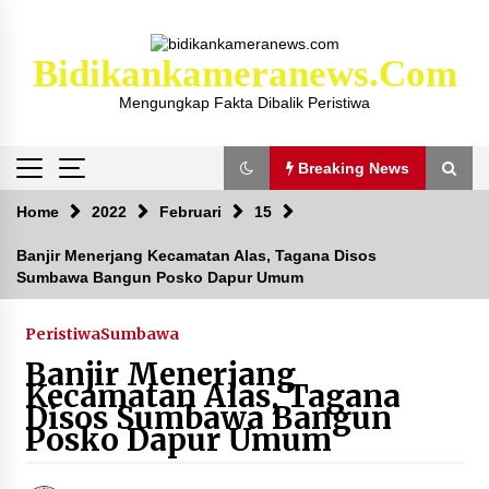
Skip
to
content
Bidikankameranews.com
Mengungkap Fakta Dibalik Peristiwa
Breaking News
Breaking News
Home
2022
Februari
15
Banjir Menerjang Kecamatan Alas, Tagana Disos
Sumbawa Bangun Posko Dapur Umum
Kejaksaan KSB Mulai Lidik Mafia Tanah Desa
Sekongkang Bawah
2 tahun ago
Peristiwa
Sumbawa
Banjir Menerjang
Laporan Dugaan Pencabulan di Desa Sepayung
Kecamatan Alas, Tagana
Kec. Plampang, Polres Sumbawa Pastikan
Disos Sumbawa Bangun
Proses Penyelidikan Berjalan Maksimal
Posko Dapur Umum
4 minggu ago
Anggota Satlantas Polres Sumbawa, Briptu