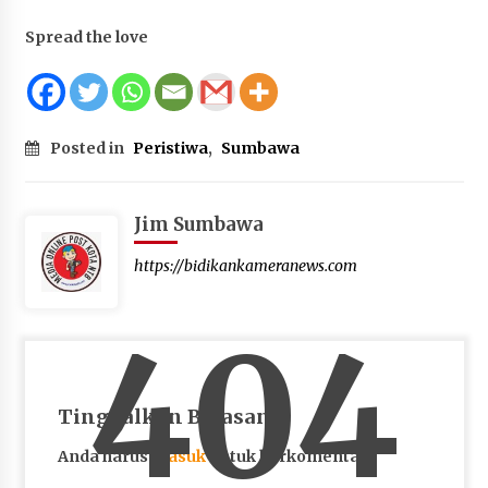
Spread the love
Posted in
Peristiwa
,
Sumbawa
Jim Sumbawa
https://bidikankameranews.com
404
Tinggalkan Balasan
Anda harus
masuk
untuk berkomentar.