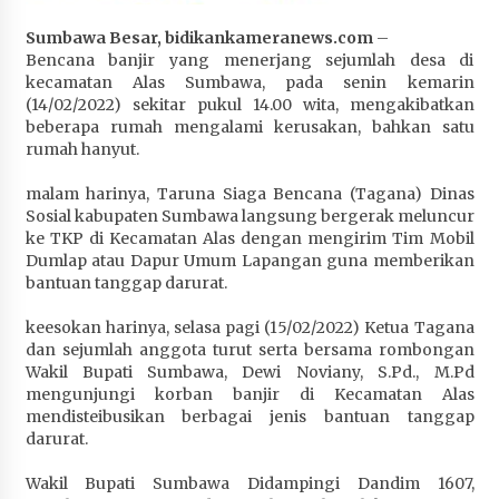
Penurunan Stunting di Sumbawa
Sumbawa Besar, bidikankameranews.com
–
4 minggu ago
Bencana banjir yang menerjang sejumlah desa di
kecamatan Alas Sumbawa, pada senin kemarin
Wabup Ansori Apresiasi Rekomendasi dan
(14/02/2022) sekitar pukul 14.00 wita, mengakibatkan
Pandangan Fraksi – Fraksi DPRD Sumbawa
beberapa rumah mengalami kerusakan, bahkan satu
4 minggu ago
rumah hanyut.
Bupati Sumbawa Lepas 487 Atlet dari Berbagai
malam harinya, Taruna Siaga Bencana (Tagana) Dinas
Cabor yang Akan Berjuang pada PORPROV XII
Sosial kabupaten Sumbawa langsung bergerak meluncur
NTB 2026
ke TKP di Kecamatan Alas dengan mengirim Tim Mobil
1 bulan ago
Dumlap atau Dapur Umum Lapangan guna memberikan
bantuan tanggap darurat.
BAZNAS Kabupaten Sumbawa Salurkan Bantuan
keesokan harinya, selasa pagi (15/02/2022) Ketua Tagana
Program 100 Mustahik Per Desa di Desa Teluk
dan sejumlah anggota turut serta bersama rombongan
Santong
Wakil Bupati Sumbawa, Dewi Noviany, S.Pd., M.Pd
1 bulan ago
mengunjungi korban banjir di Kecamatan Alas
mendisteibusikan berbagai jenis bantuan tanggap
Dosen UTS Siap Kembangkan Inovasi Lewat
darurat.
Pelatihan PDPP 2026 Bali
1 bulan ago
Wakil Bupati Sumbawa Didampingi Dandim 1607,