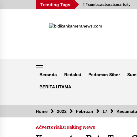
Skip
Trending Tags
# #sumbawabaratsmartcity
to
content
Beranda
Redaksi
Pedoman Siber
Sum
BERITA UTAMA
Breaking News
Home
2022
Februari
17
Kecamata
Advertorial
Breaking News
Kejaksaan KSB Mulai Lidik Mafia
Tanah Desa Sekongkang Bawah