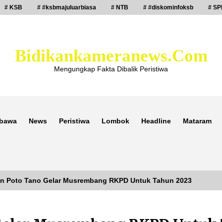
# KSB
# #ksbmajuluarbiasa
# NTB
# #diskominfoksb
# SP
Bidikankameranews.com
Mengungkap Fakta Dibalik Peristiwa
bawa
News
Peristiwa
Lombok
Headline
Mataram
n Poto Tano Gelar Musrembang RKPD Untuk Tahun 2023
Laporan Dugaan Pencabulan di Desa
Sepayung Kec. Plampang, Polres