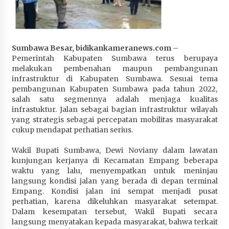
Penurunan Stunting di Sumbawa
1 bulan ago
Wabup Ansori Apresiasi Rekomendasi dan
Sumbawa Besar, bidikankameranews.com
–
Pandangan Fraksi – Fraksi DPRD Sumbawa
Pemerintah Kabupaten Sumbawa terus berupaya
1 bulan ago
melakukan pembenahan maupun pembangunan
infrastruktur di Kabupaten Sumbawa. Sesuai tema
Bupati Sumbawa Lepas 487 Atlet dari Berbagai
pembangunan Kabupaten Sumbawa pada tahun 2022,
Cabor yang Akan Berjuang pada PORPROV XII
salah satu segmennya adalah menjaga kualitas
NTB 2026
infrastuktur. Jalan sebagai bagian infrastruktur wilayah
1 bulan ago
yang strategis sebagai percepatan mobilitas masyarakat
cukup mendapat perhatian serius.
BAZNAS Kabupaten Sumbawa Salurkan Bantuan
Wakil Bupati Sumbawa, Dewi Noviany dalam lawatan
Program 100 Mustahik Per Desa di Desa Teluk
kunjungan kerjanya di Kecamatan Empang beberapa
Santong
waktu yang lalu, menyempatkan untuk meninjau
1 bulan ago
langsung kondisi jalan yang berada di depan terminal
Empang. Kondisi jalan ini sempat menjadi pusat
Dosen UTS Siap Kembangkan Inovasi Lewat
perhatian, karena dikeluhkan masyarakat setempat.
Pelatihan PDPP 2026 Bali
Dalam kesempatan tersebut, Wakil Bupati secara
1 bulan ago
langsung menyatakan kepada masyarakat, bahwa terkait