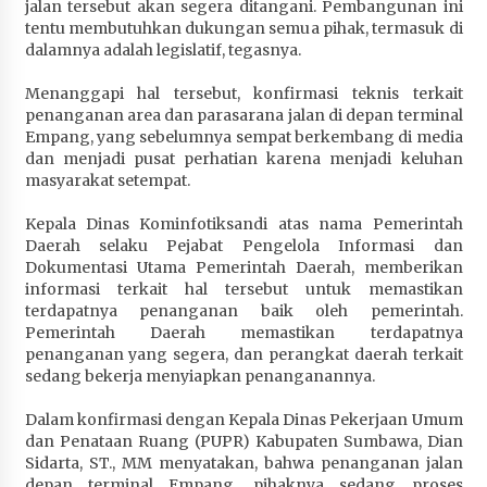
jalan tersebut akan segera ditangani. Pembangunan ini
Terapkan “Polantas Menyapa”, Satlantas Polres
tentu membutuhkan dukungan semua pihak, termasuk di
Sumbawa Berupaya Wujudkan Pelayanan
dalamnya adalah legislatif, tegasnya.
Kepolisian yang Profesional
1 bulan ago
Menanggapi hal tersebut, konfirmasi teknis terkait
penanganan area dan parasarana jalan di depan terminal
Capaian Program Pemerintah Kabupaten
Empang, yang sebelumnya sempat berkembang di media
Sumbawa Terus Dirasakan Masyarakat
dan menjadi pusat perhatian karena menjadi keluhan
masyarakat setempat.
1 bulan ago
Kepala Dinas Kominfotiksandi atas nama Pemerintah
Daerah selaku Pejabat Pengelola Informasi dan
Dokumentasi Utama Pemerintah Daerah, memberikan
informasi terkait hal tersebut untuk memastikan
terdapatnya penanganan baik oleh pemerintah.
Pemerintah Daerah memastikan terdapatnya
penanganan yang segera, dan perangkat daerah terkait
sedang bekerja menyiapkan penanganannya.
Dalam konfirmasi dengan Kepala Dinas Pekerjaan Umum
dan Penataan Ruang (PUPR) Kabupaten Sumbawa, Dian
Sidarta, ST., MM menyatakan, bahwa penanganan jalan
depan terminal Empang, pihaknya sedang proses