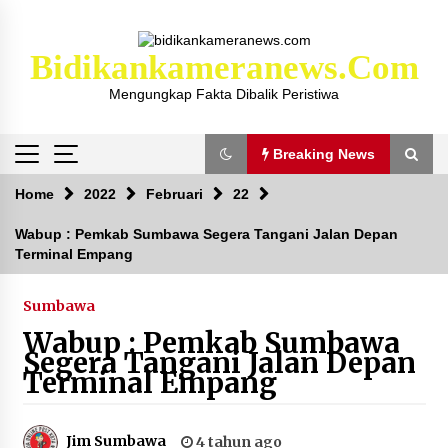
Skip
to
content
Bidikankameranews.com
Mengungkap Fakta Dibalik Peristiwa
Breaking News
Breaking News
Home
2022
Februari
22
Wabup : Pemkab Sumbawa Segera Tangani Jalan Depan
Terminal Empang
Kejaksaan KSB Mulai Lidik Mafia Tanah Desa
Sekongkang Bawah
2 tahun ago
Sumbawa
Wabup : Pemkab Sumbawa
Laporan Dugaan Pencabulan di Desa Sepayung
Segera Tangani Jalan Depan
Kec. Plampang, Polres Sumbawa Pastikan
Terminal Empang
Proses Penyelidikan Berjalan Maksimal
4 minggu ago
Jim Sumbawa
4 tahun ago
Anggota Satlantas Polres Sumbawa, Briptu