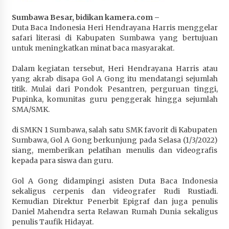
Penurunan Stunting di Sumbawa
Sumbawa Besar, bidikan kamera.com –
4 minggu ago
Duta Baca Indonesia Heri Hendrayana Harris menggelar
safari literasi di Kabupaten Sumbawa yang bertujuan
Wabup Ansori Apresiasi Rekomendasi dan
untuk meningkatkan minat baca masyarakat.
Pandangan Fraksi – Fraksi DPRD Sumbawa
4 minggu ago
Dalam kegiatan tersebut, Heri Hendrayana Harris atau
yang akrab disapa Gol A Gong itu mendatangi sejumlah
Bupati Sumbawa Lepas 487 Atlet dari Berbagai
titik. Mulai dari Pondok Pesantren, perguruan tinggi,
Cabor yang Akan Berjuang pada PORPROV XII
Pupinka, komunitas guru penggerak hingga sejumlah
NTB 2026
SMA/SMK.
4 minggu ago
di SMKN 1 Sumbawa, salah satu SMK favorit di Kabupaten
Sumbawa, Gol A Gong berkunjung pada Selasa (1/3/2022)
BAZNAS Kabupaten Sumbawa Salurkan Bantuan
siang, memberikan pelatihan menulis dan videografis
Program 100 Mustahik Per Desa di Desa Teluk
kepada para siswa dan guru.
Santong
4 minggu ago
Gol A Gong didampingi asisten Duta Baca Indonesia
sekaligus cerpenis dan videografer Rudi Rustiadi.
Dosen UTS Siap Kembangkan Inovasi Lewat
Kemudian Direktur Penerbit Epigraf dan juga penulis
Pelatihan PDPP 2026 Bali
Daniel Mahendra serta Relawan Rumah Dunia sekaligus
4 minggu ago
penulis Taufik Hidayat.