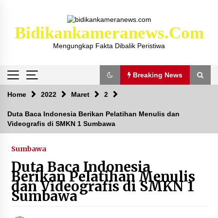
Skip
to
content
Bidikankameranews.com
Mengungkap Fakta Dibalik Peristiwa
Breaking News
Breaking News
Home
2022
Maret
2
Duta Baca Indonesia Berikan Pelatihan Menulis dan
Videografis di SMKN 1 Sumbawa
Kejaksaan KSB Mulai Lidik Mafia Tanah Desa
Sekongkang Bawah
2 tahun ago
Sumbawa
Duta Baca Indonesia
Laporan Dugaan Pencabulan di Desa Sepayung
Berikan Pelatihan Menulis
Kec. Plampang, Polres Sumbawa Pastikan
dan Videografis di SMKN 1
Proses Penyelidikan Berjalan Maksimal
Sumbawa
4 minggu ago
Anggota Satlantas Polres Sumbawa, Briptu