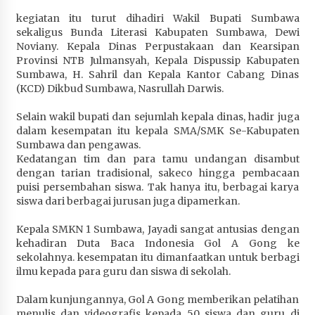
Terapkan “Polantas Menyapa”, Satlantas Polres
kegiatan itu turut dihadiri Wakil Bupati Sumbawa
Sumbawa Berupaya Wujudkan Pelayanan
sekaligus Bunda Literasi Kabupaten Sumbawa, Dewi
Kepolisian yang Profesional
Noviany. Kepala Dinas Perpustakaan dan Kearsipan
4 minggu ago
Provinsi NTB Julmansyah, Kepala Dispussip Kabupaten
Sumbawa, H. Sahril dan Kepala Kantor Cabang Dinas
Capaian Program Pemerintah Kabupaten
(KCD) Dikbud Sumbawa, Nasrullah Darwis.
Sumbawa Terus Dirasakan Masyarakat
Selain wakil bupati dan sejumlah kepala dinas, hadir juga
4 minggu ago
dalam kesempatan itu kepala SMA/SMK Se-Kabupaten
Sumbawa dan pengawas.
Kedatangan tim dan para tamu undangan disambut
dengan tarian tradisional, sakeco hingga pembacaan
puisi persembahan siswa. Tak hanya itu, berbagai karya
siswa dari berbagai jurusan juga dipamerkan.
Kepala SMKN 1 Sumbawa, Jayadi sangat antusias dengan
kehadiran Duta Baca Indonesia Gol A Gong ke
sekolahnya. kesempatan itu dimanfaatkan untuk berbagi
ilmu kepada para guru dan siswa di sekolah.
Dalam kunjungannya, Gol A Gong memberikan pelatihan
menulis dan videografis kepada 50 siswa dan guru di