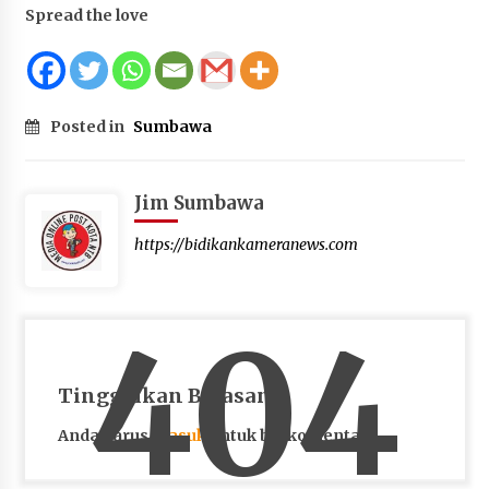
Spread the love
Posted in
Sumbawa
Jim Sumbawa
https://bidikankameranews.com
404
Tinggalkan Balasan
Anda harus
masuk
untuk berkomentar.