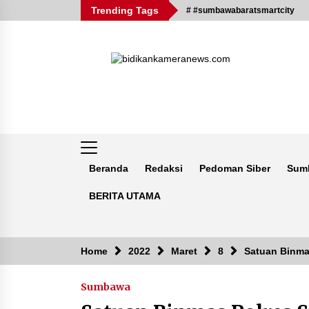
Skip
Trending Tags
# #sumbawabaratsmartcity
to
content
Beranda
Redaksi
Pedoman Siber
Sum
BERITA UTAMA
Breaking News
Home
2022
Maret
8
Satuan Binma
Sumbawa
Kejaksaan KSB Mulai Lidik Mafia
Tanah Desa Sekongkang Bawah