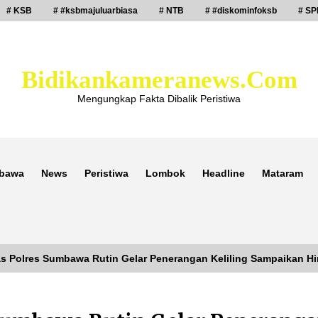
# KSB
# #ksbmajuluarbiasa
# NTB
# #diskominfoksb
# SP
Bidikankameranews.com
Mengungkap Fakta Dibalik Peristiwa
bawa
News
Peristiwa
Lombok
Headline
Mataram
s Polres Sumbawa Rutin Gelar Penerangan Keliling Sampaikan 
Laporan Dugaan Pencabulan di Desa
Sepayung Kec. Plampang, Polres