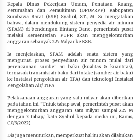
Kepala Dinas Pekerjaan Umum, Penataan Ruang,
Penurunan Stunting di Sumbawa
Perumahan dan Pemukiman (DPUPRPP) Kabupaten
1 bulan ago
Sumbawa Barat (KSB) Syahril, ST., M. Si mengatakan
bahwa, dalam mendukung sistem penyedia air minum
Wabup Ansori Apresiasi Rekomendasi dan
(SPAM) di bendungan Bintang Bano, pemerintah pusat
Pandangan Fraksi – Fraksi DPRD Sumbawa
melalui Kementerian PUPR akan menggelontorkan
1 bulan ago
anggaran sebanyak 225 Milyar ke KSB.
Bupati Sumbawa Lepas 487 Atlet dari Berbagai
Ia menjelaskan, SPAM adalah suatu sistem yang
Cabor yang Akan Berjuang pada PORPROV XII
mengurusi proses penyediaan air minum mulai dari
NTB 2026
perencanaan sumber air baku (kualitas & kuantitas),
1 bulan ago
termasuk transmisi air baku dari intake (sumber air baku)
ke instalasi pengolahan air (IPA) dan teknologi Instalasi
Pengolahan Air/ TIPA.
BAZNAS Kabupaten Sumbawa Salurkan Bantuan
Program 100 Mustahik Per Desa di Desa Teluk
Pelaksanaan anggaran yang satu milyar akan diberikan
Santong
pada tahun ini. “Untuk tahap awal, pemerintah pusat akan
1 bulan ago
menggelontorkan anggaran satu milyar sampai 225 M
dengan 3 tahap,” kata Syahril kepada media ini, Kamis,
Dosen UTS Siap Kembangkan Inovasi Lewat
(10/3/2022).
Pelatihan PDPP 2026 Bali
1 bulan ago
Dia juga menuturkan, memperkuat hal itu akan dilakukan