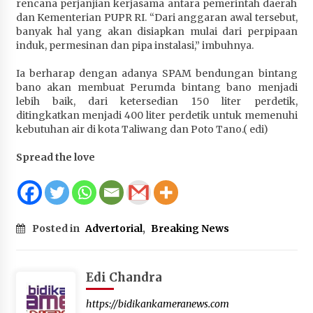
rencana perjanjian kerjasama antara pemerintah daerah
Terapkan “Polantas Menyapa”, Satlantas Polres
dan Kementerian PUPR RI. “Dari anggaran awal tersebut,
Sumbawa Berupaya Wujudkan Pelayanan
banyak hal yang akan disiapkan mulai dari perpipaan
Kepolisian yang Profesional
induk, permesinan dan pipa instalasi,” imbuhnya.
1 bulan ago
Ia berharap dengan adanya SPAM bendungan bintang
Capaian Program Pemerintah Kabupaten
bano akan membuat Perumda bintang bano menjadi
Sumbawa Terus Dirasakan Masyarakat
lebih baik, dari ketersedian 150 liter perdetik,
ditingkatkan menjadi 400 liter perdetik untuk memenuhi
1 bulan ago
kebutuhan air di kota Taliwang dan Poto Tano.( edi)
Spread the love
Posted in
Advertorial
,
Breaking News
Edi Chandra
https://bidikankameranews.com