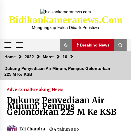
Skip
to
content
Bidikankameranews.com
Mengungkap Fakta Dibalik Peristiwa
Breaking News
Breaking News
Home
2022
Maret
10
Dukung Penyediaan Air Minum, Pempus Gelontorkan
225 M Ke KSB
Kejaksaan KSB Mulai Lidik Mafia Tanah Desa
Sekongkang Bawah
2 tahun ago
Advertorial
Breaking News
Dukung Penyediaan Air
Laporan Dugaan Pencabulan di Desa Sepayung
Minum, Pempus
Kec. Plampang, Polres Sumbawa Pastikan
Gelontorkan 225 M Ke KSB
Proses Penyelidikan Berjalan Maksimal
4 minggu ago
Edi Chandra
4 tahun ago
Anggota Satlantas Polres Sumbawa, Briptu