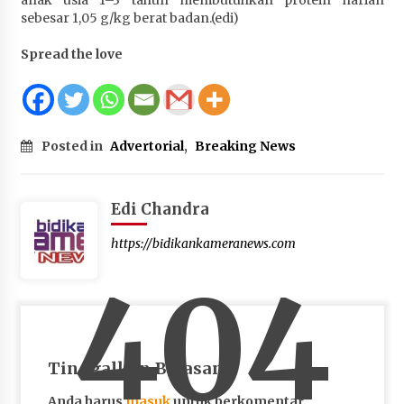
sebesar 1,05 g/kg berat badan.(edi)
Spread the love
Posted in
Advertorial
,
Breaking News
Edi Chandra
https://bidikankameranews.com
404
Tinggalkan Balasan
Anda harus
masuk
untuk berkomentar.