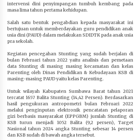
intervensi dini penyimpangan tumbuh kembang pada
Terapkan “Polantas Menyapa”, Satlantas Polres
masa lima tahun pertama kehidupan.
Sumbawa Berupaya Wujudkan Pelayanan
Kepolisian yang Profesional
Salah satu bentuk pengabdian kepada masyarakat ini
4 minggu ago
bertujuan untuk memberdayakan guru pendidikan anak
usia dini (PAUD) dalam melakukan SDIDTK pada anak usia
Capaian Program Pemerintah Kabupaten
pra sekolah.
Sumbawa Terus Dirasakan Masyarakat
4 minggu ago
Kegiatan pencegahan Stunting yang sudah berjalan di
bulan Februari tahun 2022 yaitu analisis dan pemetaan
data Stunting di masing masing kecamatan dan kelas
Parenting oleh Dinas Pendidikan & Kebudayaan KSB di
masing-masing PAUD yaitu kelas Parenting.
Untuk wilayah Kabupaten Sumbawa Barat tahun 2021
tercatat 1657 Balita Stunting (14,42 Persen). Berdasarkan
hasil pengukuran antropometri bulan Februari 2022
melalui penginputan elektronik pencatatan pelaporan
gizi berbasis masyarakat (EPPGBM) jumlah Stunting di
KSB turun menjadi 1052 Balita (9,2 persen), Target
Nasional tahun 2024 angka Stunting sebesar 14 persen
dan KSB sudah di bawah angka tersebut.