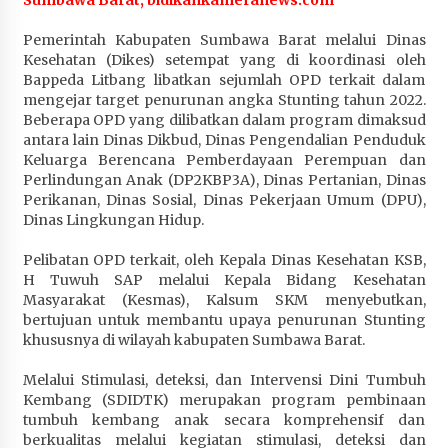
Penurunan Stunting di Sumbawa
Pemerintah Kabupaten Sumbawa Barat melalui Dinas
4 minggu ago
Kesehatan (Dikes) setempat yang di koordinasi oleh
Bappeda Litbang libatkan sejumlah OPD terkait dalam
Wabup Ansori Apresiasi Rekomendasi dan
mengejar target penurunan angka Stunting tahun 2022.
Pandangan Fraksi – Fraksi DPRD Sumbawa
Beberapa OPD yang dilibatkan dalam program dimaksud
4 minggu ago
antara lain Dinas Dikbud, Dinas Pengendalian Penduduk
Keluarga Berencana Pemberdayaan Perempuan dan
Bupati Sumbawa Lepas 487 Atlet dari Berbagai
Perlindungan Anak (DP2KBP3A), Dinas Pertanian, Dinas
Cabor yang Akan Berjuang pada PORPROV XII
Perikanan, Dinas Sosial, Dinas Pekerjaan Umum (DPU),
NTB 2026
Dinas Lingkungan Hidup.
4 minggu ago
Pelibatan OPD terkait, oleh Kepala Dinas Kesehatan KSB,
BAZNAS Kabupaten Sumbawa Salurkan Bantuan
H Tuwuh SAP melalui Kepala Bidang Kesehatan
Program 100 Mustahik Per Desa di Desa Teluk
Masyarakat (Kesmas), Kalsum SKM menyebutkan,
Santong
bertujuan untuk membantu upaya penurunan Stunting
4 minggu ago
khususnya di wilayah kabupaten Sumbawa Barat.
Melalui Stimulasi, deteksi, dan Intervensi Dini Tumbuh
Dosen UTS Siap Kembangkan Inovasi Lewat
Kembang (SDIDTK) merupakan program pembinaan
Pelatihan PDPP 2026 Bali
tumbuh kembang anak secara komprehensif dan
4 minggu ago
berkualitas melalui kegiatan stimulasi, deteksi dan