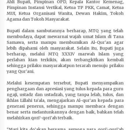
Ahli Bupati, Pimpinan OPD, Kepala Kantor Kemenag,
Terapkan “Polantas Menyapa”, Satlantas Polres
Pimpinan Instansi Vertikal, Ketua TP PKK, Camat, Ketua
Sumbawa Berupaya Wujudkan Pelayanan
MUI, Ketua Organisasi Wanita, Dewan Hakim, Tokoh
Kepolisian yang Profesional
Agama dan Tokoh Masyarakat.
4 minggu ago
Bupati dalam sambutannya berharap, MTQ yang telah
Capaian Program Pemerintah Kabupaten
membudaya, dapat mewarnai wajah umat Islam di Tana
Sumbawa Terus Dirasakan Masyarakat
Samawa, serta mampu membumikan Al-Qur’an agar
lebih dipahami oleh masyarakat. Selain itu, Bupati juga
4 minggu ago
berharap, melalui MTQ XXXIV marwah Islam yang
perlahan kian terkikis, akan terbangkitkan kembali
sehingga prilaku masyarakatpun terarah menuju prilaku
yang Qur’ani.
Melalui kesempatan tersebut, Bupati menyampaikan
penghargaan dan apresiasi yang tulus kepada para guru
ngaji, ustadz dan ustadzah, yang tanpa lelah, tulus, dan
ikhlas Lillahi ta’ala, mengajarkan Al-qur’an kepada para
generasi penerus, sehingga mampu membaca dengan
benar serta melantunkannya dengan baik, bahkan telah
melahirkan qori’-qori’ah terbaik.
“Mari kita do’akan bersama, semoga para qori’-qori’ah