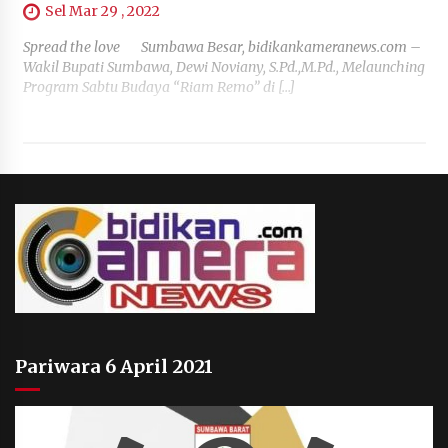
Sel Mar 29 , 2022
Spread the love Sumbawa Besar, bidikankameranews.com –
Wakil Bupati Sumbawa, Dewi Noviany, S.Pd.,M.Pd., Melaunching
Program Sabtu Budaya “Riam Remo” di […]
Pariwara 6 April 2021