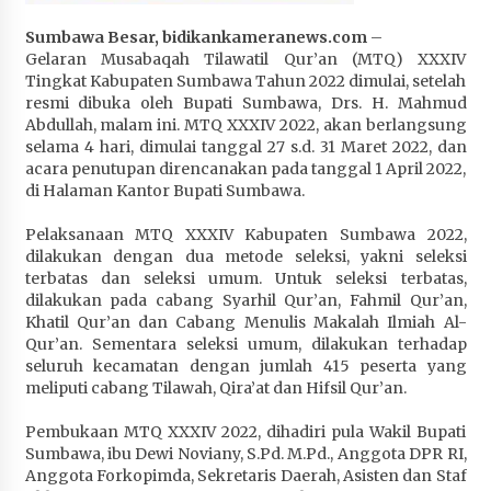
Penurunan Stunting di Sumbawa
Sumbawa Besar, bidikankameranews.com
–
4 minggu ago
Gelaran Musabaqah Tilawatil Qur’an (MTQ) XXXIV
Tingkat Kabupaten Sumbawa Tahun 2022 dimulai, setelah
Wabup Ansori Apresiasi Rekomendasi dan
resmi dibuka oleh Bupati Sumbawa, Drs. H. Mahmud
Pandangan Fraksi – Fraksi DPRD Sumbawa
Abdullah, malam ini. MTQ XXXIV 2022, akan berlangsung
4 minggu ago
selama 4 hari, dimulai tanggal 27 s.d. 31 Maret 2022, dan
acara penutupan direncanakan pada tanggal 1 April 2022,
Bupati Sumbawa Lepas 487 Atlet dari Berbagai
di Halaman Kantor Bupati Sumbawa.
Cabor yang Akan Berjuang pada PORPROV XII
NTB 2026
Pelaksanaan MTQ XXXIV Kabupaten Sumbawa 2022,
4 minggu ago
dilakukan dengan dua metode seleksi, yakni seleksi
terbatas dan seleksi umum. Untuk seleksi terbatas,
dilakukan pada cabang Syarhil Qur’an, Fahmil Qur’an,
BAZNAS Kabupaten Sumbawa Salurkan Bantuan
Khatil Qur’an dan Cabang Menulis Makalah Ilmiah Al-
Program 100 Mustahik Per Desa di Desa Teluk
Qur’an. Sementara seleksi umum, dilakukan terhadap
Santong
seluruh kecamatan dengan jumlah 415 peserta yang
4 minggu ago
meliputi cabang Tilawah, Qira’at dan Hifsil Qur’an.
Dosen UTS Siap Kembangkan Inovasi Lewat
Pembukaan MTQ XXXIV 2022, dihadiri pula Wakil Bupati
Pelatihan PDPP 2026 Bali
Sumbawa, ibu Dewi Noviany, S.Pd. M.Pd., Anggota DPR RI,
4 minggu ago
Anggota Forkopimda, Sekretaris Daerah, Asisten dan Staf