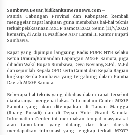
Penurunan Stunting di Sumbawa
Sumbawa Besar, bidikankameranews.com
–
1 bulan ago
Panitia Gabungan Provinsi dan Kabupaten kembali
menggelar rapat lanjutan guna membahas hal-hal teknis
Wabup Ansori Apresiasi Rekomendasi dan
terkait pelaksanaan MXGP Samota 2022, Senin (11/4/2022)
Pandangan Fraksi – Fraksi DPRD Sumbawa
kemarin, di Aula H. Madilaoe ADT Lantai III Kantor Bupati
1 bulan ago
Sumbawa.
Bupati Sumbawa Lepas 487 Atlet dari Berbagai
Rapat yang dipimpin langsung Kadis PUPR NTB selaku
Cabor yang Akan Berjuang pada PORPROV XII
Ketua Umum/Komandan Lapangan MXGP Samota, juga
NTB 2026
dihadiri Wakil Bupati Sumbawa, Dewi Noviany, S.Pd., M.Pd
1 bulan ago
dan sejumlah Kepala OPD serta Camat dan Kepala Bagian
lingkup Setda Sumbawa yang tergabung dalam Panitia
Daerah MXGP Samota.
BAZNAS Kabupaten Sumbawa Salurkan Bantuan
Program 100 Mustahik Per Desa di Desa Teluk
Beberapa hal teknis yang dibahas dalam rapat tersebut
Santong
diantaranya mengenai lokasi Information Center MXGP
1 bulan ago
Samota yang akan ditempatkan di Taman Mangga
(Ruang Pocadi) dan di Depan Hotel Grand Samota.
Dosen UTS Siap Kembangkan Inovasi Lewat
Information Center ini merupakan tempat masyarakat
Pelatihan PDPP 2026 Bali
atau tamu-tamu yang datang dari luar daerah
1 bulan ago
mendapatkan informasi yang lengkap terkait MXGP