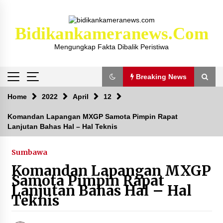
Skip
to
content
Bidikankameranews.com
Mengungkap Fakta Dibalik Peristiwa
Breaking News
Breaking News
Home
2022
April
12
Komandan Lapangan MXGP Samota Pimpin Rapat
Lanjutan Bahas Hal – Hal Teknis
Kejaksaan KSB Mulai Lidik Mafia Tanah Desa
Sekongkang Bawah
2 tahun ago
Sumbawa
Komandan Lapangan MXGP
Laporan Dugaan Pencabulan di Desa Sepayung
Samota Pimpin Rapat
Kec. Plampang, Polres Sumbawa Pastikan
Lanjutan Bahas Hal – Hal
Proses Penyelidikan Berjalan Maksimal
Teknis
4 minggu ago
Anggota Satlantas Polres Sumbawa, Briptu