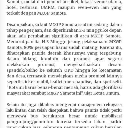
Samota, mulai dari pembelian tiket, lokasi venue utama,
Terapkan “Polantas Menyapa”, Satlantas Polres
hotel, restoran, UMKM, maupun even-even lain yang
Sumbawa Berupaya Wujudkan Pelayanan
terkait dengan MXGP Samota.
Kepolisian yang Profesional
1 bulan ago
Disampaikan, sirkuit MXGP Samota saat ini sedang dalam
tahap pengerjaan, dan diperkirakan 2-3 minggu ke depan
Capaian Program Pemerintah Kabupaten
akan ada perubahan signifikan di area MXGP Samota.
Sumbawa Terus Dirasakan Masyarakat
Menurut panitia, H-3 Minggu jelang pelaksanaan MXGP
Samota, 80% persiapan harus sudah matang. Karena itu,
1 bulan ago
diharapkan panitia daerah khususnya yang tergabung
dalam bidang kominfo dan promosi agar segera
melakukan promosi, menyebarluaskan desain
spanduk/baliho ke seluruh OPD hingga ke kecamatan
dan desa, termasuk menyiapkan media promosi lainnya
seperti sticker mobil, leaflet, merchandise, dan spot selfi.
“Kota ini harus benar-benar meriah, harus ada glorifikasi
masyarakat sambut MXGP Samota ini”, ujar Ketua Umum.
Selain itu juga dibahas mengenai manajemen rekayasa
lalu lintas, dan telah disepakati bahwa panitia tidak perlu
menyewa bus berukuran besar untuk mobilisasi
pengunjung/penonton karena tersedia lahan parkir
yang cukup luas, sehingga pengunjung cukup berjalan