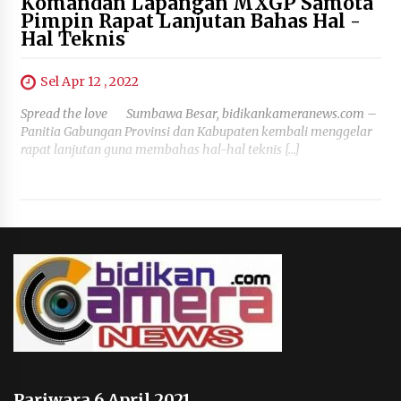
Komandan Lapangan MXGP Samota
Pimpin Rapat Lanjutan Bahas Hal -
Hal Teknis
Sel Apr 12 , 2022
Spread the love Sumbawa Besar, bidikankameranews.com –
Panitia Gabungan Provinsi dan Kabupaten kembali menggelar
rapat lanjutan guna membahas hal-hal teknis […]
Pariwara 6 April 2021