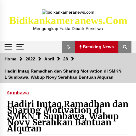
Skip
to
content
Bidikankameranews.com
Mengungkap Fakta Dibalik Peristiwa
Breaking News
Breaking News
Home
2022
April
28
Hadiri Imtaq Ramadhan dan Sharing Motivation di SMKN
1 Sumbawa, Wabup Novy Serahkan Bantuan Alquran
Kejaksaan KSB Mulai Lidik Mafia Tanah Desa
Sekongkang Bawah
2 tahun ago
Sumbawa
Hadiri Imtaq Ramadhan dan
Laporan Dugaan Pencabulan di Desa Sepayung
Sharing Motivation di
Kec. Plampang, Polres Sumbawa Pastikan
SMKN 1 Sumbawa, Wabup
Proses Penyelidikan Berjalan Maksimal
Novy Serahkan Bantuan
4 minggu ago
Alquran
Anggota Satlantas Polres Sumbawa, Briptu