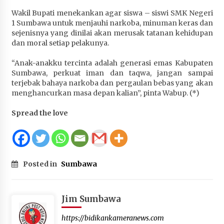
Terapkan “Polantas Menyapa”, Satlantas Polres
Wakil Bupati menekankan agar siswa – siswi SMK Negeri
Sumbawa Berupaya Wujudkan Pelayanan
1 Sumbawa untuk menjauhi narkoba, minuman keras dan
Kepolisian yang Profesional
sejenisnya yang dinilai akan merusak tatanan kehidupan
4 minggu ago
dan moral setiap pelakunya.
Capaian Program Pemerintah Kabupaten
“Anak-anakku tercinta adalah generasi emas Kabupaten
Sumbawa Terus Dirasakan Masyarakat
Sumbawa, perkuat iman dan taqwa, jangan sampai
terjebak bahaya narkoba dan pergaulan bebas yang akan
1 bulan ago
menghancurkan masa depan kalian”, pinta Wabup. (*)
Spread the love
Posted in
Sumbawa
Jim Sumbawa
https://bidikankameranews.com