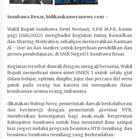
Penurunan Stunting di Sumbawa
4 minggu ago
Sumbawa Besar, bidikankameranews.com
–
Wabup Ansori Apresiasi Rekomendasi dan
Wakil Bupati Sumbawa Dewi Noviany, S.Pd. M.Pd., kamis
Pandangan Fraksi – Fraksi DPRD Sumbawa
pagi (28/4/2022) menghadiri kegiatan Imtaq Ramadhan
4 minggu ago
dan Sharing Motivation, sekaligus menyerahkan bantuan
Al – Qur’an dan masker, untuk keperluan pendidikan dan
Bupati Sumbawa Lepas 487 Atlet dari Berbagai
proses pembelajaran, di SMK Negeri 1 Sumbawa Besar.
Cabor yang Akan Berjuang pada PORPROV XII
NTB 2026
Kegiatan tersebut diawali dengan mengaji bersama, Wakil
4 minggu ago
Bupati memotivasi siswa-siswi SMKN 1 untuk selalu giat
dalam belajar, optimis, disiplin, jujur dan percaya diri serta
patuh pada orang tua karena ini merupakan dasar
BAZNAS Kabupaten Sumbawa Salurkan Bantuan
kesuksesan semua orang, imbaunya.
Program 100 Mustahik Per Desa di Desa Teluk
Santong
dikatakan Wabup Novy, pemerintah daerah berkolaborasi
4 minggu ago
dan bersinergi dengan pemerintah provinsi NTB,
memberikan kesempatan bagi anak-anak berprestasi
Dosen UTS Siap Kembangkan Inovasi Lewat
Kabupaten Sumbawa untuk bisa menuntut ilmu sampai
Pelatihan PDPP 2026 Bali
luar negeri melalui program beasiswa NTB Gemilang dan
4 minggu ago
beasiswa Sumbawa Gemilang yang Berkeadaban.