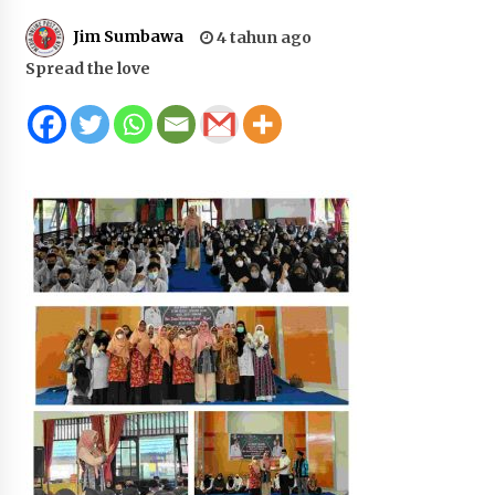
Juanda, Edukasi Masyarakat dalam Mengurus
Jim Sumbawa
4 tahun ago
Administrasi Kendaraan Berupa SIM
Spread the love
4 minggu ago
HUT ke-46 Dekranas di Makassar, di Hadapan
Ny. Selvi Gibran Ketua Dekranasda Sumbawa
Promosikan Tenun Kre Alang
4 minggu ago
Bupati H. Jarot : Demi Keberlanjutan Pelayanan,
Perumdam Batulanteh Akan Lakukan
Penyesuaian Tarif Air Minum
4 minggu ago
Prestasi Nasional, Polwan Polres Sumbawa
Bripda Vanesa Aprilia Renyaan, Sabet Juara II
Taekwondo Kapolri Cup ke-7
4 minggu ago
Sekretaris Bapperida, Dwi Rahayu, ST,. MM,.
Pimpin Rakor Aksi Konvergensi Percepatan