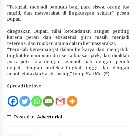
Terapkan “Polantas Menyapa”, Satlantas Polres
“Tetaplah menjadi panutan bagi para siswa, orang tua
Sumbawa Berupaya Wujudkan Pelayanan
murid, dan masyarakat di lingkungan sekitar,” pesan
Kepolisian yang Profesional
Bupati.
1 bulan ago
ditegaskan Bupati, nilai keteladanan sangat penting
karena peran dan eksistensi guru masih menjadi
Capaian Program Pemerintah Kabupaten
referensi dan rujukan utama dalam bermasyarakat.
Sumbawa Terus Dirasakan Masyarakat
“Teruslah bersemangat dalam berkarya dan mengabdi,
1 bulan ago
tingkat kemampuan diri serta kuasai iptek, dan didiklah
putra-putri kita dengan sepenuh hati, dengan penuh
empati, dengan proteksi tingkat tinggi, dan dengan
penuh cinta dan kasih sayang”, tutup Haji Mo. (*)
Spread the love
Posted in
Advertorial