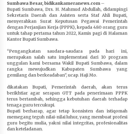
Sumbawa Besar, bidikankameranews.com
–
Penurunan Stunting di Sumbawa
Bupati Sumbawa, Drs. H. Mahmud Abdullah, didampingi
4 minggu ago
Sekretaris Daerah dan Asisten serta Staf Ahli Bupati,
menyerahkan Surat Keputusan Pegawai Pemerintah
Wabup Ansori Apresiasi Rekomendasi dan
dengan Perjanjian Kerja (PPPK), kepada 480 orang guru
Pandangan Fraksi – Fraksi DPRD Sumbawa
untuk tahap pertama tahun 2022, Kamis pagi di Halaman
4 minggu ago
Kantor Bupati Sumbawa.
Bupati Sumbawa Lepas 487 Atlet dari Berbagai
“Pengangkatan saudara-saudara pada hari ini,
Cabor yang Akan Berjuang pada PORPROV XII
merupakan salah satu implementasi dari 10 program
NTB 2026
unggulan kami bersama Wakil Bupati Sumbawa, dalam
rangka mewujudkan Kabupaten Sumbawa yang
1 bulan ago
gemilang dan berkeadaban”, ucap. Haji Mo.
BAZNAS Kabupaten Sumbawa Salurkan Bantuan
dikatakan Bupati, Pemerintah daerah, akan terus
Program 100 Mustahik Per Desa di Desa Teluk
berikhtiar agar serapan GTT pada penerimaan PPPK
Santong
terus bertambah, sehingga kebutuhan daerah terhadap
1 bulan ago
tenaga guru tercukupi.
Bupati berharap, agar tetap konsisten dan istiqomah
Dosen UTS Siap Kembangkan Inovasi Lewat
memegang teguh nilai-nilai luhur, yang membuat profesi
Pelatihan PDPP 2026 Bali
guru begitu mulia, yakni nilai integritas, profesionalitas
1 bulan ago
dan keteladanan.