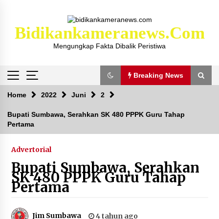
Skip
to
content
Bidikankameranews.com
Mengungkap Fakta Dibalik Peristiwa
Breaking News
Breaking News
Home
2022
Juni
2
Bupati Sumbawa, Serahkan SK 480 PPPK Guru Tahap
Pertama
Kejaksaan KSB Mulai Lidik Mafia Tanah Desa
Sekongkang Bawah
2 tahun ago
Advertorial
Bupati Sumbawa, Serahkan
Laporan Dugaan Pencabulan di Desa Sepayung
SK 480 PPPK Guru Tahap
Kec. Plampang, Polres Sumbawa Pastikan
Pertama
Proses Penyelidikan Berjalan Maksimal
4 minggu ago
Jim Sumbawa
4 tahun ago
Anggota Satlantas Polres Sumbawa, Briptu