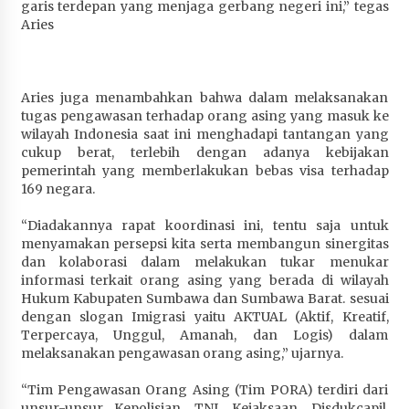
garis terdepan yang menjaga gerbang negeri ini,” tegas
Terapkan “Polantas Menyapa”, Satlantas Polres
Aries
Sumbawa Berupaya Wujudkan Pelayanan
Kepolisian yang Profesional
4 minggu ago
Aries juga menambahkan bahwa dalam melaksanakan
Capaian Program Pemerintah Kabupaten
tugas pengawasan terhadap orang asing yang masuk ke
Sumbawa Terus Dirasakan Masyarakat
wilayah Indonesia saat ini menghadapi tantangan yang
cukup berat, terlebih dengan adanya kebijakan
4 minggu ago
pemerintah yang memberlakukan bebas visa terhadap
169 negara.
“Diadakannya rapat koordinasi ini, tentu saja untuk
menyamakan persepsi kita serta membangun sinergitas
dan kolaborasi dalam melakukan tukar menukar
informasi terkait orang asing yang berada di wilayah
Hukum Kabupaten Sumbawa dan Sumbawa Barat. sesuai
dengan slogan Imigrasi yaitu AKTUAL (Aktif, Kreatif,
Terpercaya, Unggul, Amanah, dan Logis) dalam
melaksanakan pengawasan orang asing,” ujarnya.
“Tim Pengawasan Orang Asing (Tim PORA) terdiri dari
unsur-unsur Kepolisian, TNI, Kejaksaan, Disdukcapil,