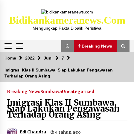
Skip
to
content
Bidikankameranews.com
Mengungkap Fakta Dibalik Peristiwa
Breaking News
Breaking News
Home
2022
Juni
7
Imigrasi Klas II Sumbawa, Siap Lakukan Pengawasan
Terhadap Orang Asing
Kejaksaan KSB Mulai Lidik Mafia Tanah Desa
Sekongkang Bawah
2 tahun ago
Breaking News
Sumbawa
Uncategorized
Imigrasi Klas II Sumbawa,
Laporan Dugaan Pencabulan di Desa Sepayung
Siap Lakukan Pengawasan
Kec. Plampang, Polres Sumbawa Pastikan
Terhadap Orang Asing
Proses Penyelidikan Berjalan Maksimal
4 minggu ago
Edi Chandra
4 tahun ago
Anggota Satlantas Polres Sumbawa, Briptu