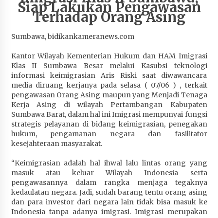
Siap Lakukan Pengawasan
Penurunan Stunting di Sumbawa
Terhadap Orang Asing
4 minggu ago
Sumbawa, bidikankameranews.com
Wabup Ansori Apresiasi Rekomendasi dan
Pandangan Fraksi – Fraksi DPRD Sumbawa
Kantor Wilayah Kementerian Hukum dan HAM Imigrasi
4 minggu ago
Klas II Sumbawa Besar melalui Kasubsi teknologi
informasi keimigrasian Aris Riski saat diwawancara
Bupati Sumbawa Lepas 487 Atlet dari Berbagai
media diruang kerjanya pada selasa ( 07/06 ) , terkait
Cabor yang Akan Berjuang pada PORPROV XII
pengawasan Orang Asing maupun yang Menjadi Tenaga
NTB 2026
Kerja Asing di wilayah Pertambangan Kabupaten
4 minggu ago
Sumbawa Barat, dalam hal ini Imigrasi mempunyai fungsi
strategis pelayanan di bidang keimigrasian, penegakan
hukum, pengamanan negara dan fasilitator
BAZNAS Kabupaten Sumbawa Salurkan Bantuan
kesejahteraan masyarakat.
Program 100 Mustahik Per Desa di Desa Teluk
Santong
“Keimigrasian adalah hal ihwal lalu lintas orang yang
4 minggu ago
masuk atau keluar Wilayah Indonesia serta
pengawasannya dalam rangka menjaga tegaknya
Dosen UTS Siap Kembangkan Inovasi Lewat
kedaulatan negara. Jadi, sudah barang tentu orang asing
Pelatihan PDPP 2026 Bali
dan para investor dari negara lain tidak bisa masuk ke
4 minggu ago
Indonesia tanpa adanya imigrasi. Imigrasi merupakan