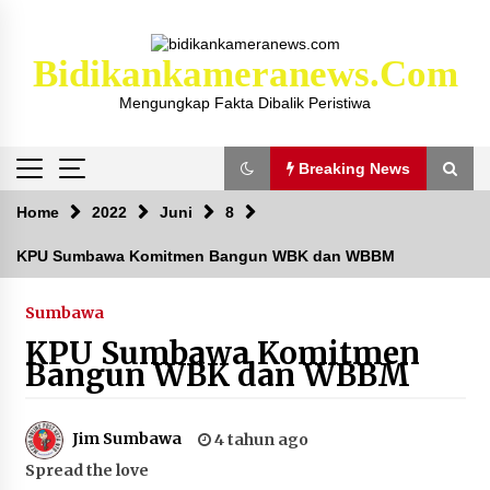
Skip
to
content
Bidikankameranews.com
Mengungkap Fakta Dibalik Peristiwa
Breaking News
Breaking News
Home
2022
Juni
8
KPU Sumbawa Komitmen Bangun WBK dan WBBM
Kejaksaan KSB Mulai Lidik Mafia Tanah Desa
Sekongkang Bawah
Sumbawa
2 tahun ago
KPU Sumbawa Komitmen
Bangun WBK dan WBBM
Laporan Dugaan Pencabulan di Desa Sepayung
Kec. Plampang, Polres Sumbawa Pastikan
Proses Penyelidikan Berjalan Maksimal
Jim Sumbawa
4 tahun ago
4 minggu ago
Spread the love
Anggota Satlantas Polres Sumbawa, Briptu