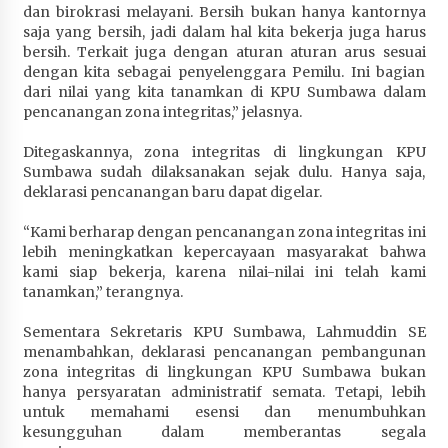
dan birokrasi melayani. Bersih bukan hanya kantornya
Terapkan “Polantas Menyapa”, Satlantas Polres
saja yang bersih, jadi dalam hal kita bekerja juga harus
Sumbawa Berupaya Wujudkan Pelayanan
bersih. Terkait juga dengan aturan aturan arus sesuai
Kepolisian yang Profesional
dengan kita sebagai penyelenggara Pemilu. Ini bagian
1 bulan ago
dari nilai yang kita tanamkan di KPU Sumbawa dalam
pencanangan zona integritas,” jelasnya.
Capaian Program Pemerintah Kabupaten
Sumbawa Terus Dirasakan Masyarakat
Ditegaskannya, zona integritas di lingkungan KPU
1 bulan ago
Sumbawa sudah dilaksanakan sejak dulu. Hanya saja,
deklarasi pencanangan baru dapat digelar.
“Kami berharap dengan pencanangan zona integritas ini
lebih meningkatkan kepercayaan masyarakat bahwa
kami siap bekerja, karena nilai-nilai ini telah kami
tanamkan,” terangnya.
Sementara Sekretaris KPU Sumbawa, Lahmuddin SE
menambahkan, deklarasi pencanangan pembangunan
zona integritas di lingkungan KPU Sumbawa bukan
hanya persyaratan administratif semata. Tetapi, lebih
untuk memahami esensi dan menumbuhkan
kesungguhan dalam memberantas segala