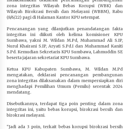
Penurunan Stunting di Sumbawa
zona integritas Wilayah Bebas Korupsi (WBK) dan
Wilayah Birokrasi Bersih dan Melayani (WBBM), Rabu
4 minggu ago
(8/6/22) pagi di Halaman Kantor KPU setempat.
Wabup Ansori Apresiasi Rekomendasi dan
Pencanangan yang dilanjutkan penandatangan fakta
Pandangan Fraksi – Fraksi DPRD Sumbawa
integritas ini diikuti oleh kelima komisioner KPU
4 minggu ago
Sumbawa, yakni M. Wildan M.Pd, Muhammad Ali S.IP,
Nurul Khairani S.IP, Aryati S.Pd.I dan Muhammad Kaniti
Bupati Sumbawa Lepas 487 Atlet dari Berbagai
S.Pd. Kemudian Sekretaris KPU Sumbawa, Lahmuddin SE
Cabor yang Akan Berjuang pada PORPROV XII
beserta jajaran sekretariat KPU Sumbawa.
NTB 2026
4 minggu ago
Ketua KPU Kabupaten Sumbawa, M. Wildan M.Pd
mengatakan, deklarasi pencanangan pembangunan
BAZNAS Kabupaten Sumbawa Salurkan Bantuan
zona integritas dilaksanakan dalam mempersiapkan diri
Program 100 Mustahik Per Desa di Desa Teluk
menghadapi Pemilihan Umum (Pemilu) serentak 2024
Santong
mendatang.
4 minggu ago
Disebutkannya, terdapat tiga poin penting dalam zona
integritas ini, yaitu bebas korupsi, birokrasi bersih dan
Dosen UTS Siap Kembangkan Inovasi Lewat
birokrasi melayani.
Pelatihan PDPP 2026 Bali
4 minggu ago
“Jadi ada 3 poin, terkait bebas korupsi birokrasi bersih