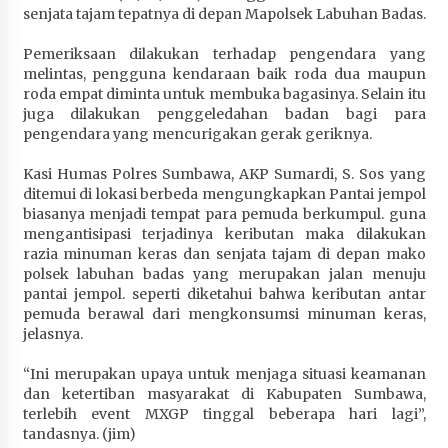
senjata tajam tepatnya di depan Mapolsek Labuhan Badas.
Penurunan Stunting di Sumbawa
4 minggu ago
Pemeriksaan dilakukan terhadap pengendara yang
melintas, pengguna kendaraan baik roda dua maupun
Wabup Ansori Apresiasi Rekomendasi dan
roda empat diminta untuk membuka bagasinya. Selain itu
Pandangan Fraksi – Fraksi DPRD Sumbawa
juga dilakukan penggeledahan badan bagi para
4 minggu ago
pengendara yang mencurigakan gerak geriknya.
Bupati Sumbawa Lepas 487 Atlet dari Berbagai
Kasi Humas Polres Sumbawa, AKP Sumardi, S. Sos yang
Cabor yang Akan Berjuang pada PORPROV XII
ditemui di lokasi berbeda mengungkapkan Pantai jempol
NTB 2026
biasanya menjadi tempat para pemuda berkumpul. guna
1 bulan ago
mengantisipasi terjadinya keributan maka dilakukan
razia minuman keras dan senjata tajam di depan mako
polsek labuhan badas yang merupakan jalan menuju
BAZNAS Kabupaten Sumbawa Salurkan Bantuan
pantai jempol. seperti diketahui bahwa keributan antar
Program 100 Mustahik Per Desa di Desa Teluk
pemuda berawal dari mengkonsumsi minuman keras,
Santong
jelasnya.
1 bulan ago
“Ini merupakan upaya untuk menjaga situasi keamanan
Dosen UTS Siap Kembangkan Inovasi Lewat
dan ketertiban masyarakat di Kabupaten Sumbawa,
Pelatihan PDPP 2026 Bali
terlebih event MXGP tinggal beberapa hari lagi”,
1 bulan ago
tandasnya. (jim)