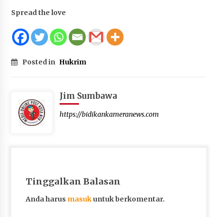
Terapkan “Polantas Menyapa”, Satlantas Polres
Spread the love
Sumbawa Berupaya Wujudkan Pelayanan
Kepolisian yang Profesional
1 bulan ago
Capaian Program Pemerintah Kabupaten
Posted in
Hukrim
Sumbawa Terus Dirasakan Masyarakat
1 bulan ago
Jim Sumbawa
https://bidikankameranews.com
Tinggalkan Balasan
Anda harus
masuk
untuk berkomentar.