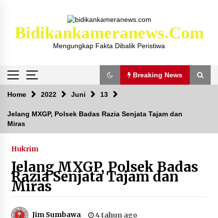
Skip
to
content
Bidikankameranews.com
Mengungkap Fakta Dibalik Peristiwa
Breaking News
Breaking News
Home
2022
Juni
13
Jelang MXGP, Polsek Badas Razia Senjata Tajam dan
Miras
Kejaksaan KSB Mulai Lidik Mafia Tanah Desa
Sekongkang Bawah
2 tahun ago
Hukrim
Jelang MXGP, Polsek Badas
Laporan Dugaan Pencabulan di Desa Sepayung
Razia Senjata Tajam dan
Kec. Plampang, Polres Sumbawa Pastikan
Miras
Proses Penyelidikan Berjalan Maksimal
4 minggu ago
Jim Sumbawa
4 tahun ago
Anggota Satlantas Polres Sumbawa, Briptu