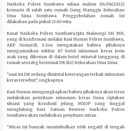
Narkoba Polres Sumbawa selasa malam (14/06/2022)
Penurunan Stunting di Sumbawa
kemarin di salah satu rumah Gang Manggis Kelurahan
1 bulan ago
Uma Sima Sumbawa. Penggeledahan rumah ini
dilakukan pada pukul 21.00 wita.
Wabup Ansori Apresiasi Rekomendasi dan
Pandangan Fraksi – Fraksi DPRD Sumbawa
Kasat Narkoba Polres Sumbawa,Iptu Malaungi SH MH,
1 bulan ago
yang di konfirmasi melalui Kasi Humas Polres Sumbawa,
AKP Sumardi, S.Sos mengatakan bahwa. pihaknya
Bupati Sumbawa Lepas 487 Atlet dari Berbagai
mengamankan sekitar 87 botol minuman keras jenis
Cabor yang Akan Berjuang pada PORPROV XII
arak yang dikemas di dalam botol mineral tanggung di
NTB 2026
rumah seorabg berinisial DK (62) Kelurahan Uma Sima.
1 bulan ago
“saat ini DK sedang dimintai keterangan terkait minuman
keras tersebut”, ungkapnya.
BAZNAS Kabupaten Sumbawa Salurkan Bantuan
Program 100 Mustahik Per Desa di Desa Teluk
Kasi Humas mengungkapkan bahwa pihaknya akan terus
Santong
melakukan penyitaan minuman keras Guna ciptakan
1 bulan ago
situasi yang kondusif jelang MXGP yang tinggal
menghitung hari. Satuan Reserse Narkoba Polres
Dosen UTS Siap Kembangkan Inovasi Lewat
Sumbawa akan melakukan penyitaan miras.
Pelatihan PDPP 2026 Bali
1 bulan ago
“Miras ini banyak menimbulkan efek negatif di tengah