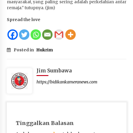
masyarakat, yang paling sering adalah perkelahian antar
Terapkan “Polantas Menyapa”, Satlantas Polres
remaja.” tutupnya. (jim)
Sumbawa Berupaya Wujudkan Pelayanan
Kepolisian yang Profesional
Spread the love
1 bulan ago
Capaian Program Pemerintah Kabupaten
Sumbawa Terus Dirasakan Masyarakat
Posted in
Hukrim
1 bulan ago
Jim Sumbawa
https://bidikankameranews.com
Tinggalkan Balasan