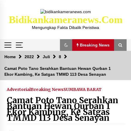
Skip
to
content
Bidikankameranews.com
Mengungkap Fakta Dibalik Peristiwa
Breaking News
Breaking News
Home
2022
Juli
8
Camat Poto Tano Serahkan Bantuan Hewan Qurban 1
Ekor Kambing, Ke Satgas TMMD 113 Desa Senayan
Kejaksaan KSB Mulai Lidik Mafia Tanah Desa
Sekongkang Bawah
2 tahun ago
Advertorial
Breaking News
SUMBAWA BARAT
Camat Poto Tano Serahkan
Laporan Dugaan Pencabulan di Desa Sepayung
Bantuan Hewan Qurban 1
Kec. Plampang, Polres Sumbawa Pastikan
Ekor Kambing, Ke Satgas
Proses Penyelidikan Berjalan Maksimal
TMMD 113 Desa Senayan
4 minggu ago
Anggota Satlantas Polres Sumbawa, Briptu