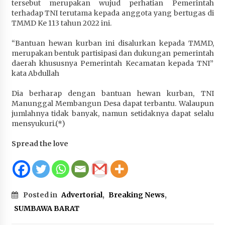
tersebut merupakan wujud perhatian Pemerintah
Terapkan “Polantas Menyapa”, Satlantas Polres
terhadap TNI terutama kepada anggota yang bertugas di
Sumbawa Berupaya Wujudkan Pelayanan
TMMD Ke 113 tahun 2022 ini.
Kepolisian yang Profesional
1 bulan ago
“Bantuan hewan kurban ini disalurkan kepada TMMD,
merupakan bentuk partisipasi dan dukungan pemerintah
Capaian Program Pemerintah Kabupaten
daerah khususnya Pemerintah Kecamatan kepada TNI”
Sumbawa Terus Dirasakan Masyarakat
kata Abdullah
1 bulan ago
Dia berharap dengan bantuan hewan kurban, TNI
Manunggal Membangun Desa dapat terbantu. Walaupun
jumlahnya tidak banyak, namun setidaknya dapat selalu
mensyukuri.(*)
Spread the love
Posted in
Advertorial
,
Breaking News
,
SUMBAWA BARAT