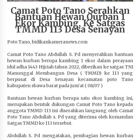
Penurunan Stunting di Sumbawa
Camat Poto Tano Serahkan
1 bulan ago
Bantuan Hewan Qurban 1
Ekor Kambing, Ke Satgas
Wabup Ansori Apresiasi Rekomendasi dan
TMMD 113 Desa Senayan
Pandangan Fraksi – Fraksi DPRD Sumbawa
1 bulan ago
Poto Tano, bidikankameranews.com
Bupati Sumbawa Lepas 487 Atlet dari Berbagai
Camat Poto Tano Abdullah S. Pd menyerahkan bantuan
Cabor yang Akan Berjuang pada PORPROV XII
hewan kurban berupa kambing 1 ekor dalam perayaan
NTB 2026
idul adha 1443 Hijriah tahun 2022, diberikan ke satgas TNI
1 bulan ago
Manunggal Membangun Desa ( TMMD) ke 113 yang
berpusat di Desa Senayan kecamatan poto Tano
kabupaten sbawa barat pada jum’at ( 08/07 )
BAZNAS Kabupaten Sumbawa Salurkan Bantuan
Program 100 Mustahik Per Desa di Desa Teluk
Bantuan hewan kurban berupa satu ekor kambing ini,
Santong
merupakan bentuk dukungan Camat Poto Tano kepada
1 bulan ago
anggota TMMD 113 ini diserahkan langsung oleh Camat
Poto Tano Abdullah s. Pd yang diterima oleh komandan
Dosen UTS Siap Kembangkan Inovasi Lewat
Satgas TMMD ke 113 tersebut.
Pelatihan PDPP 2026 Bali
1 bulan ago
Abdullah S. Pd mengatakan, pembagian hewan kurban