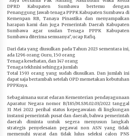
“Saya bersama Pak Nanang Nasiruddin Wakil Ketua
Terapkan “Polantas Menyapa”, Satlantas Polres
DPRD Kabupaten Sumbawa bertemu dengan
Sumbawa Berupaya Wujudkan Pelayanan
Penanggung Jawab tenaga PPPK Kabupaten Sumbawa di
Kepolisian yang Profesional
Kemenpan RB, Tanaya Pinastika dan menyampaikan
harapan kami dan juga Pemerintah Daerah Kabupaten
1 bulan ago
Sumbawa agar usulan Tenaga PPPK Kabupaten
Sumbawa diterima semuanya”, ucap Rafiq.
Capaian Program Pemerintah Kabupaten
Sumbawa Terus Dirasakan Masyarakat
Dari data yang diusulkan pada Tahun 2023 sementara ini,
1 bulan ago
ada 1296 orang Guru, 150 orang
Tenaga kesehatan, dan 147 orang
Tenaga tekhnisi sehingga jumlah
Total 1593 orang yang sudah diusulkan. Dan jumlah ini
dapat saja bertambah setelah OPD memetakan kebutuhan
PPPKnya.
Sebagaimana surat edaran Kementerian pendayagunaan
Aparatur Negara nomor B/185/M.SM.02.03/2022 tanggal
31 Mei 2022 perihal status kepegawaian di lingkungan
instansi pemerintah pusat dan daerah, bahwa pemerintah
daerah diminta untuk segera menyusun langkah
strategis penyelesaian pegawai non ASN yang tidak
memenuhi syarat dan tidak lulus seleksi calon PNS