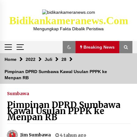
Skip
to
content
Bidikankameranews.com
Mengungkap Fakta Dibalik Peristiwa
Breaking News
Breaking News
Home
2022
Juli
28
Pimpinan DPRD Sumbawa Kawal Usulan PPPK ke
Menpan RB
Kejaksaan KSB Mulai Lidik Mafia Tanah Desa
Sekongkang Bawah
2 tahun ago
Sumbawa
Pimpinan DPRD Sumbawa
Laporan Dugaan Pencabulan di Desa Sepayung
Kawal Usulan PPPK ke
Kec. Plampang, Polres Sumbawa Pastikan
Menpan RB
Proses Penyelidikan Berjalan Maksimal
4 minggu ago
Jim Sumbawa
4 tahun ago
Anggota Satlantas Polres Sumbawa, Briptu