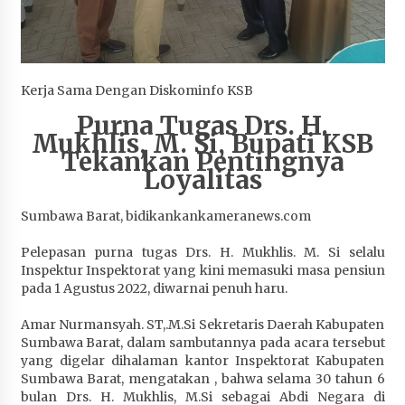
Penurunan Stunting di Sumbawa
1 bulan ago
Wabup Ansori Apresiasi Rekomendasi dan
Kerja Sama Dengan Diskominfo KSB
Pandangan Fraksi – Fraksi DPRD Sumbawa
1 bulan ago
Purna Tugas Drs. H.
Mukhlis, M. Si, Bupati KSB
Bupati Sumbawa Lepas 487 Atlet dari Berbagai
Tekankan Pentingnya
Cabor yang Akan Berjuang pada PORPROV XII
Loyalitas
NTB 2026
1 bulan ago
Sumbawa Barat, bidikankankameranews.com
BAZNAS Kabupaten Sumbawa Salurkan Bantuan
Pelepasan purna tugas Drs. H. Mukhlis. M. Si selalu
Program 100 Mustahik Per Desa di Desa Teluk
Inspektur Inspektorat yang kini memasuki masa pensiun
Santong
pada 1 Agustus 2022, diwarnai penuh haru.
1 bulan ago
Amar Nurmansyah. ST,.M.Si Sekretaris Daerah Kabupaten
Sumbawa Barat, dalam sambutannya pada acara tersebut
Dosen UTS Siap Kembangkan Inovasi Lewat
yang digelar dihalaman kantor Inspektorat Kabupaten
Pelatihan PDPP 2026 Bali
Sumbawa Barat, mengatakan , bahwa selama 30 tahun 6
1 bulan ago
bulan Drs. H. Mukhlis, M.Si sebagai Abdi Negara di