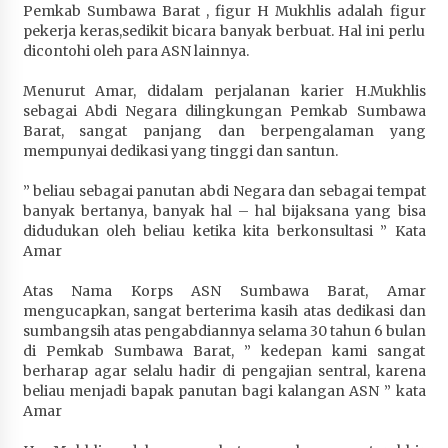
Pemkab Sumbawa Barat , figur H Mukhlis adalah figur
Terapkan “Polantas Menyapa”, Satlantas Polres
pekerja keras,sedikit bicara banyak berbuat. Hal ini perlu
Sumbawa Berupaya Wujudkan Pelayanan
dicontohi oleh para ASN lainnya.
Kepolisian yang Profesional
1 bulan ago
Menurut Amar, didalam perjalanan karier H.Mukhlis
sebagai Abdi Negara dilingkungan Pemkab Sumbawa
Capaian Program Pemerintah Kabupaten
Barat, sangat panjang dan berpengalaman yang
Sumbawa Terus Dirasakan Masyarakat
mempunyai dedikasi yang tinggi dan santun.
1 bulan ago
” beliau sebagai panutan abdi Negara dan sebagai tempat
banyak bertanya, banyak hal – hal bijaksana yang bisa
didudukan oleh beliau ketika kita berkonsultasi ” Kata
Amar
Atas Nama Korps ASN Sumbawa Barat, Amar
mengucapkan, sangat berterima kasih atas dedikasi dan
sumbangsih atas pengabdiannya selama 30 tahun 6 bulan
di Pemkab Sumbawa Barat, ” kedepan kami sangat
berharap agar selalu hadir di pengajian sentral, karena
beliau menjadi bapak panutan bagi kalangan ASN ” kata
Amar