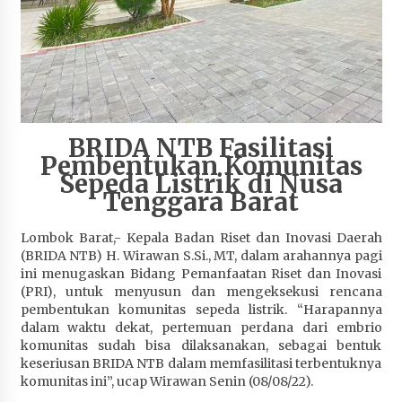
Terapkan “Polantas Menyapa”, Satlantas Polres
Sumbawa Berupaya Wujudkan Pelayanan
Kepolisian yang Profesional
4 minggu ago
Capaian Program Pemerintah Kabupaten
Sumbawa Terus Dirasakan Masyarakat
BRIDA NTB Fasilitasi
1 bulan ago
Pembentukan Komunitas
Sepeda Listrik di Nusa
Tenggara Barat
Lombok Barat,- Kepala Badan Riset dan Inovasi Daerah
(BRIDA NTB) H. Wirawan S.Si., MT, dalam arahannya pagi
ini menugaskan Bidang Pemanfaatan Riset dan Inovasi
(PRI), untuk menyusun dan mengeksekusi rencana
pembentukan komunitas sepeda listrik. “Harapannya
dalam waktu dekat, pertemuan perdana dari embrio
komunitas sudah bisa dilaksanakan, sebagai bentuk
keseriusan BRIDA NTB dalam memfasilitasi terbentuknya
komunitas ini”, ucap Wirawan Senin (08/08/22).