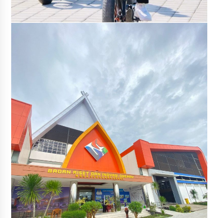
Penurunan Stunting di Sumbawa
4 minggu ago
Wabup Ansori Apresiasi Rekomendasi dan
Pandangan Fraksi – Fraksi DPRD Sumbawa
4 minggu ago
Bupati Sumbawa Lepas 487 Atlet dari Berbagai
Cabor yang Akan Berjuang pada PORPROV XII
NTB 2026
4 minggu ago
BAZNAS Kabupaten Sumbawa Salurkan Bantuan
Program 100 Mustahik Per Desa di Desa Teluk
Santong
4 minggu ago
Dosen UTS Siap Kembangkan Inovasi Lewat
Pelatihan PDPP 2026 Bali
4 minggu ago