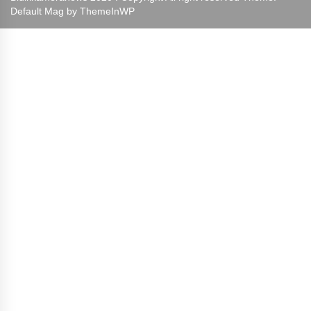
Default Mag by
ThemeInWP