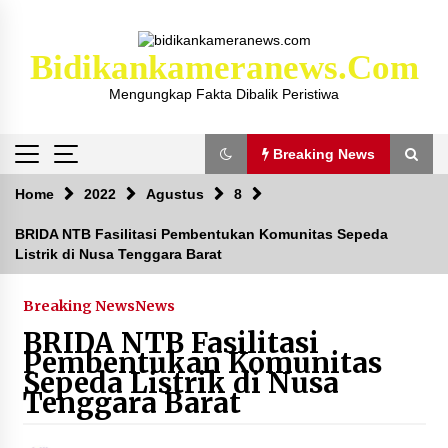
Skip
to
content
Bidikankameranews.com
Mengungkap Fakta Dibalik Peristiwa
Breaking News
Breaking News
Home
2022
Agustus
8
BRIDA NTB Fasilitasi Pembentukan Komunitas Sepeda
Listrik di Nusa Tenggara Barat
Kejaksaan KSB Mulai Lidik Mafia Tanah Desa
Sekongkang Bawah
2 tahun ago
Breaking News
News
BRIDA NTB Fasilitasi
Laporan Dugaan Pencabulan di Desa Sepayung
Pembentukan Komunitas
Kec. Plampang, Polres Sumbawa Pastikan
Sepeda Listrik di Nusa
Proses Penyelidikan Berjalan Maksimal
Tenggara Barat
4 minggu ago
Anggota Satlantas Polres Sumbawa, Briptu