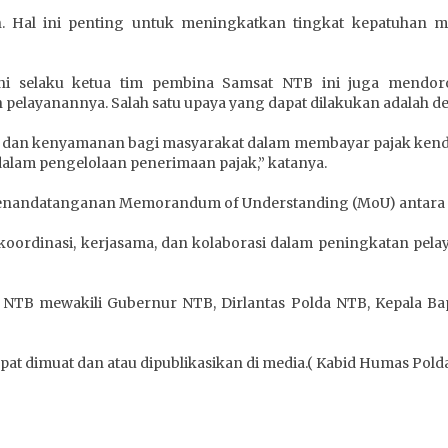
. Hal ini penting untuk meningkatkan tingkat kepatuhan 
honi selaku ketua tim pembina Samsat NTB ini juga mend
elayanannya. Salah satu upaya yang dapat dilakukan adalah de
an kenyamanan bagi masyarakat dalam membayar pajak kendaraa
dalam pengelolaan penerimaan pajak,” katanya.
penandatanganan Memorandum of Understanding (MoU) antara 
oordinasi, kerjasama, dan kolaborasi dalam peningkatan pelay
TB mewakili Gubernur NTB, Dirlantas Polda NTB, Kepala Ba
pat dimuat dan atau dipublikasikan di media.( Kabid Humas Pold