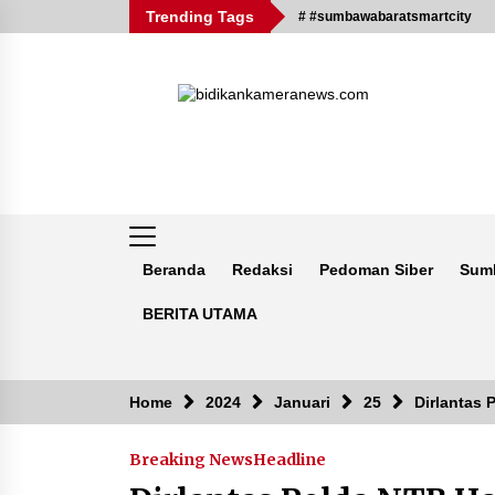
Skip
Trending Tags
# #sumbawabaratsmartcity
to
content
Beranda
Redaksi
Pedoman Siber
Sum
BERITA UTAMA
Breaking News
Home
2024
Januari
25
Dirlantas
Breaking News
Headline
Kejaksaan KSB Mulai Lidik Mafia
Tanah Desa Sekongkang Bawah