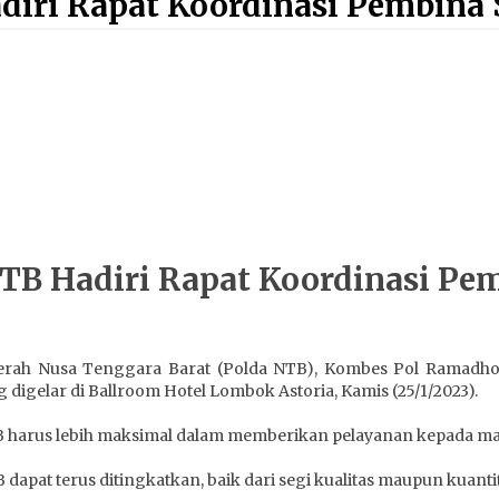
adiri Rapat Koordinasi Pembina
Sumbawa Pastikan Proses
Penyelidikan Berjalan Maksimal
4 minggu ago
Bupati H. Jarot : Demi Keberlanjutan
Pelayanan, Perumdam Batulanteh
Akan Lakukan Penyesuaian Tarif Air
Minum
4 minggu ago
Wabup Ansori Apresiasi
Rekomendasi dan Pandangan
Fraksi – Fraksi DPRD Sumbawa
NTB Hadiri Rapat Koordinasi P
4 minggu ago
Dosen UTS Siap Kembangkan
Inovasi Lewat Pelatihan PDPP 2026
 Daerah Nusa Tenggara Barat (Polda NTB), Kombes Pol Ramadh
Bali
igelar di Ballroom Hotel Lombok Astoria, Kamis (25/1/2023).
4 minggu ago
 harus lebih maksimal dalam memberikan pelayanan kepada ma
apat terus ditingkatkan, baik dari segi kualitas maupun kuantit