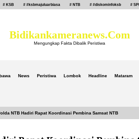
# KSB
# #ksbmajuluarbiasa
# NTB
# #diskominfoksb
# SP
Bidikankameranews.com
Mengungkap Fakta Dibalik Peristiwa
bawa
News
Peristiwa
Lombok
Headline
Mataram
 Polda NTB Hadiri Rapat Koordinasi Pembina Samsat NTB
Laporan Dugaan Pencabulan di Desa
Sepayung Kec. Plampang, Polres