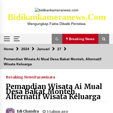
Skip
to
content
Bidikankameranews.com
Mengungkap Fakta Dibalik Peristiwa
Breaking News
Breaking News
Home
2024
Januari
27
Pemandian Wisata Ai Mual Desa Bakat Monteh, Alternatif
Wisata Keluarga
Kejaksaan KSB Mulai Lidik Mafia Tanah Desa
Sekongkang Bawah
2 tahun ago
Breaking News
Parawisata
Pemandian Wisata Ai Mual
Laporan Dugaan Pencabulan di Desa Sepayung
Desa Bakat Monteh,
Kec. Plampang, Polres Sumbawa Pastikan
Alternatif Wisata Keluarga
Proses Penyelidikan Berjalan Maksimal
4 minggu ago
Edi Chandra
3 tahun ago
Anggota Satlantas Polres Sumbawa, Briptu