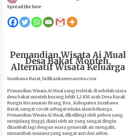
Juanda, Edukasi Masyarakat dalam Mengurus
Spread the love
Administrasi Kendaraan Berupa SIM
4 minggu ago
HUT ke-46 Dekranas di Makassar, di Hadapan
Ny. Selvi Gibran Ketua Dekranasda Sumbawa
Promosikan Tenun Kre Alang
4 minggu ago
Pemandian Wisata Ai Mual
Desa Bakat Monteh,
Alternatif Wisata Keluarga
Bupati H. Jarot : Demi Keberlanjutan Pelayanan,
Perumdam Batulanteh Akan Lakukan
Penyesuaian Tarif Air Minum
Sumbawa Barat, bidikankameranews.com
4 minggu ago
Pemandian Wisata Ai Mual yang terletak di sebelah utara
Prestasi Nasional, Polwan Polres Sumbawa
desa bakat monteh kurang lebih 1,2 KM arah Desa Rarak
Bripda Vanesa Aprilia Renyaan, Sabet Juara II
Rungis Kecamatan Brang Rea , Kabupaten Sumbawa
Taekwondo Kapolri Cup ke-7
Barat, sangat cocok sebagai wisata alam keluarga.
Pemandian Wisata Ai Mual, dikelilingi oleh pohon yang
4 minggu ago
menjulang tinggi, diairi oleh air yang sangat dingin
ditambah lagi dengan suara gemersik air mengalir,
Sekretaris Bapperida, Dwi Rahayu, ST,. MM,.
menambah suasana yang sangat asri dan adem.
Pimpin Rakor Aksi Konvergensi Percepatan