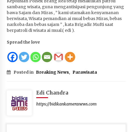
Kepolisian Polsek Brang Rea tetap melakukan patroli
Terapkan “Polantas Menyapa”, Satlantas Polres
sambang wisata, guna mengantisipasi pengunjung yang
Sumbawa Berupaya Wujudkan Pelayanan
bawa Sajam dan Miras , ” kami utamakan kenyamanan
Kepolisian yang Profesional
berwisata, Wisata pemandian ai mual bebas Miras, bebas
4 minggu ago
narkoba dan bebas sajam ” , kata Brigadir Mufti saat
berpatroli di wisata ai mual.( edi ).
Capaian Program Pemerintah Kabupaten
Spread the love
Sumbawa Terus Dirasakan Masyarakat
4 minggu ago
Posted in
Breaking News
,
Parawisata
Edi Chandra
https://bidikankameranews.com