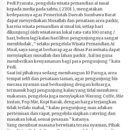
Pedi Pranata , pengelola wisata pemandian ai mual
Penurunan Stunting di Sumbawa
kepada media pada sabtu, ( 27/01 ), mengatakan
4 minggu ago
kedepannya agar Pemerintah Daerah Sumbawa Barat
dapat menyediakan Musallah dan penataan area parkir,
Wabup Ansori Apresiasi Rekomendasi dan
karena wisata pemandian ai mual ini, setiap hari
Pandangan Fraksi – Fraksi DPRD Sumbawa
dikunjungi oleh wisatawan lokal rata-rata 100 orang /
4 minggu ago
hari, belum lagi kalau hari libur pengunjungnya sangat
membludak , ” selaku pengelola Wisata Pemandian Ai
Bupati Sumbawa Lepas 487 Atlet dari Berbagai
Mual, saya sangat berharap agar dinas Parawisata dapat
Cabor yang Akan Berjuang pada PORPROV XII
menyiapkan musallah dan lahan parkir , hal ini guna
NTB 2026
memberikan kenyamanan bagi para pengunjung ” kata
Pedi.
4 minggu ago
Saat ini pihaknya sedang membangun 10 Paruga, area
tempat selfi dan penataan taman, agar pengunjung bis
BAZNAS Kabupaten Sumbawa Salurkan Bantuan
merasa nyaman saat berkunjung dengan keluarga,
Program 100 Mustahik Per Desa di Desa Teluk
termasuk bagi pengunjung kalau yang tidal membawa
Santong
makanan, pengelola juga menyiapkan Warung Coffe, Mie
4 minggu ago
Instan, Pop Mie, Kopi Rarak, dengan harga terjangkau
tidak terlalu mahal, ” kalau pengunjung mau adakan
Dosen UTS Siap Kembangkan Inovasi Lewat
pertemuan dan rapat, pengelola siapkan catering dan
Pelatihan PDPP 2026 Bali
masakan lokal, sesuai pesanan ” katanya.
4 minggu ago
Yang membuat suasana berwisata terasa nyaman, Pihak