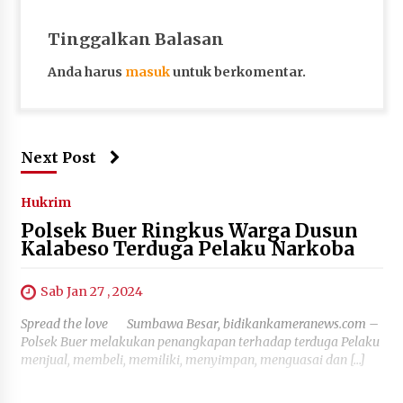
Tinggalkan Balasan
Anda harus
masuk
untuk berkomentar.
Next Post
Hukrim
Polsek Buer Ringkus Warga Dusun
Kalabeso Terduga Pelaku Narkoba
Sab Jan 27 , 2024
Spread the love Sumbawa Besar, bidikankameranews.com –
Polsek Buer melakukan penangkapan terhadap terduga Pelaku
menjual, membeli, memiliki, menyimpan, menguasai dan […]