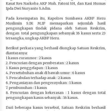
Kasat Res Narkoba AKP Muh. Fatoni SH, dan Kasi Humas
Penurunan Stunting di Sumbawa
Ipda Dwi Nuryanto S.Adm.
1 bulan ago
Pada kesempatan itu, Kapolres Sumbawa AKBP Heru
Wabup Ansori Apresiasi Rekomendasi dan
Muslimin S.IK M.IP memaparkan sejumlah hasil
Pandangan Fraksi – Fraksi DPRD Sumbawa
pengungkapan tindak pidana oleh Satuan Reskrim,
1 bulan ago
dengan total pengungkapan sebanyak 16 kasus serta 23
tersangka, ungkap AKBP Heru.
Bupati Sumbawa Lepas 487 Atlet dari Berbagai
Cabor yang Akan Berjuang pada PORPROV XII
Berikut perkara yang berhasil diungkap Satuan Reskrim,
NTB 2026
diantaranya:
1 bulan ago
1 kasus curanmor : 2 kasus
2. Pencurian dengan pemberatan : 2 kasus
3. Kasus penggelapan : 1 kasus
BAZNAS Kabupaten Sumbawa Salurkan Bantuan
4. Persetubuhan anak di bawah umur : 6 kasus
Program 100 Mustahik Per Desa di Desa Teluk
5. Pencabulan terhadap anak : 2 kasus
Santong
6. Penganiayan dan pengeroyokan : 1 kasus
1 bulan ago
7. pembunuhan : 1 kasus
8. Pencurian dengan kekerasan : 1 kasus dengan total
Dosen UTS Siap Kembangkan Inovasi Lewat
pengungkapan kasus sebanyak : 16 kasus.
Pelatihan PDPP 2026 Bali
1 bulan ago
Dari beberapa kasus tersebut, Satuan Reskrim berhasil