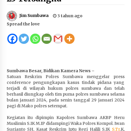
Juanda, Edukasi Masyarakat dalam Mengurus
Administrasi Kendaraan Berupa SIM
Jim Sumbawa
3 tahun ago
4 minggu ago
Spread the love
HUT ke-46 Dekranas di Makassar, di Hadapan
Ny. Selvi Gibran Ketua Dekranasda Sumbawa
Promosikan Tenun Kre Alang
4 minggu ago
Bupati H. Jarot : Demi Keberlanjutan Pelayanan,
Perumdam Batulanteh Akan Lakukan
Sumbawa Besar, Bidikan Kamera News –
Penyesuaian Tarif Air Minum
Satuan Reskrim Polres Sumbawa menggelar press
4 minggu ago
conference pengungkapan kasus tindak pidana yang
terjadi di wilayah hukum polres sumbawa dan telah
Prestasi Nasional, Polwan Polres Sumbawa
berhasil diungkap oleh tim puma polres sumbawa selama
Bripda Vanesa Aprilia Renyaan, Sabet Juara II
bulan januari 2024, pada senin tanggal 29 januari 2024
Taekwondo Kapolri Cup ke-7
pagi di Mako polres setempat.
1 bulan ago
Kegiatan itu dipimpin Kapolres Sumbawa AKBP Heru
Muslimin S.IK M.IP didampingi Waka Polres Kompol. Iwan
Sekretaris Bapperida, Dwi Rahayu, ST,. MM,.
Sugianto SH, Kasat Reskrim Iptu Regi Halili S.IK
S.Tr
.K,
Pimpin Rakor Aksi Konvergensi Percepatan