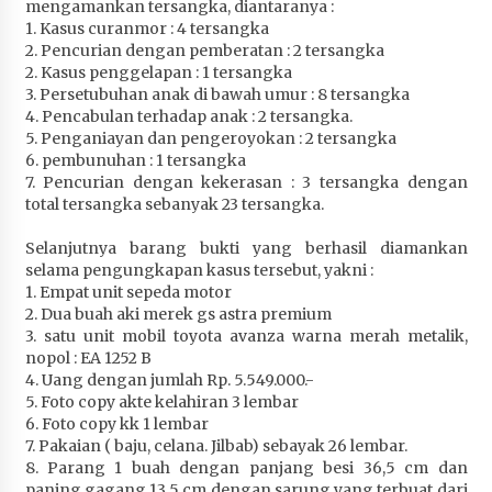
mengamankan tersangka, diantaranya :
Terapkan “Polantas Menyapa”, Satlantas Polres
1. Kasus curanmor : 4 tersangka
Sumbawa Berupaya Wujudkan Pelayanan
2. Pencurian dengan pemberatan : 2 tersangka
Kepolisian yang Profesional
2. Kasus penggelapan : 1 tersangka
1 bulan ago
3. Persetubuhan anak di bawah umur : 8 tersangka
4. Pencabulan terhadap anak : 2 tersangka.
Capaian Program Pemerintah Kabupaten
5. Penganiayan dan pengeroyokan : 2 tersangka
Sumbawa Terus Dirasakan Masyarakat
6. pembunuhan : 1 tersangka
7. Pencurian dengan kekerasan : 3 tersangka dengan
1 bulan ago
total tersangka sebanyak 23 tersangka.
Selanjutnya barang bukti yang berhasil diamankan
selama pengungkapan kasus tersebut, yakni :
1. Empat unit sepeda motor
2. Dua buah aki merek gs astra premium
3. satu unit mobil toyota avanza warna merah metalik,
nopol : EA 1252 B
4. Uang dengan jumlah Rp. 5.549.000.-
5. Foto copy akte kelahiran 3 lembar
6. Foto copy kk 1 lembar
7. Pakaian ( baju, celana. Jilbab) sebayak 26 lembar.
8. Parang 1 buah dengan panjang besi 36,5 cm dan
panjng gagang 13,5 cm dengan sarung yang terbuat dari