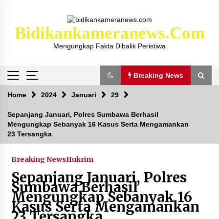
Skip
to
content
Bidikankameranews.com
Mengungkap Fakta Dibalik Peristiwa
Breaking News
Breaking News
Home
2024
Januari
29
Sepanjang Januari, Polres Sumbawa Berhasil
Mengungkap Sebanyak 16 Kasus Serta Mengamankan
Kejaksaan KSB Mulai Lidik Mafia Tanah Desa
23 Tersangka
Sekongkang Bawah
2 tahun ago
Breaking News
Hukrim
Laporan Dugaan Pencabulan di Desa Sepayung
Sepanjang Januari, Polres
Kec. Plampang, Polres Sumbawa Pastikan
Sumbawa Berhasil
Proses Penyelidikan Berjalan Maksimal
Mengungkap Sebanyak 16
4 minggu ago
Kasus Serta Mengamankan
23 Tersangka
Anggota Satlantas Polres Sumbawa, Briptu