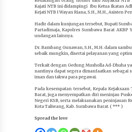
Kedatangan orang nomor satu Adyaksa NTB in
1 bulan ago
Kajati NTB ini didampingi Ibu Ketua Ikatan Ad
Kejati NTB I Wayan Riana, S.H., M.H., Asisten 
Hadir dalam kunjungan tersebut, Bupati Sumbaw
Partadimaja, Kapolres Sumbawa Barat AKBP Yas
undangan lainnya.
Dr. Bambang Gunawan, S.H., M.H. dalam samb
sebaik mungkin, disertai pelayanan yang optim
Terkait dengan Gedung Musholla Ad-Dhuha ya
nantinya dapat segera dimanfaatkan sebagai
iman dan takwa para pegawai.
Pada kesempatan tersebut, Kepala Kejaksaa
Barat, juga menyempatkan diri meninjau Pus
Negeri KSB, serta melaksanakan peninjauan Ruma
Kota Taliwang, Kab. Sumbawa Barat. ( *** )
Spread the love