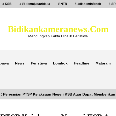
# KSB
# #ksbmajuluarbiasa
# NTB
# #diskominfoksb
# SP
Bidikankameranews.com
Mengungkap Fakta Dibalik Peristiwa
bawa
News
Peristiwa
Lombok
Headline
Mataram
B : Peresmian PTSP Kejaksaan Negeri KSB Agar Dapat Memberikan
Laporan Dugaan Pencabulan di Desa
Sepayung Kec. Plampang, Polres