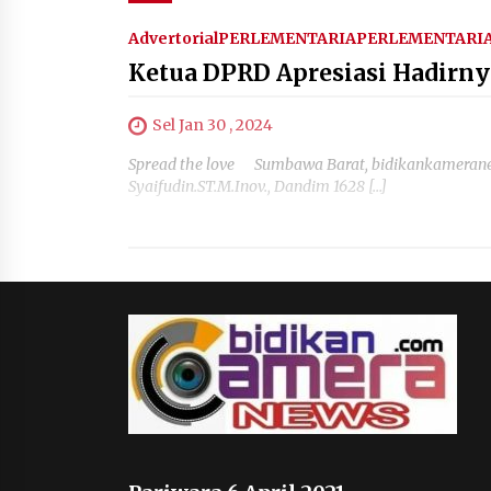
Advertorial
PERLEMENTARIA
PERLEMENTARI
Ketua DPRD Apresiasi Hadirny
Sel Jan 30 , 2024
Spread the love Sumbawa Barat, bidikankamerane
Syaifudin.ST.M.Inov., Dandim 1628 […]