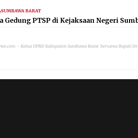
A
SUMBAWA BARAT
a Gedung PTSP di Kejaksaan Negeri Sumb
ws.com – Ketua DPRD Kabupaten Sumbawa Barat bersama Bupati Dr.Ir