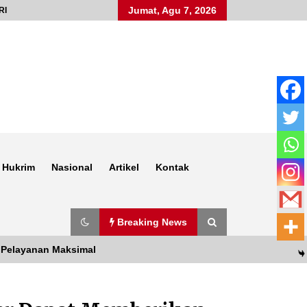
Jumat, Agu 7, 2026
RI
Hukrim
Nasional
Artikel
Kontak
Breaking News
 Pelayanan Maksimal
Anggota Satlantas Polres Sumbawa,
Briptu Juanda, Edukasi Masyarakat