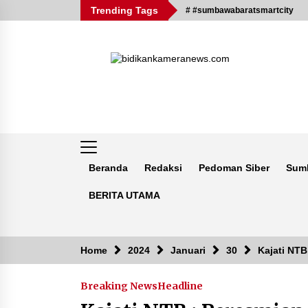
Skip
Trending Tags
# #sumbawabaratsmartcity
to
content
Beranda
Redaksi
Pedoman Siber
Sum
BERITA UTAMA
Breaking News
Home
2024
Januari
30
Kajati NT
Breaking News
Headline
Kejaksaan KSB Mulai Lidik Mafia
Tanah Desa Sekongkang Bawah