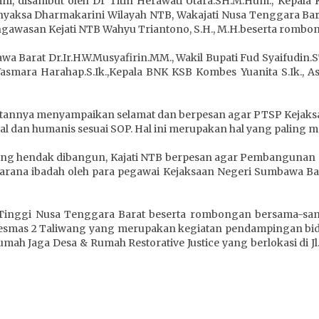
i, disambut oleh Dr Titin Herawati Utara.SH.M.Hum., Kepala
hyaksa Dharmakarini Wilayah NTB, Wakajati Nusa Tenggara Barat D
Pengawasan Kejati NTB Wahyu Triantono, S.H., M.H.beserta rombo
a Barat Dr.Ir.H.W.Musyafirin.MM., Wakil Bupati Fud Syaifudin.S
mara Harahap.S.Ik.,Kepala BNK KSB Kombes Yuanita S.Ik., Asi
utannya menyampaikan selamat dan berpesan agar PTSP Kejaks
al dan humanis sesuai SOP. Hal ini merupakan hal yang paling 
ng hendak dibangun, Kajati NTB berpesan agar Pembangunan da
 sarana ibadah oleh para pegawai Kejaksaan Negeri Sumbawa B
n Tinggi Nusa Tenggara Barat beserta rombongan bersama-s
kesmas 2 Taliwang yang merupakan kegiatan pendampingan bid
h Jaga Desa & Rumah Restorative Justice yang berlokasi di Jl. 