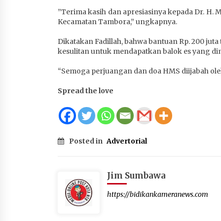
1 bulan ago
”Terima kasih dan apresiasinya kepada Dr. H
Kecamatan Tambora,” ungkapnya.
Dikatakan Fadillah, bahwa bantuan Rp. 200 ju
kesulitan untuk mendapatkan balok es yang di
“Semoga perjuangan dan doa HMS diijabah oleh
Spread the love
Posted in
Advertorial
Jim Sumbawa
https://bidikankameranews.com