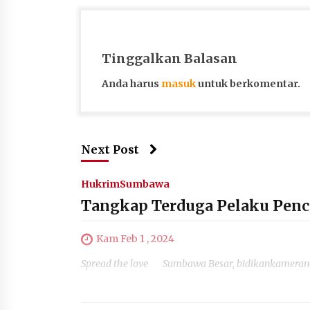
Tinggalkan Balasan
Anda harus
masuk
untuk berkomentar.
Next Post
Hukrim
Sumbawa
Tangkap Terduga Pelaku Pencu
Kam Feb 1 , 2024
Spread the love Sumbawa Besar, bidikankamerane