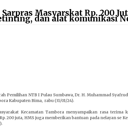
Sumbawa Pastikan Proses
Sarpras Masyarskat Rp. 200 Jut
Penyelidikan Berjalan Maksimal
4 minggu ago
tinting, dan alat komunikasi 
Bupati H. Jarot : Demi Keberlanjutan
Pelayanan, Perumdam Batulanteh
Akan Lakukan Penyesuaian Tarif Air
Minum
4 minggu ago
Wabup Ansori Apresiasi
Rekomendasi dan Pandangan
Fraksi – Fraksi DPRD Sumbawa
4 minggu ago
Dosen UTS Siap Kembangkan
–
Inovasi Lewat Pelatihan PDPP 2026
erah Pemilihan NTB I Pulau Sumbawa, Dr. H. Muhammad Syafru
Bali
ora Kabupaten Bima, rabu (31/01/24).
4 minggu ago
asyarakat Kecamatan Tambora menyampaikan rasa terima kas
n Rp. 200 juta, HMS juga memberikan bantuan pada nelayan se 
).