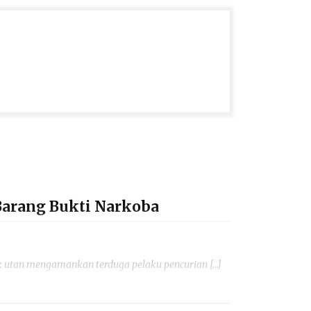
Barang Bukti Narkoba
 utan mengamankan terduga pelaku pencurian […]