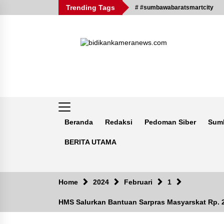
Skip
Trending Tags
# #sumbawabaratsmartcity
to
content
Beranda
Redaksi
Pedoman Siber
Sum
BERITA UTAMA
Breaking News
Home
2024
Februari
1
HMS Salurkan Bantuan Sarpras Masyarskat Rp. 2
Kejaksaan KSB Mulai Lidik Mafia
Tanah Desa Sekongkang Bawah