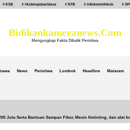
# KSB
# #ksbmajuluarbiasa
# NTB
# #diskominfoksb
# SP
Bidikankameranews.com
Mengungkap Fakta Dibalik Peristiwa
bawa
News
Peristiwa
Lombok
Headline
Mataram
00 Juta Serta Bantuan Sampan Fiber, Mesin Ketinting, dan alat 
Laporan Dugaan Pencabulan di Desa
Sepayung Kec. Plampang, Polres