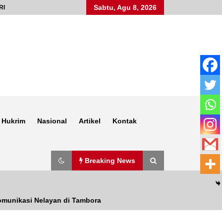
Sabtu, Agu 8, 2026
RI
Hukrim
Nasional
Artikel
Kontak
Breaking News
komunikasi Nelayan di Tambora
Anggota Satlantas Polres Sumbawa,
Briptu Juanda, Edukasi Masyarakat