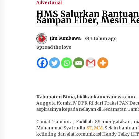
Advertorial
2 tahun ago
HMS Salurkan Bantuan 
Sampan Fiber, Mesin Ke
HUT ke-46 Dekranas di Makassar, di
Hadapan Ny. Selvi Gibran Ketua
Jim Sumbawa
3 tahun ago
Dekranasda Sumbawa Promosikan
Tenun Kre Alang
4 minggu ago
Spread the love
Sekretaris Bapperida, Dwi Rahayu,
ST,. MM,. Pimpin Rakor Aksi
Konvergensi Percepatan Penurunan
Stunting di Sumbawa
4 minggu ago
BAZNAS Kabupaten Sumbawa
Kabupaten Bima, bidikankameranews.com
Salurkan Bantuan Program 100
Anggota Komisi lV DPR RI dari Fraksi PAN Da
Mustahik Per Desa di Desa Teluk
aspirasinya kepada nelayan di Kecamatan Tamb
Santong
4 minggu ago
Camat Tambora, Fadillah SS mengatakan, m
Capaian Program Pemerintah
Muhammad Syafrudin
ST, MM
. Selain bantua
Kabupaten Sumbawa Terus
ketinting dan alat komunikasi Handy Talky (HT
Dirasakan Masyarakat