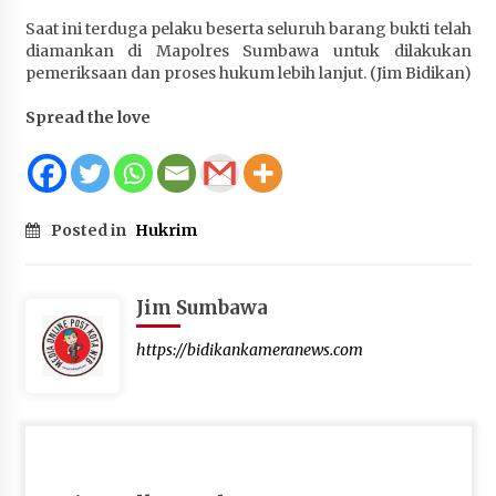
Terapkan “Polantas Menyapa”, Satlantas Polres
Saat ini terduga pelaku beserta seluruh barang bukti telah
Sumbawa Berupaya Wujudkan Pelayanan
diamankan di Mapolres Sumbawa untuk dilakukan
Kepolisian yang Profesional
pemeriksaan dan proses hukum lebih lanjut. (Jim Bidikan)
4 minggu ago
Spread the love
Capaian Program Pemerintah Kabupaten
Sumbawa Terus Dirasakan Masyarakat
1 bulan ago
Posted in
Hukrim
Jim Sumbawa
https://bidikankameranews.com