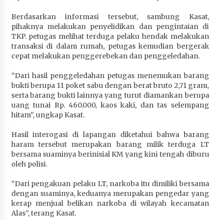
Penurunan Stunting di Sumbawa
Berdasarkan informasi tersebut, sambung Kasat,
4 minggu ago
pihaknya melakukan penyelidikan dan pengintaian di
TKP. petugas melihat terduga pelaku hendak melakukan
Wabup Ansori Apresiasi Rekomendasi dan
transaksi di dalam rumah, petugas kemudian bergerak
Pandangan Fraksi – Fraksi DPRD Sumbawa
cepat melakukan penggerebekan dan penggeledahan.
4 minggu ago
“Dari hasil penggeledahan petugas menemukan barang
Bupati Sumbawa Lepas 487 Atlet dari Berbagai
bukti berupa 11 poket sabu dengan berat bruto 2,71 gram,
Cabor yang Akan Berjuang pada PORPROV XII
serta barang bukti lainnya yang turut diamankan berupa
NTB 2026
uang tunai Rp. 460.000, kaos kaki, dan tas selempang
4 minggu ago
hitam”, ungkap Kasat.
Hasil interogasi di lapangan diketahui bahwa barang
BAZNAS Kabupaten Sumbawa Salurkan Bantuan
haram tersebut merupakan barang milik terduga LT
Program 100 Mustahik Per Desa di Desa Teluk
bersama suaminya berinisial KM yang kini tengah diburu
Santong
oleh polisi.
4 minggu ago
“Dari pengakuan pelaku LT, narkoba itu dimiliki bersama
Dosen UTS Siap Kembangkan Inovasi Lewat
dengan suaminya, keduanya merupakan pengedar yang
Pelatihan PDPP 2026 Bali
kerap menjual belikan narkoba di wilayah kecamatan
4 minggu ago
Alas”, terang Kasat.