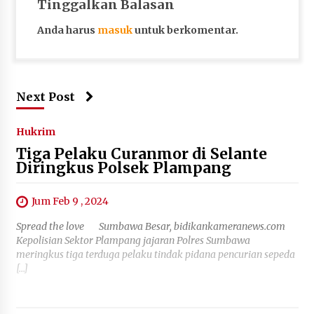
Tinggalkan Balasan
Anda harus
masuk
untuk berkomentar.
Next Post
Hukrim
Tiga Pelaku Curanmor di Selante
Diringkus Polsek Plampang
Jum Feb 9 , 2024
Spread the love Sumbawa Besar, bidikankameranews.com
Kepolisian Sektor Plampang jajaran Polres Sumbawa
meringkus tiga terduga pelaku tindak pidana pencurian sepeda
[…]