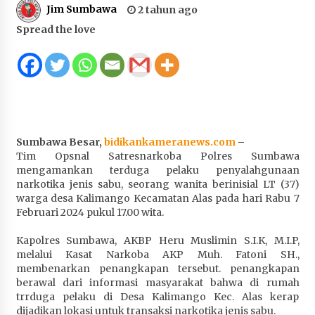
Jim Sumbawa
2 tahun ago
Juanda, Edukasi Masyarakat dalam Mengurus
Administrasi Kendaraan Berupa SIM
Spread the love
4 minggu ago
HUT ke-46 Dekranas di Makassar, di Hadapan
Ny. Selvi Gibran Ketua Dekranasda Sumbawa
Promosikan Tenun Kre Alang
4 minggu ago
Sumbawa Besar,
bidikankameranews.com
–
Bupati H. Jarot : Demi Keberlanjutan Pelayanan,
Tim Opsnal Satresnarkoba Polres Sumbawa
Perumdam Batulanteh Akan Lakukan
mengamankan terduga pelaku penyalahgunaan
Penyesuaian Tarif Air Minum
narkotika jenis sabu, seorang wanita berinisial LT (37)
4 minggu ago
warga desa Kalimango Kecamatan Alas pada hari Rabu 7
Februari 2024 pukul 17.00 wita.
Prestasi Nasional, Polwan Polres Sumbawa
Bripda Vanesa Aprilia Renyaan, Sabet Juara II
Kapolres Sumbawa, AKBP Heru Muslimin S.I.K, M.I.P,
Taekwondo Kapolri Cup ke-7
melalui Kasat Narkoba AKP Muh. Fatoni SH.,
membenarkan penangkapan tersebut. penangkapan
4 minggu ago
berawal dari informasi masyarakat bahwa di rumah
trrduga pelaku di Desa Kalimango Kec. Alas kerap
Sekretaris Bapperida, Dwi Rahayu, ST,. MM,.
dijadikan lokasi untuk transaksi narkotika jenis sabu.
Pimpin Rakor Aksi Konvergensi Percepatan