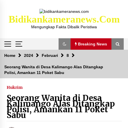
Skip
to
content
Bidikankameranews.com
Mengungkap Fakta Dibalik Peristiwa
Breaking News
Breaking News
Home
2024
Februari
8
Seorang Wanita di Desa Kalimango Alas Ditangkap
Polisi, Amankan 11 Poket Sabu
Kejaksaan KSB Mulai Lidik Mafia Tanah Desa
Sekongkang Bawah
2 tahun ago
Hukrim
Seorang Wanita di Desa
Laporan Dugaan Pencabulan di Desa Sepayung
Kalimango Alas Ditangkap
Kec. Plampang, Polres Sumbawa Pastikan
Polisi, Amankan 11 Poket
Proses Penyelidikan Berjalan Maksimal
Sabu
4 minggu ago
Anggota Satlantas Polres Sumbawa, Briptu