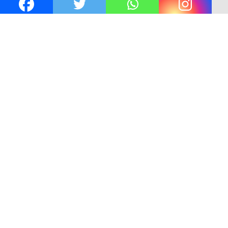
 Ny. Selvi Gibran
Kejaksaan KSB Mulai Lidik Mafia T
nun Kre Alang