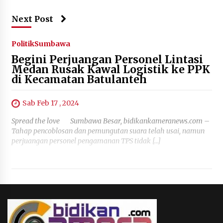
Next Post
Politik
Sumbawa
Begini Perjuangan Personel Lintasi
Medan Rusak Kawal Logistik ke PPK
di Kecamatan Batulanteh
Sab Feb 17 , 2024
Spread the love Sumbawa Besar, bidikankameranews.com –
Tahap pencoblosan dan pemungutan suara telah usai, namun
perjuangan personel pengamanan TPS tidak […]