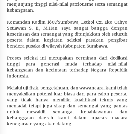
menjunjung tinggi nilai-nilai patriotisme serta semangat
Penurunan Stunting di Sumbawa
kebangsaan.
4 minggu ago
Komandan Kodim 1607/Sumbawa, Letkol Czi Eko Cahyo
Wabup Ansori Apresiasi Rekomendasi dan
Setiawan S. E., M.Han. saya sangat bangga dengan
Pandangan Fraksi – Fraksi DPRD Sumbawa
keseriusan dan semangat yang ditunjukkan oleh seluruh
4 minggu ago
peserta dalam kegiatan seleksi pasukan pengibar
bendera pusaka di wilayah Kabupaten Sumbawa.
Bupati Sumbawa Lepas 487 Atlet dari Berbagai
Cabor yang Akan Berjuang pada PORPROV XII
Proses seleksi ini merupakan cerminan dari dedikasi
NTB 2026
tinggi para generasi muda terhadap nilai-nilai
4 minggu ago
kebangsaan dan kecintaan terhadap Negara Republik
Indonesia.
BAZNAS Kabupaten Sumbawa Salurkan Bantuan
Melalui uji fisik, pengetahuan, dan wawancara, kami telah
Program 100 Mustahik Per Desa di Desa Teluk
menyaksikan potensi luar biasa dari para calon peserta,
Santong
yang tidak hanya memiliki kualifikasi teknis yang
4 minggu ago
memadai, tetapi juga sikap dan semangat yang pantas
untuk mewakili semangat kepahlawanan dan
Dosen UTS Siap Kembangkan Inovasi Lewat
kebanggaan daerah kami dalam upacara-upacara
Pelatihan PDPP 2026 Bali
kenegaraan yang akan datang.
4 minggu ago