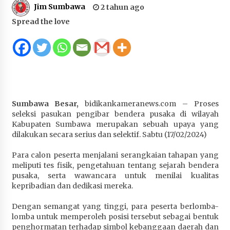
Jim Sumbawa
2 tahun ago
Juanda, Edukasi Masyarakat dalam Mengurus
Administrasi Kendaraan Berupa SIM
Spread the love
4 minggu ago
HUT ke-46 Dekranas di Makassar, di Hadapan
Ny. Selvi Gibran Ketua Dekranasda Sumbawa
Promosikan Tenun Kre Alang
4 minggu ago
Sumbawa Besar,
bidikankameranews.com – Proses
Bupati H. Jarot : Demi Keberlanjutan Pelayanan,
seleksi pasukan pengibar bendera pusaka di wilayah
Perumdam Batulanteh Akan Lakukan
Kabupaten Sumbawa merupakan sebuah upaya yang
Penyesuaian Tarif Air Minum
dilakukan secara serius dan selektif. Sabtu (17/02/2024)
4 minggu ago
Para calon peserta menjalani serangkaian tahapan yang
Prestasi Nasional, Polwan Polres Sumbawa
meliputi tes fisik, pengetahuan tentang sejarah bendera
Bripda Vanesa Aprilia Renyaan, Sabet Juara II
pusaka, serta wawancara untuk menilai kualitas
Taekwondo Kapolri Cup ke-7
kepribadian dan dedikasi mereka.
4 minggu ago
Dengan semangat yang tinggi, para peserta berlomba-
lomba untuk memperoleh posisi tersebut sebagai bentuk
Sekretaris Bapperida, Dwi Rahayu, ST,. MM,.
penghormatan terhadap simbol kebanggaan daerah dan
Pimpin Rakor Aksi Konvergensi Percepatan