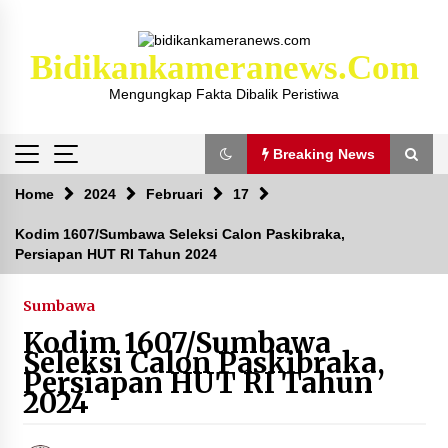
Skip
to
content
Bidikankameranews.com
Mengungkap Fakta Dibalik Peristiwa
Breaking News
Breaking News
Home
2024
Februari
17
Kodim 1607/Sumbawa Seleksi Calon Paskibraka,
Persiapan HUT RI Tahun 2024
Kejaksaan KSB Mulai Lidik Mafia Tanah Desa
Sekongkang Bawah
2 tahun ago
Sumbawa
Kodim 1607/Sumbawa
Laporan Dugaan Pencabulan di Desa Sepayung
Seleksi Calon Paskibraka,
Kec. Plampang, Polres Sumbawa Pastikan
Persiapan HUT RI Tahun
Proses Penyelidikan Berjalan Maksimal
2024
4 minggu ago
Anggota Satlantas Polres Sumbawa, Briptu