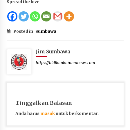
Spread the love
Terapkan “Polantas Menyapa”, Satlantas Polres
Sumbawa Berupaya Wujudkan Pelayanan
Kepolisian yang Profesional
4 minggu ago
Posted in
Sumbawa
Capaian Program Pemerintah Kabupaten
Sumbawa Terus Dirasakan Masyarakat
4 minggu ago
Jim Sumbawa
https://bidikankameranews.com
Tinggalkan Balasan
Anda harus
masuk
untuk berkomentar.