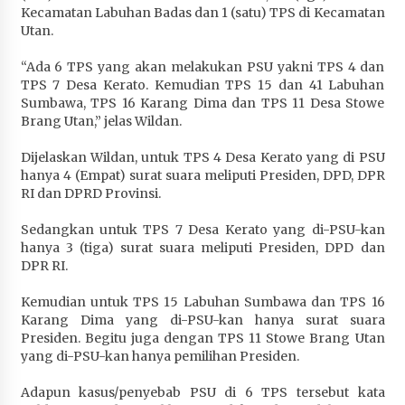
Kecamatan Labuhan Badas dan 1 (satu) TPS di Kecamatan
Penurunan Stunting di Sumbawa
Utan.
1 bulan ago
“Ada 6 TPS yang akan melakukan PSU yakni TPS 4 dan
Wabup Ansori Apresiasi Rekomendasi dan
TPS 7 Desa Kerato. Kemudian TPS 15 dan 41 Labuhan
Pandangan Fraksi – Fraksi DPRD Sumbawa
Sumbawa, TPS 16 Karang Dima dan TPS 11 Desa Stowe
1 bulan ago
Brang Utan,” jelas Wildan.
Bupati Sumbawa Lepas 487 Atlet dari Berbagai
Dijelaskan Wildan, untuk TPS 4 Desa Kerato yang di PSU
Cabor yang Akan Berjuang pada PORPROV XII
hanya 4 (Empat) surat suara meliputi Presiden, DPD, DPR
NTB 2026
RI dan DPRD Provinsi.
1 bulan ago
Sedangkan untuk TPS 7 Desa Kerato yang di-PSU-kan
hanya 3 (tiga) surat suara meliputi Presiden, DPD dan
BAZNAS Kabupaten Sumbawa Salurkan Bantuan
DPR RI.
Program 100 Mustahik Per Desa di Desa Teluk
Santong
Kemudian untuk TPS 15 Labuhan Sumbawa dan TPS 16
1 bulan ago
Karang Dima yang di-PSU-kan hanya surat suara
Presiden. Begitu juga dengan TPS 11 Stowe Brang Utan
Dosen UTS Siap Kembangkan Inovasi Lewat
yang di-PSU-kan hanya pemilihan Presiden.
Pelatihan PDPP 2026 Bali
1 bulan ago
Adapun kasus/penyebab PSU di 6 TPS tersebut kata