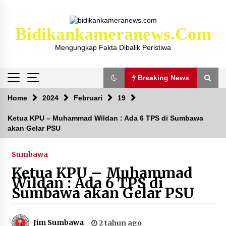
Skip
to
content
Bidikankameranews.com
Mengungkap Fakta Dibalik Peristiwa
Breaking News
Breaking News
Home
2024
Februari
19
Ketua KPU – Muhammad Wildan : Ada 6 TPS di Sumbawa
akan Gelar PSU
Kejaksaan KSB Mulai Lidik Mafia Tanah Desa
Sekongkang Bawah
2 tahun ago
Sumbawa
Ketua KPU – Muhammad
Laporan Dugaan Pencabulan di Desa Sepayung
Wildan : Ada 6 TPS di
Kec. Plampang, Polres Sumbawa Pastikan
Sumbawa akan Gelar PSU
Proses Penyelidikan Berjalan Maksimal
1 bulan ago
Jim Sumbawa
2 tahun ago
Anggota Satlantas Polres Sumbawa, Briptu