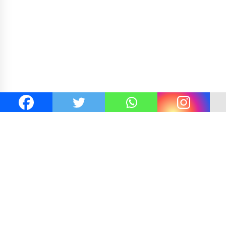
Ny. Selvi Gibran
Kejaksaan KSB Mulai Lidik Mafia Ta
un Kre Alang