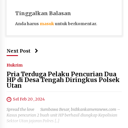
Tinggalkan Balasan
Anda harus
masuk
untuk berkomentar.
Next Post
Hukrim
Pria Terduga Pelaku Pencurian Dua
HP di Desa Tengah Diringkus Polsek
Utan
Sel Feb 20 , 2024
Spread the love Sumbawa Besar, bidikankameranews.com –
Kasus pencurian 2 buah unit HP berhasil diungkap Kepolisian
Sektor Utan jajaran Polres […]