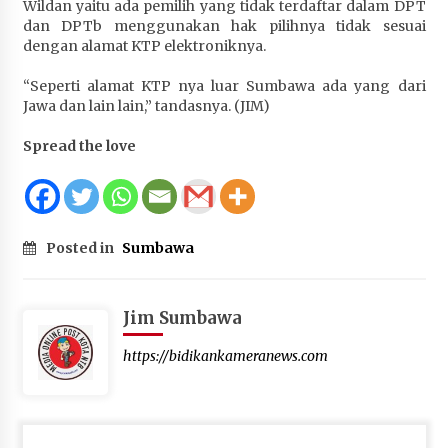
Wildan yaitu ada pemilih yang tidak terdaftar dalam DPT
Terapkan “Polantas Menyapa”, Satlantas Polres
dan DPTb menggunakan hak pilihnya tidak sesuai
Sumbawa Berupaya Wujudkan Pelayanan
dengan alamat KTP elektroniknya.
Kepolisian yang Profesional
1 bulan ago
“Seperti alamat KTP nya luar Sumbawa ada yang dari
Jawa dan lain lain,” tandasnya. (JIM)
Capaian Program Pemerintah Kabupaten
Sumbawa Terus Dirasakan Masyarakat
Spread the love
1 bulan ago
Posted in
Sumbawa
Jim Sumbawa
https://bidikankameranews.com