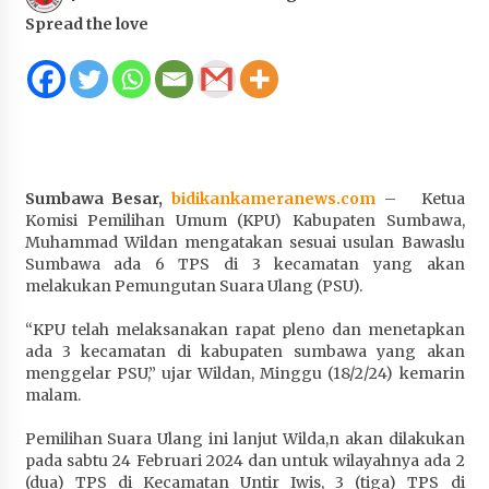
Juanda, Edukasi Masyarakat dalam Mengurus
Spread the love
Administrasi Kendaraan Berupa SIM
1 bulan ago
HUT ke-46 Dekranas di Makassar, di Hadapan
Ny. Selvi Gibran Ketua Dekranasda Sumbawa
Promosikan Tenun Kre Alang
1 bulan ago
Sumbawa Besar,
bidikankameranews.com
– Ketua
Komisi Pemilihan Umum (KPU) Kabupaten Sumbawa,
Bupati H. Jarot : Demi Keberlanjutan Pelayanan,
Muhammad Wildan mengatakan sesuai usulan Bawaslu
Perumdam Batulanteh Akan Lakukan
Sumbawa ada 6 TPS di 3 kecamatan yang akan
Penyesuaian Tarif Air Minum
melakukan Pemungutan Suara Ulang (PSU).
1 bulan ago
“KPU telah melaksanakan rapat pleno dan menetapkan
Prestasi Nasional, Polwan Polres Sumbawa
ada 3 kecamatan di kabupaten sumbawa yang akan
Bripda Vanesa Aprilia Renyaan, Sabet Juara II
menggelar PSU,” ujar Wildan, Minggu (18/2/24) kemarin
Taekwondo Kapolri Cup ke-7
malam.
1 bulan ago
Pemilihan Suara Ulang ini lanjut Wilda,n akan dilakukan
pada sabtu 24 Februari 2024 dan untuk wilayahnya ada 2
Sekretaris Bapperida, Dwi Rahayu, ST,. MM,.
(dua) TPS di Kecamatan Untir Iwis, 3 (tiga) TPS di
Pimpin Rakor Aksi Konvergensi Percepatan