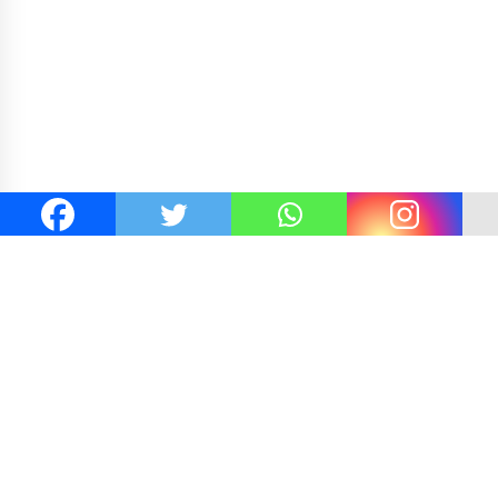
Kejaksaan KSB Mulai Lidik Mafia Tanah Desa Sekongka