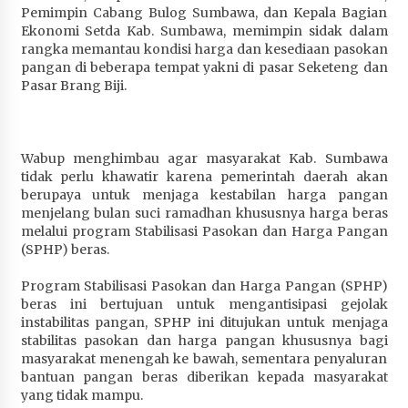
Pemimpin Cabang Bulog Sumbawa, dan Kepala Bagian
Penurunan Stunting di Sumbawa
Ekonomi Setda Kab. Sumbawa, memimpin sidak dalam
4 minggu ago
rangka memantau kondisi harga dan kesediaan pasokan
pangan di beberapa tempat yakni di pasar Seketeng dan
Wabup Ansori Apresiasi Rekomendasi dan
Pasar Brang Biji.
Pandangan Fraksi – Fraksi DPRD Sumbawa
4 minggu ago
Bupati Sumbawa Lepas 487 Atlet dari Berbagai
Wabup menghimbau agar masyarakat Kab. Sumbawa
Cabor yang Akan Berjuang pada PORPROV XII
tidak perlu khawatir karena pemerintah daerah akan
NTB 2026
berupaya untuk menjaga kestabilan harga pangan
4 minggu ago
menjelang bulan suci ramadhan khususnya harga beras
melalui program Stabilisasi Pasokan dan Harga Pangan
(SPHP) beras.
BAZNAS Kabupaten Sumbawa Salurkan Bantuan
Program 100 Mustahik Per Desa di Desa Teluk
Program Stabilisasi Pasokan dan Harga Pangan (SPHP)
Santong
beras ini bertujuan untuk mengantisipasi gejolak
4 minggu ago
instabilitas pangan, SPHP ini ditujukan untuk menjaga
stabilitas pasokan dan harga pangan khususnya bagi
Dosen UTS Siap Kembangkan Inovasi Lewat
masyarakat menengah ke bawah, sementara penyaluran
Pelatihan PDPP 2026 Bali
bantuan pangan beras diberikan kepada masyarakat
4 minggu ago
yang tidak mampu.