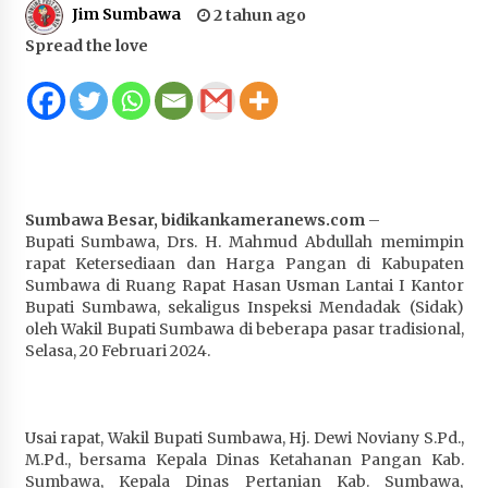
Jim Sumbawa
2 tahun ago
Juanda, Edukasi Masyarakat dalam Mengurus
Administrasi Kendaraan Berupa SIM
Spread the love
4 minggu ago
HUT ke-46 Dekranas di Makassar, di Hadapan
Ny. Selvi Gibran Ketua Dekranasda Sumbawa
Promosikan Tenun Kre Alang
4 minggu ago
Sumbawa Besar, bidikankameranews.com
–
Bupati H. Jarot : Demi Keberlanjutan Pelayanan,
Bupati Sumbawa, Drs. H. Mahmud Abdullah memimpin
Perumdam Batulanteh Akan Lakukan
rapat Ketersediaan dan Harga Pangan di Kabupaten
Penyesuaian Tarif Air Minum
Sumbawa di Ruang Rapat Hasan Usman Lantai I Kantor
4 minggu ago
Bupati Sumbawa, sekaligus Inspeksi Mendadak (Sidak)
oleh Wakil Bupati Sumbawa di beberapa pasar tradisional,
Prestasi Nasional, Polwan Polres Sumbawa
Selasa, 20 Februari 2024.
Bripda Vanesa Aprilia Renyaan, Sabet Juara II
Taekwondo Kapolri Cup ke-7
4 minggu ago
Usai rapat, Wakil Bupati Sumbawa, Hj. Dewi Noviany S.Pd.,
M.Pd., bersama Kepala Dinas Ketahanan Pangan Kab.
Sekretaris Bapperida, Dwi Rahayu, ST,. MM,.
Sumbawa, Kepala Dinas Pertanian Kab. Sumbawa,
Pimpin Rakor Aksi Konvergensi Percepatan