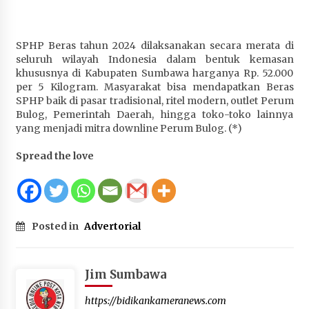
Terapkan “Polantas Menyapa”, Satlantas Polres
Sumbawa Berupaya Wujudkan Pelayanan
Kepolisian yang Profesional
SPHP Beras tahun 2024 dilaksanakan secara merata di
4 minggu ago
seluruh wilayah Indonesia dalam bentuk kemasan
khususnya di Kabupaten Sumbawa harganya Rp. 52.000
Capaian Program Pemerintah Kabupaten
per 5 Kilogram. Masyarakat bisa mendapatkan Beras
Sumbawa Terus Dirasakan Masyarakat
SPHP baik di pasar tradisional, ritel modern, outlet Perum
Bulog, Pemerintah Daerah, hingga toko-toko lainnya
4 minggu ago
yang menjadi mitra downline Perum Bulog. (*)
Spread the love
Posted in
Advertorial
Jim Sumbawa
https://bidikankameranews.com