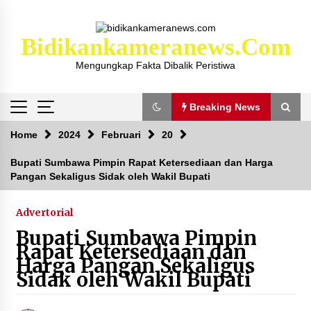
Skip
to
content
Bidikankameranews.com
Mengungkap Fakta Dibalik Peristiwa
Breaking News
Breaking News
Home
2024
Februari
20
Bupati Sumbawa Pimpin Rapat Ketersediaan dan Harga
Pangan Sekaligus Sidak oleh Wakil Bupati
Kejaksaan KSB Mulai Lidik Mafia Tanah Desa
Sekongkang Bawah
2 tahun ago
Advertorial
Bupati Sumbawa Pimpin
Laporan Dugaan Pencabulan di Desa Sepayung
Rapat Ketersediaan dan
Kec. Plampang, Polres Sumbawa Pastikan
Harga Pangan Sekaligus
Proses Penyelidikan Berjalan Maksimal
Sidak oleh Wakil Bupati
4 minggu ago
Anggota Satlantas Polres Sumbawa, Briptu