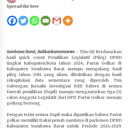
Juanda, Edukasi Masyarakat dalam Mengurus
Spread the love
Administrasi Kendaraan Berupa SIM
1 bulan ago
HUT ke-46 Dekranas di Makassar, di Hadapan
Ny. Selvi Gibran Ketua Dekranasda Sumbawa
Promosikan Tenun Kre Alang
1 bulan ago
Sumbawa Barat, Bidikankameranews
– Tim GJI Berdasarkan
hasil quick count Pemilihan Legislatif (Pileg) DPRD
Bupati H. Jarot : Demi Keberlanjutan Pelayanan,
tingkat Kabupaten/Kota tahun 2024, Partai Golkar di
Perumdam Batulanteh Akan Lakukan
Kabupaten Sumbawa Barat mampu mengulang hasil
Penyesuaian Tarif Air Minum
pileg tahun 2014 yang silam, dibuktikan dengan hasil
1 bulan ago
rekapitulasi data sementara yang diperoleh Tim
Gabungan Jurnalis Investigasi (GJI) bahwa di semua
Prestasi Nasional, Polwan Polres Sumbawa
Daerah pemilihan (Dapil) mampu mengantarkan tiga (3)
Bripda Vanesa Aprilia Renyaan, Sabet Juara II
calon Anggota Legislatif dari DPD Partai Golkar menuju
Taekwondo Kapolri Cup ke-7
gedung bertong.
1 bulan ago
Dengan terisi semua Dapil maka dipastikan bahwa Partai
golkar memiliki fraksi penuh nantinya di parlemen DPRD
Sekretaris Bapperida, Dwi Rahayu, ST,. MM,.
Kabupaten Sumbawa Barat untuk Periode 2024-2029.
Pimpin Rakor Aksi Konvergensi Percepatan