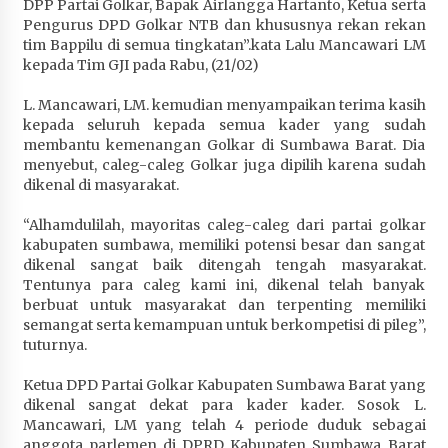
DPP Partai Golkar, Bapak Airlangga Hartanto, Ketua serta
Terapkan “Polantas Menyapa”, Satlantas Polres
Pengurus DPD Golkar NTB dan khususnya rekan rekan
Sumbawa Berupaya Wujudkan Pelayanan
tim Bappilu di semua tingkatan”.kata Lalu Mancawari LM
Kepolisian yang Profesional
kepada Tim GJI pada Rabu, (21/02)
1 bulan ago
L. Mancawari, LM. kemudian menyampaikan terima kasih
kepada seluruh kepada semua kader yang sudah
Capaian Program Pemerintah Kabupaten
membantu kemenangan Golkar di Sumbawa Barat. Dia
Sumbawa Terus Dirasakan Masyarakat
menyebut, caleg-caleg Golkar juga dipilih karena sudah
1 bulan ago
dikenal di masyarakat.
“Alhamdulilah, mayoritas caleg-caleg dari partai golkar
kabupaten sumbawa, memiliki potensi besar dan sangat
dikenal sangat baik ditengah tengah masyarakat.
Tentunya para caleg kami ini, dikenal telah banyak
berbuat untuk masyarakat dan terpenting memiliki
semangat serta kemampuan untuk berkompetisi di pileg”,
tuturnya.
Ketua DPD Partai Golkar Kabupaten Sumbawa Barat yang
dikenal sangat dekat para kader kader. Sosok L.
Mancawari, LM yang telah 4 periode duduk sebagai
anggota parlemen di DPRD Kabupaten Sumbawa Barat