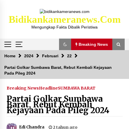
Skip
to
content
Bidikankameranews.com
Mengungkap Fakta Dibalik Peristiwa
Breaking News
Breaking News
Home
2024
Februari
22
Partai Golkar Sumbawa Barat, Rebut Kembali Kejayaan
Pada Pileg 2024
Kejaksaan KSB Mulai Lidik Mafia Tanah Desa
Sekongkang Bawah
2 tahun ago
Breaking News
Headline
SUMBAWA BARAT
Partai Golkar Sumbawa
Laporan Dugaan Pencabulan di Desa Sepayung
Barat, Rebut Kembali
Kec. Plampang, Polres Sumbawa Pastikan
Kejayaan Pada Pileg 2024
Proses Penyelidikan Berjalan Maksimal
4 minggu ago
Edi Chandra
2 tahun ago
Anggota Satlantas Polres Sumbawa, Briptu