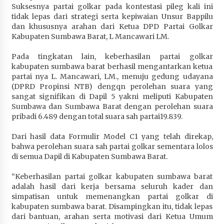
Suksesnya partai golkar pada kontestasi pileg kali ini
Penurunan Stunting di Sumbawa
tidak lepas dari strategi serta kepiwaian Unsur Bappilu
1 bulan ago
dan khususnya arahan dari Ketua DPD Partai Golkar
Kabupaten Sumbawa Barat, L Mancawari LM.
Wabup Ansori Apresiasi Rekomendasi dan
Pandangan Fraksi – Fraksi DPRD Sumbawa
Pada tingkatan lain, keberhasilan partai golkar
1 bulan ago
kabupaten sumbawa barat berhasil mengantarkan ketua
partai nya L. Mancawari, LM., menuju gedung udayana
Bupati Sumbawa Lepas 487 Atlet dari Berbagai
(DPRD Propinsi NTB) dengqn perolehan suara yang
Cabor yang Akan Berjuang pada PORPROV XII
sangat signifikan di Dapil 5 yakni meliputi Kabupaten
NTB 2026
Sumbawa dan Sumbawa Barat dengan perolehan suara
pribadi 6.489 dengan total suara sah partai19.839.
1 bulan ago
Dari hasil data Formulir Model C1 yang telah direkap,
BAZNAS Kabupaten Sumbawa Salurkan Bantuan
bahwa perolehan suara sah partai golkar sementara lolos
Program 100 Mustahik Per Desa di Desa Teluk
di semua Dapil di Kabupaten Sumbawa Barat.
Santong
1 bulan ago
“Keberhasilan partai golkar kabupaten sumbawa barat
adalah hasil dari kerja bersama seluruh kader dan
Dosen UTS Siap Kembangkan Inovasi Lewat
simpatisan untuk memenangkan partai golkar di
Pelatihan PDPP 2026 Bali
kabupaten sumbawa barat. Disampingkan itu, tidak lepas
1 bulan ago
dari bantuan, arahan serta motivasi dari Ketua Umum