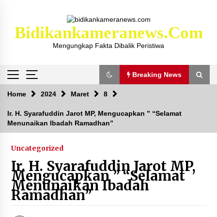
Skip
to
content
Bidikankameranews.com
Mengungkap Fakta Dibalik Peristiwa
Breaking News
Breaking News
Home
2024
Maret
8
Ir. H. Syarafuddin Jarot MP, Mengucapkan ” “Selamat
Menunaikan Ibadah Ramadhan”
Kejaksaan KSB Mulai Lidik Mafia Tanah Desa
Sekongkang Bawah
2 tahun ago
Uncategorized
Ir. H. Syarafuddin Jarot MP,
Laporan Dugaan Pencabulan di Desa Sepayung
Mengucapkan ” “Selamat
Kec. Plampang, Polres Sumbawa Pastikan
Menunaikan Ibadah
Proses Penyelidikan Berjalan Maksimal
Ramadhan”
4 minggu ago
Anggota Satlantas Polres Sumbawa, Briptu