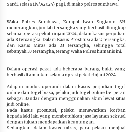
Sardi, selasa (19/3/2024) pagi, di mako polres sumbawa.
Penurunan Stunting di Sumbawa
4 minggu ago
Waka Polres Sumbawa, Kompol Iwan Sugianto SH
Wabup Ansori Apresiasi Rekomendasi dan
menerangkan, jumlah tersangka yang berhasil diungkap
Pandangan Fraksi – Fraksi DPRD Sumbawa
selama operasi pekat rinjani 2024, dalam kasus perjudian
4 minggu ago
ada 8 tersangka. Dalam Kasus Prostitusi ada 2 tersangka,
dan Kasus Miras ada 23 tersangka, sehingga total
Bupati Sumbawa Lepas 487 Atlet dari Berbagai
sebanyak 33 tersangka, terang Waka Polres humanis ini.
Cabor yang Akan Berjuang pada PORPROV XII
NTB 2026
4 minggu ago
Dalam operasi pekat ada beberapa barang bukti yang
berhasil di amankan selama oprasi pekat rinjani 2024.
BAZNAS Kabupaten Sumbawa Salurkan Bantuan
Adapun modus operandi dalam kasus perjudian togel
Program 100 Mustahik Per Desa di Desa Teluk
online dan togel biasa, pelaku judi togel online berperan
Santong
sebagai Bandar dengan menggunakan akun lewat situs
4 minggu ago
judi online.
Pada kasus prostitusi, pelaku menawarkan korban
Dosen UTS Siap Kembangkan Inovasi Lewat
kepada laki laki yang membutuhkan jasa layanan seksual
Pelatihan PDPP 2026 Bali
dengan tujuan mendapatkan keuntungan.
4 minggu ago
Sedangkan dalam kasus miras, para pelaku menjual