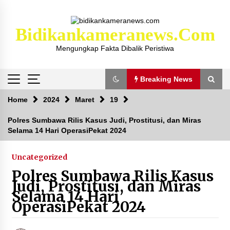
Skip
to
content
Bidikankameranews.com
Mengungkap Fakta Dibalik Peristiwa
Breaking News
Breaking News
Home
2024
Maret
19
Polres Sumbawa Rilis Kasus Judi, Prostitusi, dan Miras
Selama 14 Hari OperasiPekat 2024
Kejaksaan KSB Mulai Lidik Mafia Tanah Desa
Sekongkang Bawah
2 tahun ago
Uncategorized
Polres Sumbawa Rilis Kasus
Laporan Dugaan Pencabulan di Desa Sepayung
Judi, Prostitusi, dan Miras
Kec. Plampang, Polres Sumbawa Pastikan
Selama 14 Hari
Proses Penyelidikan Berjalan Maksimal
OperasiPekat 2024
4 minggu ago
Anggota Satlantas Polres Sumbawa, Briptu