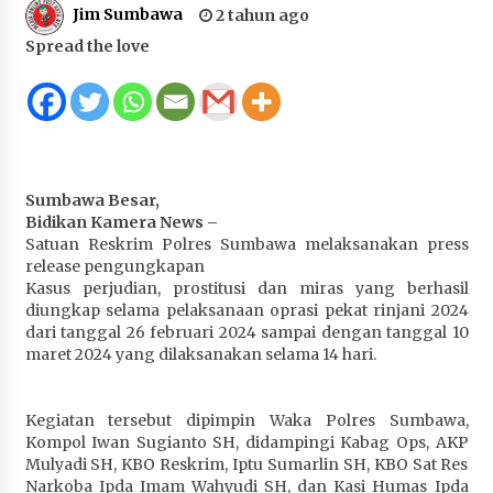
Jim Sumbawa
2 tahun ago
Juanda, Edukasi Masyarakat dalam Mengurus
Administrasi Kendaraan Berupa SIM
Spread the love
4 minggu ago
HUT ke-46 Dekranas di Makassar, di Hadapan
Ny. Selvi Gibran Ketua Dekranasda Sumbawa
Promosikan Tenun Kre Alang
4 minggu ago
Sumbawa Besar,
Bidikan Kamera News –
Bupati H. Jarot : Demi Keberlanjutan Pelayanan,
Satuan Reskrim Polres Sumbawa melaksanakan press
Perumdam Batulanteh Akan Lakukan
release pengungkapan
Penyesuaian Tarif Air Minum
Kasus perjudian, prostitusi dan miras yang berhasil
4 minggu ago
diungkap selama pelaksanaan oprasi pekat rinjani 2024
dari tanggal 26 februari 2024 sampai dengan tanggal 10
Prestasi Nasional, Polwan Polres Sumbawa
maret 2024 yang dilaksanakan selama 14 hari.
Bripda Vanesa Aprilia Renyaan, Sabet Juara II
Taekwondo Kapolri Cup ke-7
Kegiatan tersebut dipimpin Waka Polres Sumbawa,
4 minggu ago
Kompol Iwan Sugianto SH, didampingi Kabag Ops, AKP
Mulyadi SH, KBO Reskrim, Iptu Sumarlin SH, KBO Sat Res
Sekretaris Bapperida, Dwi Rahayu, ST,. MM,.
Narkoba Ipda Imam Wahyudi SH, dan Kasi Humas Ipda
Pimpin Rakor Aksi Konvergensi Percepatan