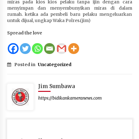
miras pada kios kios pelaku tanpa ijin dengan cara
Terapkan “Polantas Menyapa”, Satlantas Polres
menyimpan dan menyembunyikan miras di dalam
Sumbawa Berupaya Wujudkan Pelayanan
rumah. ketika ada pembeli baru pelaku mengeluarkan
Kepolisian yang Profesional
untuk dijual, ungkap Waka Polres.(jim)
4 minggu ago
Spread the love
Capaian Program Pemerintah Kabupaten
Sumbawa Terus Dirasakan Masyarakat
1 bulan ago
Posted in
Uncategorized
Jim Sumbawa
https://bidikankameranews.com