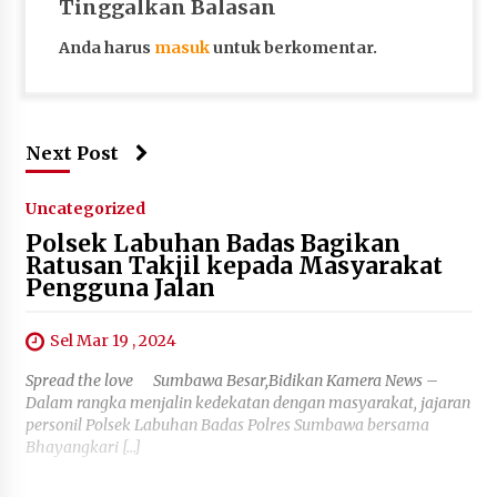
Tinggalkan Balasan
Anda harus
masuk
untuk berkomentar.
Next Post
Uncategorized
Polsek Labuhan Badas Bagikan
Ratusan Takjil kepada Masyarakat
Pengguna Jalan
Sel Mar 19 , 2024
Spread the love Sumbawa Besar,Bidikan Kamera News –
Dalam rangka menjalin kedekatan dengan masyarakat, jajaran
personil Polsek Labuhan Badas Polres Sumbawa bersama
Bhayangkari […]