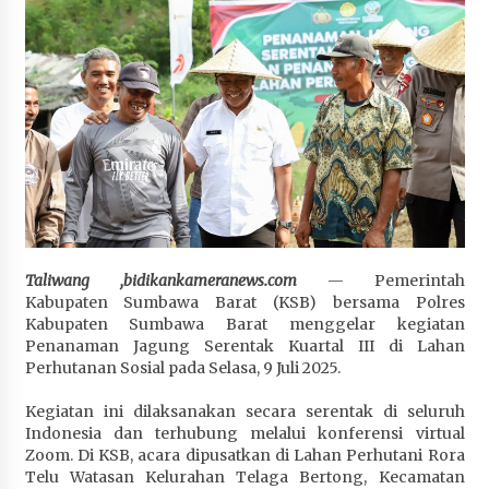
Terapkan “Polantas Menyapa”, Satlantas Polres
Sumbawa Berupaya Wujudkan Pelayanan
Kepolisian yang Profesional
4 minggu ago
Capaian Program Pemerintah Kabupaten
Sumbawa Terus Dirasakan Masyarakat
4 minggu ago
Taliwang ,bidikankameranews.com
— Pemerintah
Kabupaten Sumbawa Barat (KSB) bersama Polres
Kabupaten Sumbawa Barat menggelar kegiatan
Penanaman Jagung Serentak Kuartal III di Lahan
Perhutanan Sosial pada Selasa, 9 Juli 2025.
Kegiatan ini dilaksanakan secara serentak di seluruh
Indonesia dan terhubung melalui konferensi virtual
Zoom. Di KSB, acara dipusatkan di Lahan Perhutani Rora
Telu Watasan Kelurahan Telaga Bertong, Kecamatan