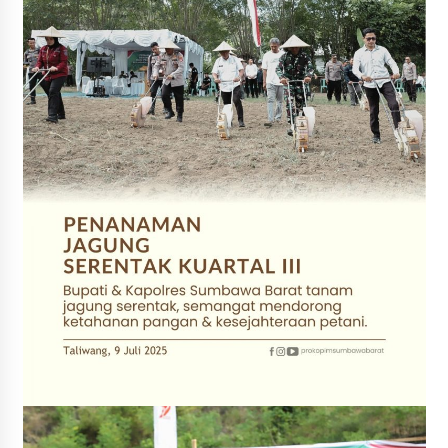
Penurunan Stunting di Sumbawa
4 minggu ago
Wabup Ansori Apresiasi Rekomendasi dan
Pandangan Fraksi – Fraksi DPRD Sumbawa
4 minggu ago
Bupati Sumbawa Lepas 487 Atlet dari Berbagai
Cabor yang Akan Berjuang pada PORPROV XII
NTB 2026
4 minggu ago
BAZNAS Kabupaten Sumbawa Salurkan Bantuan
Program 100 Mustahik Per Desa di Desa Teluk
Santong
4 minggu ago
Dosen UTS Siap Kembangkan Inovasi Lewat
Pelatihan PDPP 2026 Bali
4 minggu ago