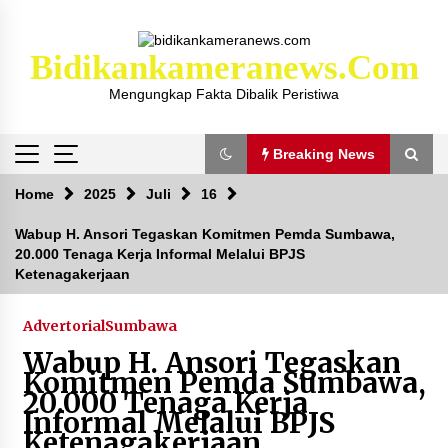
Skip
to
content
Bidikankameranews.com
Mengungkap Fakta Dibalik Peristiwa
Breaking News
Breaking News
Home
2025
Juli
16
Wabup H. Ansori Tegaskan Komitmen Pemda Sumbawa,
20.000 Tenaga Kerja Informal Melalui BPJS
Kejaksaan KSB Mulai Lidik Mafia Tanah Desa
Ketenagakerjaan
Sekongkang Bawah
2 tahun ago
Advertorial
Sumbawa
Laporan Dugaan Pencabulan di Desa Sepayung
Wabup H. Ansori Tegaskan
Kec. Plampang, Polres Sumbawa Pastikan
Komitmen Pemda Sumbawa,
Proses Penyelidikan Berjalan Maksimal
20.000 Tenaga Kerja
4 minggu ago
Informal Melalui BPJS
Ketenagakerjaan
Anggota Satlantas Polres Sumbawa, Briptu