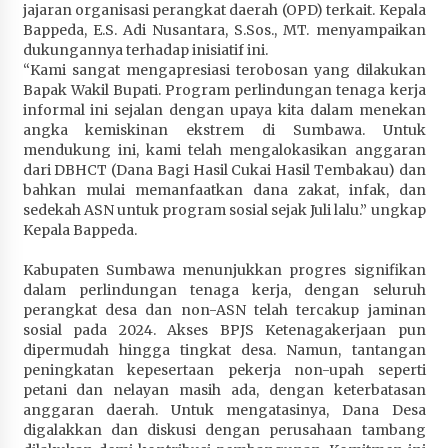
jajaran organisasi perangkat daerah (OPD) terkait. Kepala
Bappeda, E.S. Adi Nusantara, S.Sos., MT. menyampaikan
dukungannya terhadap inisiatif ini.
“Kami sangat mengapresiasi terobosan yang dilakukan
Bapak Wakil Bupati. Program perlindungan tenaga kerja
informal ini sejalan dengan upaya kita dalam menekan
angka kemiskinan ekstrem di Sumbawa. Untuk
mendukung ini, kami telah mengalokasikan anggaran
dari DBHCT (Dana Bagi Hasil Cukai Hasil Tembakau) dan
bahkan mulai memanfaatkan dana zakat, infak, dan
sedekah ASN untuk program sosial sejak Juli lalu.” ungkap
Kepala Bappeda.
‎Kabupaten Sumbawa menunjukkan progres signifikan
dalam perlindungan tenaga kerja, dengan seluruh
perangkat desa dan non-ASN telah tercakup jaminan
sosial pada 2024. Akses BPJS Ketenagakerjaan pun
dipermudah hingga tingkat desa. Namun, tantangan
peningkatan kepesertaan pekerja non-upah seperti
petani dan nelayan masih ada, dengan keterbatasan
anggaran daerah. Untuk mengatasinya, Dana Desa
digalakkan dan diskusi dengan perusahaan tambang