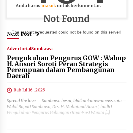
Anda harus
masuk
untuk berkomentar.
Not Found
The resource requested could not be found on this server!
Next Post
Advertorial
Sumbawa
Pengukuhan Pengurus GOW : Wabup
H. Ansori Soroti Peran Strategis
Perempuan dalam Pembangunan
Daerah
Rab Jul 16 , 2025
Spread the love Sumbawa besar, bidikankamwranews.com –
Wakil Bupati Sumbawa, Drs. H. Mohamad Ansori, hadiri
Pengukuhan Pengurus Gabungan Organisasi Wanita […]