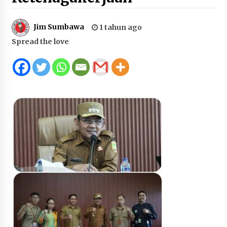
Juanda, Edukasi Masyarakat dalam Mengurus
Administrasi Kendaraan Berupa SIM
Jim Sumbawa
1 tahun ago
4 minggu ago
Spread the love
HUT ke-46 Dekranas di Makassar, di Hadapan
Ny. Selvi Gibran Ketua Dekranasda Sumbawa
Promosikan Tenun Kre Alang
4 minggu ago
Bupati H. Jarot : Demi Keberlanjutan Pelayanan,
Perumdam Batulanteh Akan Lakukan
Penyesuaian Tarif Air Minum
4 minggu ago
Prestasi Nasional, Polwan Polres Sumbawa
Bripda Vanesa Aprilia Renyaan, Sabet Juara II
Taekwondo Kapolri Cup ke-7
4 minggu ago
Sekretaris Bapperida, Dwi Rahayu, ST,. MM,.
Pimpin Rakor Aksi Konvergensi Percepatan