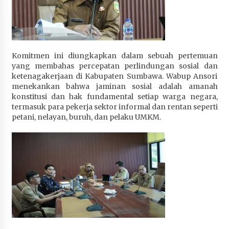
Terapkan “Polantas Menyapa”, Satlantas Polres
Sumbawa Berupaya Wujudkan Pelayanan
Kepolisian yang Profesional
4 minggu ago
‎Komitmen ini diungkapkan dalam sebuah pertemuan
Capaian Program Pemerintah Kabupaten
yang membahas percepatan perlindungan sosial dan
Sumbawa Terus Dirasakan Masyarakat
ketenagakerjaan di Kabupaten Sumbawa. Wabup Ansori
menekankan bahwa jaminan sosial adalah amanah
4 minggu ago
konstitusi dan hak fundamental setiap warga negara,
termasuk para pekerja sektor informal dan rentan seperti
petani, nelayan, buruh, dan pelaku UMKM.