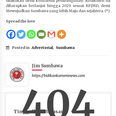
dilakukan demi kontribusi pembangunan. Komitmen ini
diharapkan berlanjut hingga 2029 sesuai RPJMD, demi
Mewujudkan Sumbawa yang lebih Maju dan sejahtera. (*)
Spread the love
Posted in
Advertorial
,
Sumbawa
Jim Sumbawa
https://bidikankameranews.com
404
Tinggalkan Balasan