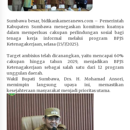
Penurunan Stunting di Sumbawa
4 minggu ago
‎Sumbawa besar, bidikankameranews.com – Pemerintah
Wabup Ansori Apresiasi Rekomendasi dan
Kabupaten Sumbawa menegaskan komitmen kuatnya
Pandangan Fraksi – Fraksi DPRD Sumbawa
dalam memperluas cakupan perlindungan sosial bagi
4 minggu ago
tenaga kerja informal melalui program BPJS
Ketenagakerjaan, selasa (15/7/2025).
Bupati Sumbawa Lepas 487 Atlet dari Berbagai
Cabor yang Akan Berjuang pada PORPROV XII
Target ambisius telah dicanangkan, yaitu mencapai 60%
NTB 2026
cakupan hingga tahun 2029, menjadikan BPJS
Ketenagakerjaan sebagai salah satu dari 12 program
4 minggu ago
unggulan daerah.
Wakil Bupati Sumbawa, Drs. H. Mohamad Ansori,
BAZNAS Kabupaten Sumbawa Salurkan Bantuan
memimpin langsung upaya ini, memastikan
Program 100 Mustahik Per Desa di Desa Teluk
kesejahteraan masyarakat menjadi prioritas utama.
Santong
4 minggu ago
Dosen UTS Siap Kembangkan Inovasi Lewat
Pelatihan PDPP 2026 Bali
4 minggu ago