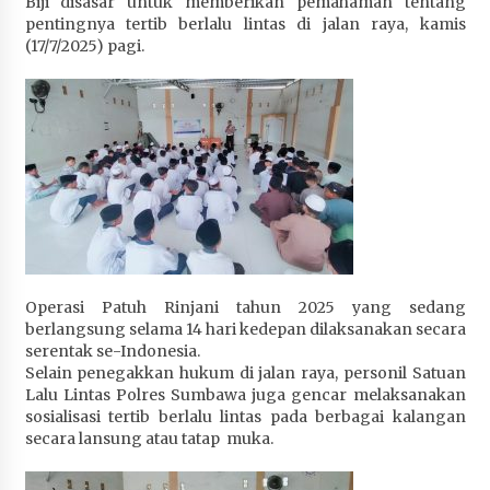
Biji disasar untuk memberikan pemahaman tentang
Penurunan Stunting di Sumbawa
pentingnya tertib berlalu lintas di jalan raya, kamis
4 minggu ago
(17/7/2025) pagi.
Wabup Ansori Apresiasi Rekomendasi dan
Pandangan Fraksi – Fraksi DPRD Sumbawa
4 minggu ago
Bupati Sumbawa Lepas 487 Atlet dari Berbagai
Cabor yang Akan Berjuang pada PORPROV XII
NTB 2026
4 minggu ago
BAZNAS Kabupaten Sumbawa Salurkan Bantuan
Operasi Patuh Rinjani tahun 2025 yang sedang
Program 100 Mustahik Per Desa di Desa Teluk
berlangsung selama 14 hari kedepan dilaksanakan secara
Santong
serentak se-Indonesia.
4 minggu ago
Selain penegakkan hukum di jalan raya, personil Satuan
Lalu Lintas Polres Sumbawa juga gencar melaksanakan
sosialisasi tertib berlalu lintas pada berbagai kalangan
Dosen UTS Siap Kembangkan Inovasi Lewat
secara lansung atau tatap muka.
Pelatihan PDPP 2026 Bali
4 minggu ago