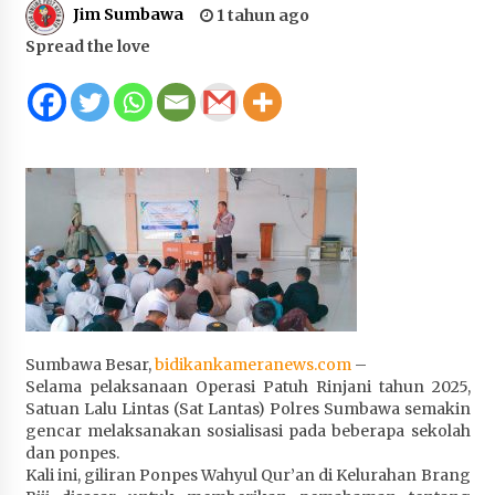
Jim Sumbawa
1 tahun ago
Juanda, Edukasi Masyarakat dalam Mengurus
Administrasi Kendaraan Berupa SIM
Spread the love
4 minggu ago
HUT ke-46 Dekranas di Makassar, di Hadapan
Ny. Selvi Gibran Ketua Dekranasda Sumbawa
Promosikan Tenun Kre Alang
4 minggu ago
Bupati H. Jarot : Demi Keberlanjutan Pelayanan,
Perumdam Batulanteh Akan Lakukan
Penyesuaian Tarif Air Minum
4 minggu ago
Prestasi Nasional, Polwan Polres Sumbawa
Sumbawa Besar,
bidikankameranews.com
–
Bripda Vanesa Aprilia Renyaan, Sabet Juara II
Selama pelaksanaan Operasi Patuh Rinjani tahun 2025,
Taekwondo Kapolri Cup ke-7
Satuan Lalu Lintas (Sat Lantas) Polres Sumbawa semakin
4 minggu ago
gencar melaksanakan sosialisasi pada beberapa sekolah
dan ponpes.
Sekretaris Bapperida, Dwi Rahayu, ST,. MM,.
Kali ini, giliran Ponpes Wahyul Qur’an di Kelurahan Brang
Pimpin Rakor Aksi Konvergensi Percepatan