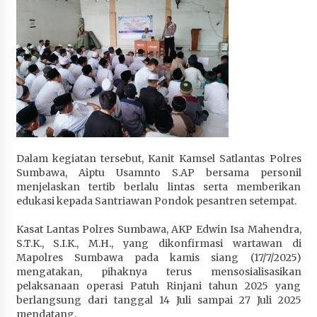
Terapkan “Polantas Menyapa”, Satlantas Polres
Sumbawa Berupaya Wujudkan Pelayanan
Kepolisian yang Profesional
4 minggu ago
Capaian Program Pemerintah Kabupaten
Sumbawa Terus Dirasakan Masyarakat
4 minggu ago
Dalam kegiatan tersebut, Kanit Kamsel Satlantas Polres
Sumbawa, Aiptu Usamnto S.AP bersama personil
menjelaskan tertib berlalu lintas serta memberikan
edukasi kepada Santriawan Pondok pesantren setempat.
Kasat Lantas Polres Sumbawa, AKP Edwin Isa Mahendra,
S.T.K., S.I.K., M.H., yang dikonfirmasi wartawan di
Mapolres Sumbawa pada kamis siang (17/7/2025)
mengatakan, pihaknya terus mensosialisasikan
pelaksanaan operasi Patuh Rinjani tahun 2025 yang
berlangsung dari tanggal 14 Juli sampai 27 Juli 2025
mendatang.