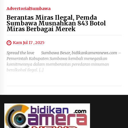
Advertorial
Sumbawa
Berantas Miras Ilegal, Pemda
Sumbawa Musnahkan 843 Botol
Miras Berbagai Merek
Kam Jul 17 , 2025
Spread the love ‎ ‎Sumbawa Besar, bidikankameranews.com –
Pemerintah Kabupaten Sumbawa kembali menegaskan
komitmennya dalam memberantas peredaran minuman
beralkohol ilegal. […]