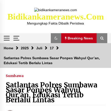
Skip
to
content
Bidikankameranews.com
Mengungkap Fakta Dibalik Peristiwa
Breaking News
Breaking News
Home
2025
Juli
17
Satlantas Polres Sumbawa Sasar Ponpes Wahyul Qur’an,
Edukasi Tertib Berlalu Lintas
Kejaksaan KSB Mulai Lidik Mafia Tanah Desa
Sekongkang Bawah
2 tahun ago
Sumbawa
Satlantas Polres Sumbawa
Laporan Dugaan Pencabulan di Desa Sepayung
Sasar Ponpes Wahyul
Kec. Plampang, Polres Sumbawa Pastikan
Qur’an, Edukasi Tertib
Proses Penyelidikan Berjalan Maksimal
Berlalu Lintas
4 minggu ago
Anggota Satlantas Polres Sumbawa, Briptu