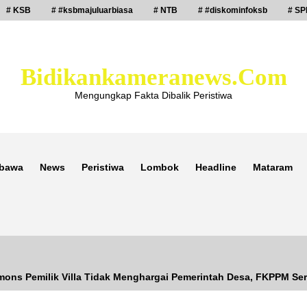
# KSB
# #ksbmajuluarbiasa
# NTB
# #diskominfoksb
# SP
Bidikankameranews.com
Mengungkap Fakta Dibalik Peristiwa
bawa
News
Peristiwa
Lombok
Headline
Mataram
mons Pemilik Villa Tidak Menghargai Pemerintah Desa, FKPPM Se
Laporan Dugaan Pencabulan di Desa
Sepayung Kec. Plampang, Polres