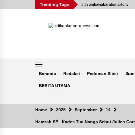
Skip
Trending Tags
# #sumbawabaratsmartcity
to
content
Beranda
Redaksi
Pedoman Siber
Sum
BERITA UTAMA
Breaking News
Home
2025
September
14
Hamzah SE., Kades Tua Nanga Sebut Julien Cor
Kejaksaan KSB Mulai Lidik Mafia
Tanah Desa Sekongkang Bawah