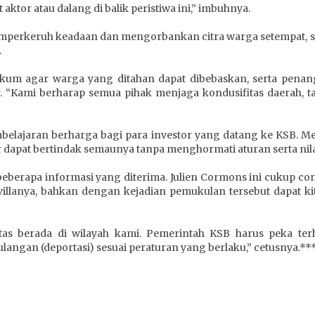
tor atau dalang di balik peristiwa ini,” imbuhnya.
memperkeruh keadaan dan mengorbankan citra warga setempat,
.
 agar warga yang ditahan dapat dibebaskan, serta penanga
 “Kami berharap semua pihak menjaga kondusifitas daerah, 
pembelajaran berharga bagi para investor yang datang ke KSB. 
 dapat bertindak semaunya tanpa menghormati aturan serta nilai
eberapa informasi yang diterima. Julien Cormons ini cukup comp
villanya, bahkan dengan kejadian pemukulan tersebut dapat k
antas berada di wilayah kami. Pemerintah KSB harus peka te
gan (deportasi) sesuai peraturan yang berlaku,” cetusnya.**