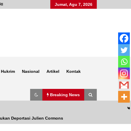
Jumat, Agu 7, 2026
RI
Hukrim
Nasional
Artikel
Kontak
Breaking News
rukan Deportasi Julien Cormons
Anggota Satlantas Polres Sumbawa,
Briptu Juanda, Edukasi Masyarakat