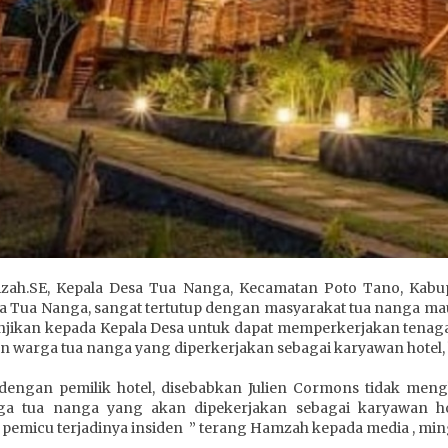
ah.SE, Kepala Desa Tua Nanga, Kecamatan Poto Tano, Kabup
esa Tua Nanga, sangat tertutup dengan masyarakat tua nanga m
anjikan kepada Kepala Desa untuk dapat memperkerjakan tenaga
un warga tua nanga yang diperkerjakan sebagai karyawan hotel, 
a dengan pemilik hotel, disebabkan Julien Cormons tidak me
a tua nanga yang akan dipekerjakan sebagai karyawan hote
 pemicu terjadinya insiden ” terang Hamzah kepada media , ming