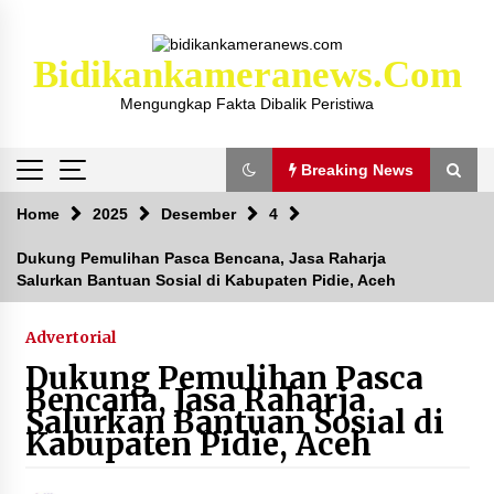
Skip
to
content
Bidikankameranews.com
Mengungkap Fakta Dibalik Peristiwa
Breaking News
Breaking News
Home
2025
Desember
4
Dukung Pemulihan Pasca Bencana, Jasa Raharja
Salurkan Bantuan Sosial di Kabupaten Pidie, Aceh
Kejaksaan KSB Mulai Lidik Mafia Tanah Desa
Sekongkang Bawah
2 tahun ago
Advertorial
Dukung Pemulihan Pasca
Laporan Dugaan Pencabulan di Desa Sepayung
Bencana, Jasa Raharja
Kec. Plampang, Polres Sumbawa Pastikan
Salurkan Bantuan Sosial di
Proses Penyelidikan Berjalan Maksimal
Kabupaten Pidie, Aceh
4 minggu ago
Anggota Satlantas Polres Sumbawa, Briptu