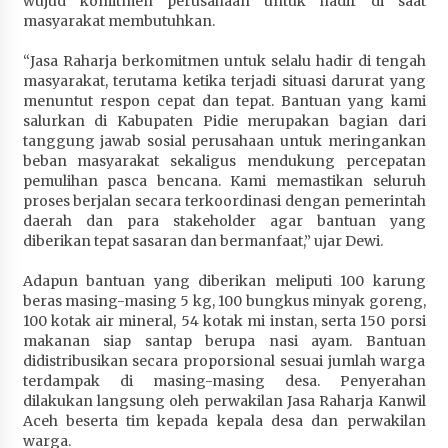
wujud komitmen perusahaan untuk hadir di saat
masyarakat membutuhkan.
“Jasa Raharja berkomitmen untuk selalu hadir di tengah
masyarakat, terutama ketika terjadi situasi darurat yang
menuntut respon cepat dan tepat. Bantuan yang kami
salurkan di Kabupaten Pidie merupakan bagian dari
tanggung jawab sosial perusahaan untuk meringankan
beban masyarakat sekaligus mendukung percepatan
pemulihan pasca bencana. Kami memastikan seluruh
proses berjalan secara terkoordinasi dengan pemerintah
daerah dan para stakeholder agar bantuan yang
diberikan tepat sasaran dan bermanfaat,” ujar Dewi.
Adapun bantuan yang diberikan meliputi 100 karung
beras masing-masing 5 kg, 100 bungkus minyak goreng,
100 kotak air mineral, 54 kotak mi instan, serta 150 porsi
makanan siap santap berupa nasi ayam. Bantuan
didistribusikan secara proporsional sesuai jumlah warga
terdampak di masing-masing desa. Penyerahan
dilakukan langsung oleh perwakilan Jasa Raharja Kanwil
Aceh beserta tim kepada kepala desa dan perwakilan
warga.