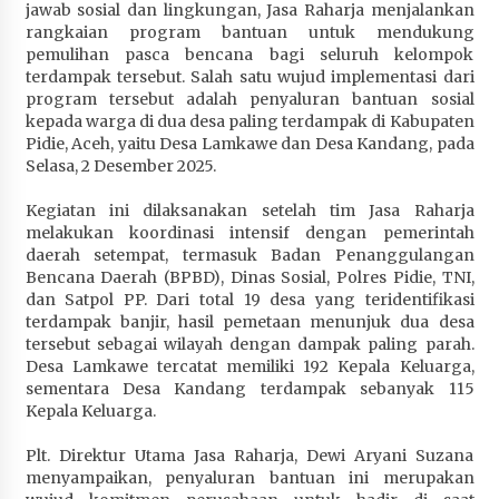
jawab sosial dan lingkungan, Jasa Raharja menjalankan
Terapkan “Polantas Menyapa”, Satlantas Polres
rangkaian program bantuan untuk mendukung
Sumbawa Berupaya Wujudkan Pelayanan
pemulihan pasca bencana bagi seluruh kelompok
Kepolisian yang Profesional
terdampak tersebut. Salah satu wujud implementasi dari
1 bulan ago
program tersebut adalah penyaluran bantuan sosial
kepada warga di dua desa paling terdampak di Kabupaten
Capaian Program Pemerintah Kabupaten
Pidie, Aceh, yaitu Desa Lamkawe dan Desa Kandang, pada
Sumbawa Terus Dirasakan Masyarakat
Selasa, 2 Desember 2025.
1 bulan ago
Kegiatan ini dilaksanakan setelah tim Jasa Raharja
melakukan koordinasi intensif dengan pemerintah
daerah setempat, termasuk Badan Penanggulangan
Bencana Daerah (BPBD), Dinas Sosial, Polres Pidie, TNI,
dan Satpol PP. Dari total 19 desa yang teridentifikasi
terdampak banjir, hasil pemetaan menunjuk dua desa
tersebut sebagai wilayah dengan dampak paling parah.
Desa Lamkawe tercatat memiliki 192 Kepala Keluarga,
sementara Desa Kandang terdampak sebanyak 115
Kepala Keluarga.
Plt. Direktur Utama Jasa Raharja, Dewi Aryani Suzana
menyampaikan, penyaluran bantuan ini merupakan