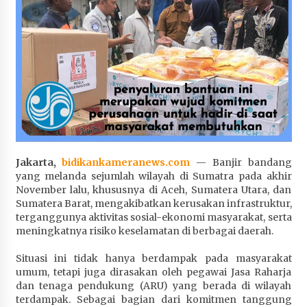
Penurunan Stunting di Sumbawa
1 bulan ago
Wabup Ansori Apresiasi Rekomendasi dan
Pandangan Fraksi – Fraksi DPRD Sumbawa
1 bulan ago
Bupati Sumbawa Lepas 487 Atlet dari Berbagai
Cabor yang Akan Berjuang pada PORPROV XII
NTB 2026
1 bulan ago
Jakarta,
bidikankameranews.com
— Banjir bandang
yang melanda sejumlah wilayah di Sumatra pada akhir
BAZNAS Kabupaten Sumbawa Salurkan Bantuan
November lalu, khususnya di Aceh, Sumatera Utara, dan
Program 100 Mustahik Per Desa di Desa Teluk
Sumatera Barat, mengakibatkan kerusakan infrastruktur,
Santong
terganggunya aktivitas sosial-ekonomi masyarakat, serta
meningkatnya risiko keselamatan di berbagai daerah.
1 bulan ago
Situasi ini tidak hanya berdampak pada masyarakat
Dosen UTS Siap Kembangkan Inovasi Lewat
umum, tetapi juga dirasakan oleh pegawai Jasa Raharja
Pelatihan PDPP 2026 Bali
dan tenaga pendukung (ARU) yang berada di wilayah
1 bulan ago
terdampak. Sebagai bagian dari komitmen tanggung