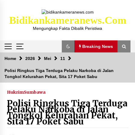
Skip
to
content
Bidikankameranews.com
Mengungkap Fakta Dibalik Peristiwa
Breaking News
Breaking News
Home
2026
Mei
11
Polisi Ringkus Tiga Terduga Pelaku Narkoba di Jalan
Tongkol Kelurahan Pekat, Sita 17 Poket Sabu
Kejaksaan KSB Mulai Lidik Mafia Tanah Desa
Sekongkang Bawah
2 tahun ago
Hukrim
Sumbawa
Polisi Ringkus Tiga Terduga
Laporan Dugaan Pencabulan di Desa Sepayung
Pelaku Narkoba di Jalan
Kec. Plampang, Polres Sumbawa Pastikan
Tongkol Kelurahan Pekat,
Proses Penyelidikan Berjalan Maksimal
Sita 17 Poket Sabu
4 minggu ago
Anggota Satlantas Polres Sumbawa, Briptu