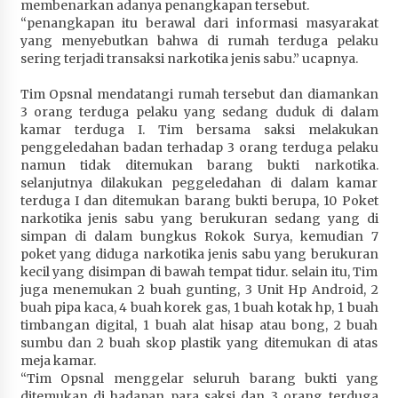
membenarkan adanya penangkapan tersebut.
Terapkan “Polantas Menyapa”, Satlantas Polres
“penangkapan itu berawal dari informasi masyarakat
Sumbawa Berupaya Wujudkan Pelayanan
yang menyebutkan bahwa di rumah terduga pelaku
Kepolisian yang Profesional
sering terjadi transaksi narkotika jenis sabu.” ucapnya.
4 minggu ago
Tim Opsnal mendatangi rumah tersebut dan diamankan
Capaian Program Pemerintah Kabupaten
3 orang terduga pelaku yang sedang duduk di dalam
Sumbawa Terus Dirasakan Masyarakat
kamar terduga I. Tim bersama saksi melakukan
penggeledahan badan terhadap 3 orang terduga pelaku
1 bulan ago
namun tidak ditemukan barang bukti narkotika.
selanjutnya dilakukan peggeledahan di dalam kamar
terduga I dan ditemukan barang bukti berupa, 10 Poket
narkotika jenis sabu yang berukuran sedang yang di
simpan di dalam bungkus Rokok Surya, kemudian 7
poket yang diduga narkotika jenis sabu yang berukuran
kecil yang disimpan di bawah tempat tidur. selain itu, Tim
juga menemukan 2 buah gunting, 3 Unit Hp Android, 2
buah pipa kaca, 4 buah korek gas, 1 buah kotak hp, 1 buah
timbangan digital, 1 buah alat hisap atau bong, 2 buah
sumbu dan 2 buah skop plastik yang ditemukan di atas
meja kamar.
“Tim Opsnal menggelar seluruh barang bukti yang
ditemukan di hadapan para saksi dan 3 orang terduga