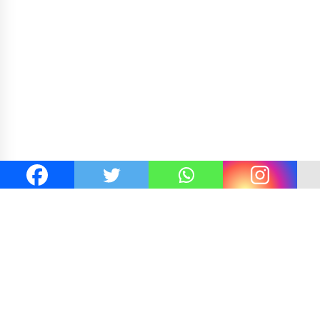
Kejaksaan KSB Mulai Lidik Mafia Tanah Desa Sekongkang Bawah