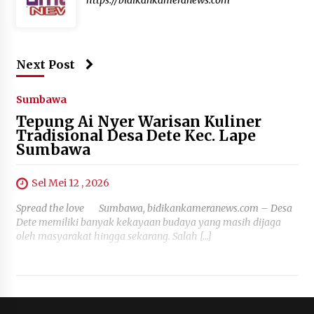
Next Post
Sumbawa
Tepung Ai Nyer Warisan Kuliner
Tradisional Desa Dete Kec. Lape
Sumbawa
Sel Mei 12 , 2026
Spread the love Sumbawa, bidikankameranews.com – Desa
Dete memiliki banyak kekayaan budaya yang masih dijaga
oleh masyarakat hingga sekarang. Salah […]