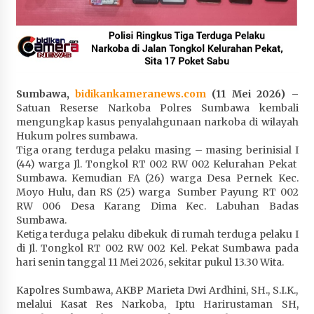
Penurunan Stunting di Sumbawa
4 minggu ago
Wabup Ansori Apresiasi Rekomendasi dan
Pandangan Fraksi – Fraksi DPRD Sumbawa
4 minggu ago
Sumbawa,
bidikankameranews.com
(11 Mei 2026) –
Satuan Reserse Narkoba Polres Sumbawa kembali
Bupati Sumbawa Lepas 487 Atlet dari Berbagai
mengungkap kasus penyalahgunaan narkoba di wilayah
Cabor yang Akan Berjuang pada PORPROV XII
Hukum polres sumbawa.
NTB 2026
Tiga orang terduga pelaku masing – masing berinisial I
4 minggu ago
(44) warga Jl. Tongkol RT 002 RW 002 Kelurahan Pekat
Sumbawa. Kemudian FA (26) warga Desa Pernek Kec.
Moyo Hulu, dan RS (25) warga Sumber Payung RT 002
BAZNAS Kabupaten Sumbawa Salurkan Bantuan
RW 006 Desa Karang Dima Kec. Labuhan Badas
Program 100 Mustahik Per Desa di Desa Teluk
Sumbawa.
Santong
Ketiga terduga pelaku dibekuk di rumah terduga pelaku I
4 minggu ago
di Jl. Tongkol RT 002 RW 002 Kel. Pekat Sumbawa pada
hari senin tanggal 11 Mei 2026, sekitar pukul 13.30 Wita.
Dosen UTS Siap Kembangkan Inovasi Lewat
Pelatihan PDPP 2026 Bali
Kapolres Sumbawa, AKBP Marieta Dwi Ardhini, SH., S.I.K.,
4 minggu ago
melalui Kasat Res Narkoba, Iptu Harirustaman SH,