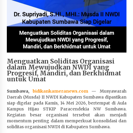
Penurunan Stunting di Sumbawa
4 minggu ago
Wabup Ansori Apresiasi Rekomendasi dan
Pandangan Fraksi – Fraksi DPRD Sumbawa
4 minggu ago
Bupati Sumbawa Lepas 487 Atlet dari Berbagai
Cabor yang Akan Berjuang pada PORPROV XII
Menguatkan Soliditas Organisasi
NTB 2026
dalam Mewujudkan NWDI yang
4 minggu ago
Progresif, Mandiri, dan Berkhidmat
untuk Umat
BAZNAS Kabupaten Sumbawa Salurkan Bantuan
Program 100 Mustahik Per Desa di Desa Teluk
Sumbawa,
bidikankameranews.com
—
Musyawarah
Santong
Daerah (Musda) II NWDI Kabupaten Sumbawa dipastikan
4 minggu ago
siap digelar pada Kamis, 14 Mei 2026, bertempat di Aula
Kampus Hijau STKIP Paracendekia NW Sumbawa.
Dosen UTS Siap Kembangkan Inovasi Lewat
Kegiatan besar organisasi tersebut akan menjadi
Pelatihan PDPP 2026 Bali
momentum penting dalam memperkuat konsolidasi dan
4 minggu ago
soliditas organisasi NWDI di Kabupaten Sumbawa.