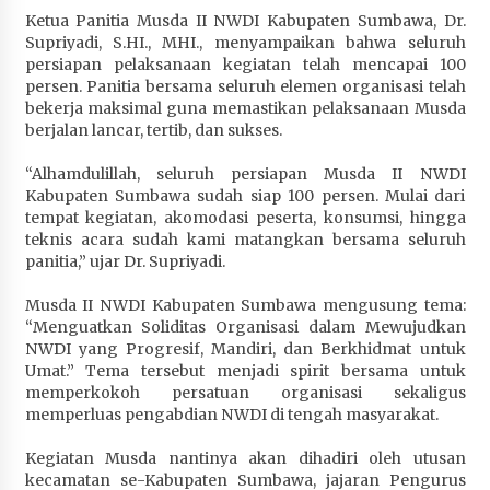
Terapkan “Polantas Menyapa”, Satlantas Polres
Ketua Panitia Musda II NWDI Kabupaten Sumbawa, Dr.
Sumbawa Berupaya Wujudkan Pelayanan
Supriyadi, S.HI., MHI., menyampaikan bahwa seluruh
Kepolisian yang Profesional
persiapan pelaksanaan kegiatan telah mencapai 100
persen. Panitia bersama seluruh elemen organisasi telah
1 bulan ago
bekerja maksimal guna memastikan pelaksanaan Musda
berjalan lancar, tertib, dan sukses.
Capaian Program Pemerintah Kabupaten
Sumbawa Terus Dirasakan Masyarakat
“Alhamdulillah, seluruh persiapan Musda II NWDI
1 bulan ago
Kabupaten Sumbawa sudah siap 100 persen. Mulai dari
tempat kegiatan, akomodasi peserta, konsumsi, hingga
teknis acara sudah kami matangkan bersama seluruh
panitia,” ujar Dr. Supriyadi.
Musda II NWDI Kabupaten Sumbawa mengusung tema:
“Menguatkan Soliditas Organisasi dalam Mewujudkan
NWDI yang Progresif, Mandiri, dan Berkhidmat untuk
Umat.” Tema tersebut menjadi spirit bersama untuk
memperkokoh persatuan organisasi sekaligus
memperluas pengabdian NWDI di tengah masyarakat.
Kegiatan Musda nantinya akan dihadiri oleh utusan
kecamatan se-Kabupaten Sumbawa, jajaran Pengurus