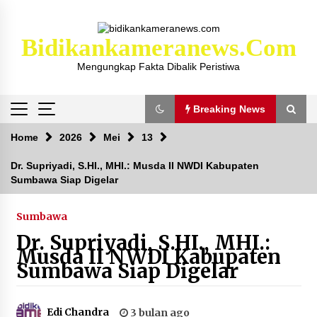
Skip
to
content
Bidikankameranews.com
Mengungkap Fakta Dibalik Peristiwa
Breaking News
Breaking News
Home
2026
Mei
13
Dr. Supriyadi, S.HI., MHI.: Musda II NWDI Kabupaten
Sumbawa Siap Digelar
Kejaksaan KSB Mulai Lidik Mafia Tanah Desa
Sekongkang Bawah
2 tahun ago
Sumbawa
Dr. Supriyadi, S.HI., MHI.:
Laporan Dugaan Pencabulan di Desa Sepayung
Musda II NWDI Kabupaten
Kec. Plampang, Polres Sumbawa Pastikan
Sumbawa Siap Digelar
Proses Penyelidikan Berjalan Maksimal
4 minggu ago
Edi Chandra
3 bulan ago
Anggota Satlantas Polres Sumbawa, Briptu