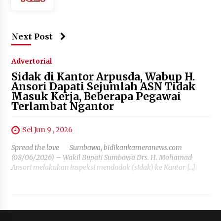
Next Post
Advertorial
Sidak di Kantor Arpusda, Wabup H.
Ansori Dapati Sejumlah ASN Tidak
Masuk Kerja, Beberapa Pegawai
Terlambat Ngantor
Sel Jun 9 , 2026
Spread the love Sumbawa, bidikankameranews.com
(08/06/2026) – Wakil Bupati Sumbawa Drs. H. Mohamad
Ansori melakukan inspeksi mendadak (sidak) ke Kantor […]