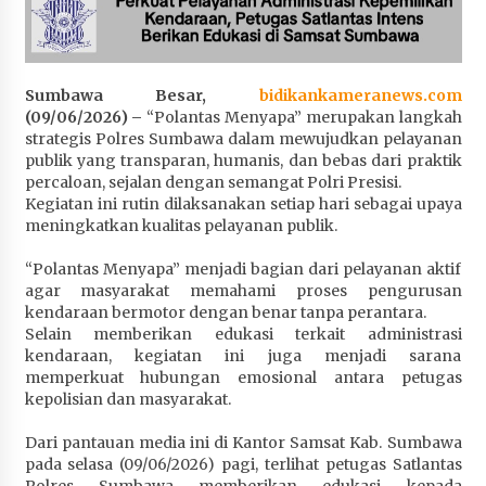
Penurunan Stunting di Sumbawa
4 minggu ago
Wabup Ansori Apresiasi Rekomendasi dan
Sumbawa Besar,
bidikankameranews.com
Pandangan Fraksi – Fraksi DPRD Sumbawa
(09/06/2026) –
“Polantas Menyapa” merupakan langkah
4 minggu ago
strategis Polres Sumbawa dalam mewujudkan pelayanan
publik yang transparan, humanis, dan bebas dari praktik
percaloan, sejalan dengan semangat Polri Presisi.
Bupati Sumbawa Lepas 487 Atlet dari Berbagai
Kegiatan ini rutin dilaksanakan setiap hari sebagai upaya
Cabor yang Akan Berjuang pada PORPROV XII
meningkatkan kualitas pelayanan publik.
NTB 2026
4 minggu ago
“Polantas Menyapa” menjadi bagian dari pelayanan aktif
agar masyarakat memahami proses pengurusan
BAZNAS Kabupaten Sumbawa Salurkan Bantuan
kendaraan bermotor dengan benar tanpa perantara.
Program 100 Mustahik Per Desa di Desa Teluk
Selain memberikan edukasi terkait administrasi
Santong
kendaraan, kegiatan ini juga menjadi sarana
4 minggu ago
memperkuat hubungan emosional antara petugas
kepolisian dan masyarakat.
Dosen UTS Siap Kembangkan Inovasi Lewat
Pelatihan PDPP 2026 Bali
Dari pantauan media ini di Kantor Samsat Kab. Sumbawa
4 minggu ago
pada selasa (09/06/2026) pagi, terlihat petugas Satlantas