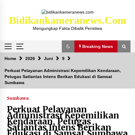
Skip
to
content
Bidikankameranews.com
Mengungkap Fakta Dibalik Peristiwa
Breaking News
Breaking News
Home
2026
Juni
9
Perkuat Pelayanan Administrasi Kepemilikan Kendaraan,
Petugas Satlantas Intens Berikan Edukasi di Samsat
Kejaksaan KSB Mulai Lidik Mafia Tanah Desa
Sumbawa
Sekongkang Bawah
2 tahun ago
Sumbawa
Laporan Dugaan Pencabulan di Desa Sepayung
Perkuat Pelayanan
Kec. Plampang, Polres Sumbawa Pastikan
Administrasi Kepemilikan
Proses Penyelidikan Berjalan Maksimal
Kendaraan, Petugas
4 minggu ago
Satlantas Intens Berikan
Edukasi di Samsat Sumbawa
Anggota Satlantas Polres Sumbawa, Briptu