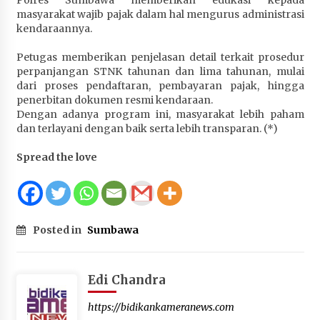
Polres Sumbawa memberikan edukasi kepada
Terapkan “Polantas Menyapa”, Satlantas Polres
masyarakat wajib pajak dalam hal mengurus administrasi
Sumbawa Berupaya Wujudkan Pelayanan
kendaraannya.
Kepolisian yang Profesional
Petugas memberikan penjelasan detail terkait prosedur
4 minggu ago
perpanjangan STNK tahunan dan lima tahunan, mulai
dari proses pendaftaran, pembayaran pajak, hingga
Capaian Program Pemerintah Kabupaten
penerbitan dokumen resmi kendaraan.
Sumbawa Terus Dirasakan Masyarakat
Dengan adanya program ini, masyarakat lebih paham
4 minggu ago
dan terlayani dengan baik serta lebih transparan. (*)
Spread the love
Posted in
Sumbawa
Edi Chandra
https://bidikankameranews.com