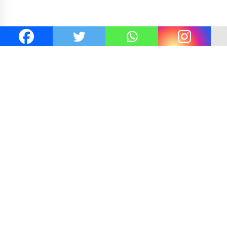
Kejaksaan KSB Mulai Lidik Mafia Tanah Desa Sekongka