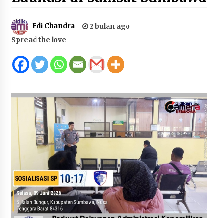
Juanda, Edukasi Masyarakat dalam Mengurus
Administrasi Kendaraan Berupa SIM
Edi Chandra
2 bulan ago
4 minggu ago
Spread the love
HUT ke-46 Dekranas di Makassar, di Hadapan
Ny. Selvi Gibran Ketua Dekranasda Sumbawa
Promosikan Tenun Kre Alang
4 minggu ago
Bupati H. Jarot : Demi Keberlanjutan Pelayanan,
Perumdam Batulanteh Akan Lakukan
Penyesuaian Tarif Air Minum
4 minggu ago
Prestasi Nasional, Polwan Polres Sumbawa
Bripda Vanesa Aprilia Renyaan, Sabet Juara II
Taekwondo Kapolri Cup ke-7
4 minggu ago
Sekretaris Bapperida, Dwi Rahayu, ST,. MM,.
Pimpin Rakor Aksi Konvergensi Percepatan