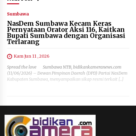
Sumbawa
NasDem Sumbawa Kecam Keras
Pernyataan Orator Aksi 116, Kaitkan
Bupati Sumbawa dengan Organisasi
Terlarang
Kam Jun 11 , 2026
Spread the love Sumbawa NTB, bidikankameranews.com
(11/06/2026) – Dewan Pimpinan Daerah (DPD) Partai NasDem
Kabupaten Sumbawa, menyampaikan sikap resmi terkait […]