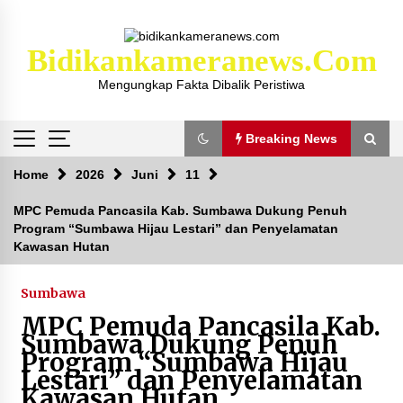
Skip
to
content
Bidikankameranews.com
Mengungkap Fakta Dibalik Peristiwa
Breaking News
Breaking News
Home
2026
Juni
11
MPC Pemuda Pancasila Kab. Sumbawa Dukung Penuh
Program “Sumbawa Hijau Lestari” dan Penyelamatan
Kejaksaan KSB Mulai Lidik Mafia Tanah Desa
Kawasan Hutan
Sekongkang Bawah
2 tahun ago
Sumbawa
Laporan Dugaan Pencabulan di Desa Sepayung
MPC Pemuda Pancasila Kab.
Kec. Plampang, Polres Sumbawa Pastikan
Sumbawa Dukung Penuh
Proses Penyelidikan Berjalan Maksimal
Program “Sumbawa Hijau
4 minggu ago
Lestari” dan Penyelamatan
Kawasan Hutan
Anggota Satlantas Polres Sumbawa, Briptu