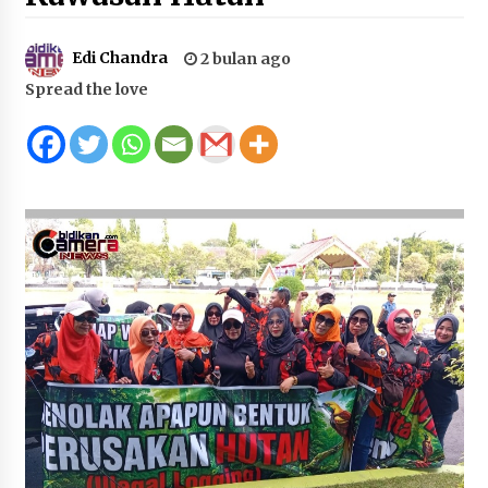
Juanda, Edukasi Masyarakat dalam Mengurus
Administrasi Kendaraan Berupa SIM
Edi Chandra
2 bulan ago
4 minggu ago
Spread the love
HUT ke-46 Dekranas di Makassar, di Hadapan
Ny. Selvi Gibran Ketua Dekranasda Sumbawa
Promosikan Tenun Kre Alang
4 minggu ago
Bupati H. Jarot : Demi Keberlanjutan Pelayanan,
Perumdam Batulanteh Akan Lakukan
Penyesuaian Tarif Air Minum
4 minggu ago
Prestasi Nasional, Polwan Polres Sumbawa
Bripda Vanesa Aprilia Renyaan, Sabet Juara II
Taekwondo Kapolri Cup ke-7
4 minggu ago
Sekretaris Bapperida, Dwi Rahayu, ST,. MM,.
Pimpin Rakor Aksi Konvergensi Percepatan