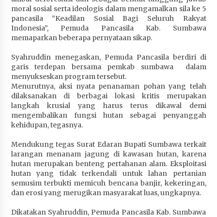
moral sosial serta ideologis dalam mengamalkan sila ke 5
Terapkan “Polantas Menyapa”, Satlantas Polres
pancasila “Keadilan Sosial Bagi Seluruh Rakyat
Sumbawa Berupaya Wujudkan Pelayanan
Indonesia”, Pemuda Pancasila Kab. Sumbawa
Kepolisian yang Profesional
memaparkan beberapa pernyataan sikap.
4 minggu ago
Syahruddin menegaskan, Pemuda Pancasila berdiri di
Capaian Program Pemerintah Kabupaten
garis terdepan bersama pemkab sumbawa dalam
Sumbawa Terus Dirasakan Masyarakat
menyukseskan program tersebut.
4 minggu ago
Menurutnya, aksi nyata penanaman pohan yang telah
dilaksanakan di berbagai lokasi kritis merupakan
langkah krusial yang harus terus dikawal demi
mengembalikan fungsi hutan sebagai penyanggah
kehidupan, tegasnya.
Mendukung tegas Surat Edaran Bupati Sumbawa terkait
larangan menanam jagung di kawasan hutan, karena
hutan merupakan benteng pertahanan alam. Eksploitasi
hutan yang tidak terkendali untuk lahan pertanian
semusim terbukti memicuh bencana banjir, kekeringan,
dan erosi yang merugikan masyarakat luas, ungkapnya.
Dikatakan Syahruddin, Pemuda Pancasila Kab. Sumbawa