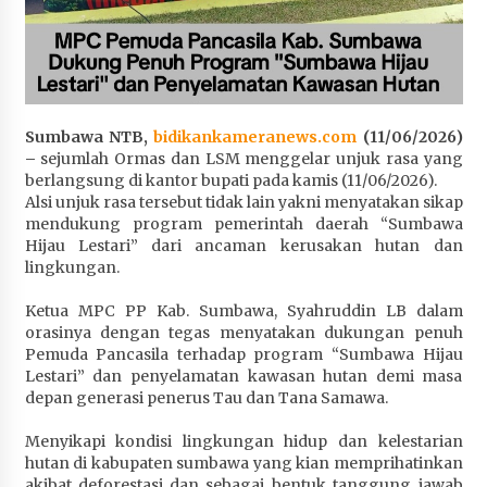
Penurunan Stunting di Sumbawa
4 minggu ago
Wabup Ansori Apresiasi Rekomendasi dan
Pandangan Fraksi – Fraksi DPRD Sumbawa
Sumbawa NTB,
bidikankameranews.com
(11/06/2026)
4 minggu ago
–
sejumlah Ormas dan LSM menggelar unjuk rasa yang
berlangsung di kantor bupati pada kamis (11/06/2026).
Bupati Sumbawa Lepas 487 Atlet dari Berbagai
Alsi unjuk rasa tersebut tidak lain yakni menyatakan sikap
Cabor yang Akan Berjuang pada PORPROV XII
mendukung program pemerintah daerah “Sumbawa
NTB 2026
Hijau Lestari” dari ancaman kerusakan hutan dan
4 minggu ago
lingkungan.
BAZNAS Kabupaten Sumbawa Salurkan Bantuan
Ketua MPC PP Kab. Sumbawa, Syahruddin LB dalam
Program 100 Mustahik Per Desa di Desa Teluk
orasinya dengan tegas menyatakan dukungan penuh
Santong
Pemuda Pancasila terhadap program “Sumbawa Hijau
4 minggu ago
Lestari” dan penyelamatan kawasan hutan demi masa
depan generasi penerus Tau dan Tana Samawa.
Dosen UTS Siap Kembangkan Inovasi Lewat
Pelatihan PDPP 2026 Bali
Menyikapi kondisi lingkungan hidup dan kelestarian
4 minggu ago
hutan di kabupaten sumbawa yang kian memprihatinkan
akibat deforestasi dan sebagai bentuk tanggung jawab