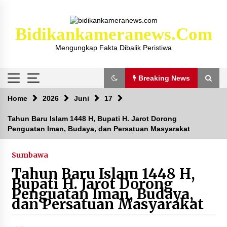
Skip
to
content
Bidikankameranews.com
Mengungkap Fakta Dibalik Peristiwa
Breaking News
Breaking News
Home
2026
Juni
17
Tahun Baru Islam 1448 H, Bupati H. Jarot Dorong
Penguatan Iman, Budaya, dan Persatuan Masyarakat
Kejaksaan KSB Mulai Lidik Mafia Tanah Desa
Sekongkang Bawah
2 tahun ago
Sumbawa
Tahun Baru Islam 1448 H,
Laporan Dugaan Pencabulan di Desa Sepayung
Bupati H. Jarot Dorong
Kec. Plampang, Polres Sumbawa Pastikan
Penguatan Iman, Budaya,
Proses Penyelidikan Berjalan Maksimal
dan Persatuan Masyarakat
4 minggu ago
Anggota Satlantas Polres Sumbawa, Briptu