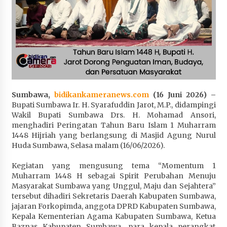
Penurunan Stunting di Sumbawa
4 minggu ago
Wabup Ansori Apresiasi Rekomendasi dan
Pandangan Fraksi – Fraksi DPRD Sumbawa
4 minggu ago
Bupati Sumbawa Lepas 487 Atlet dari Berbagai
Sumbawa,
bidikankameranews.com
(16 Juni 2026) –
Cabor yang Akan Berjuang pada PORPROV XII
Bupati Sumbawa Ir. H. Syarafuddin Jarot, M.P., didampingi
NTB 2026
Wakil Bupati Sumbawa Drs. H. Mohamad Ansori,
4 minggu ago
menghadiri Peringatan Tahun Baru Islam 1 Muharram
1448 Hijriah yang berlangsung di Masjid Agung Nurul
BAZNAS Kabupaten Sumbawa Salurkan Bantuan
Huda Sumbawa, Selasa malam (16/06/2026).
Program 100 Mustahik Per Desa di Desa Teluk
Santong
Kegiatan yang mengusung tema “Momentum 1
4 minggu ago
Muharram 1448 H sebagai Spirit Perubahan Menuju
Masyarakat Sumbawa yang Unggul, Maju dan Sejahtera”
Dosen UTS Siap Kembangkan Inovasi Lewat
tersebut dihadiri Sekretaris Daerah Kabupaten Sumbawa,
Pelatihan PDPP 2026 Bali
jajaran Forkopimda, anggota DPRD Kabupaten Sumbawa,
4 minggu ago
Kepala Kementerian Agama Kabupaten Sumbawa, Ketua
Baznas Kabupaten Sumbawa, para kepala perangkat