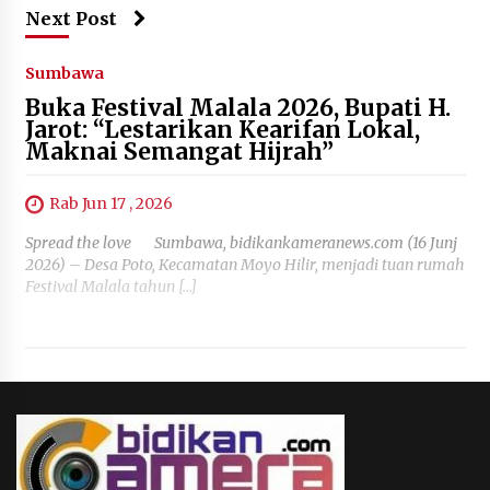
Next Post
Sumbawa
Buka Festival Malala 2026, Bupati H.
Jarot: “Lestarikan Kearifan Lokal,
Maknai Semangat Hijrah”
Rab Jun 17 , 2026
Spread the love Sumbawa, bidikankameranews.com (16 Junj
2026) – Desa Poto, Kecamatan Moyo Hilir, menjadi tuan rumah
Festival Malala tahun […]