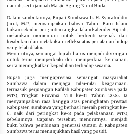
daerah, serta jamaah Masjid Agung Nurul Huda.
Terapkan “Polantas Menyapa”, Satlantas Polres
Sumbawa Berupaya Wujudkan Pelayanan
Dalam sambutannya, Bupati Sumbawa Ir. H. Syarafuddin
Kepolisian yang Profesional
Jarot, M.P., menyampaikan bahwa Tahun Baru Islam
4 minggu ago
bukan sekadar pergantian angka dalam kalender Hijriah,
melainkan momentum untuk berhenti sejenak dari
Capaian Program Pemerintah Kabupaten
kesibukan dan melakukan refleksi atas perjalanan hidup
Sumbawa Terus Dirasakan Masyarakat
yang telah dilalui.
4 minggu ago
Menurutnya, semangat hijrah harus menjadi dorongan
untuk terus memperbaiki diri, memperkuat keimanan,
serta meningkatkan kepedulian terhadap sesama.
Bupati juga mengapresiasi semangat masyarakat
Sumbawa dalam menjaga nilai-nilai keagamaan,
termasuk perjuangan Kafilah Kabupaten Sumbawa pada
MTQ Tingkat Provinsi NTB ke-31 Tahun 2026. Ia
menyampaikan rasa bangga atas peningkatan prestasi
Kabupaten Sumbawa yang berhasil meraih peringkat ke-
6, naik dari peringkat ke-8 pada pelaksanaan MTQ
sebelumnya. Capaian tersebut, menurutnya, menjadi
bukti bahwa pembinaan generasi Qurani di Kabupaten
Sumbawa terus menunjukkan hasil yang positif.