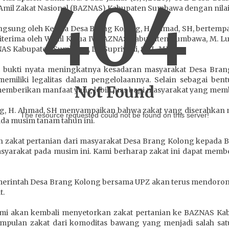
404
mil Zakat Nasional (BAZNAS) Kabupaten Sumbawa dengan nilai 
angsung oleh Kepala Desa Brang Kolong, H. Ahmad, SH, bertem
terima oleh Wakil Ketua IV BAZNAS Kabupaten Sumbawa, M. Lutf
ZNAS Kabupaten Sumbawa, Dr. Supriyadi, SHI., MHI.
di bukti nyata meningkatnya kesadaran masyarakat Desa Bra
miliki legalitas dalam pengelolaannya. Selain sebagai bent
Not Found
memberikan manfaat yang lebih luas bagi masyarakat yang me
g, H. Ahmad, SH menyampaikan bahwa zakat yang diserahkan 
The resource requested could not be found on this server!
da musim tanam tahun ini.
kan zakat pertanian dari masyarakat Desa Brang Kolong kepada
asyarakat pada musim ini. Kami berharap zakat ini dapat memb
merintah Desa Brang Kolong bersama UPZ akan terus mendoron
t.
ami akan kembali menyetorkan zakat pertanian ke BAZNAS Kab
mpulan zakat dari komoditas bawang yang menjadi salah sat