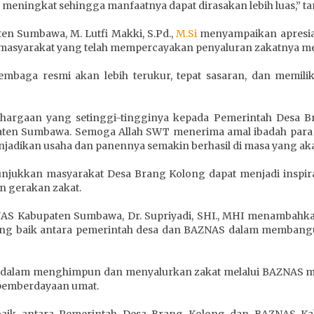
 meningkat sehingga manfaatnya dapat dirasakan lebih luas,” t
en Sumbawa, M. Lutfi Makki, S.Pd.,
M.Si
menyampaikan apresias
h masyarakat yang telah mempercayakan penyaluran zakatnya me
lembaga resmi akan lebih terukur, tepat sasaran, dan memi
argaan yang setinggi-tingginya kepada Pemerintah Desa B
ten Sumbawa. Semoga Allah SWT menerima amal ibadah para 
njadikan usaha dan panennya semakin berhasil di masa yang aka
unjukkan masyarakat Desa Brang Kolong dapat menjadi inspir
an gerakan zakat.
AS Kabupaten Sumbawa, Dr. Supriyadi, SHI., MHI menambahka
yang baik antara pemerintah desa dan BAZNAS dalam membangun
g dalam menghimpun dan menyalurkan zakat melalui BAZNAS
pemberdayaan umat.
baik antara Pemerintah Desa Brang Kolong dan BAZNAS Ka