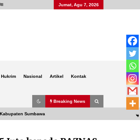
Jumat, Agu 7, 2026
RI
Hukrim
Nasional
Artikel
Kontak
Breaking News
S Kabupaten Sumbawa
Anggota Satlantas Polres Sumbawa,
Briptu Juanda, Edukasi Masyarakat