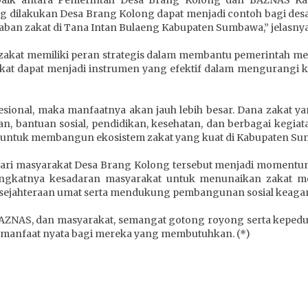
ng dilakukan Desa Brang Kolong dapat menjadi contoh bagi d
an zakat di Tana Intan Bulaeng Kabupaten Sumbawa,” jelasnya
 zakat memiliki peran strategis dalam membantu pemerintah me
akat dapat menjadi instrumen yang efektif dalam mengurangi 
rofesional, maka manfaatnya akan jauh lebih besar. Dana zakat
bantuan sosial, pendidikan, kesehatan, dan berbagai kegiat
n untuk membangun ekosistem zakat yang kuat di Kabupaten Su
a dari masyarakat Desa Brang Kolong tersebut menjadi moment
katnya kesadaran masyarakat untuk menunaikan zakat mela
sejahteraan umat serta mendukung pembangunan sosial keagam
BAZNAS, dan masyarakat, semangat gotong royong serta kepedul
manfaat nyata bagi mereka yang membutuhkan. (*)