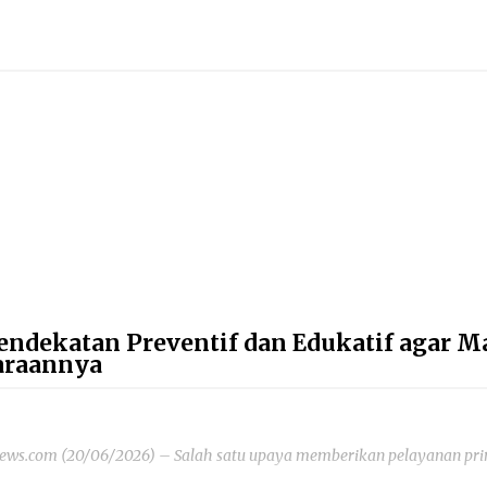
endekatan Preventif dan Edukatif agar 
araannya
ws.com (20/06/2026) – Salah satu upaya memberikan pelayanan prim