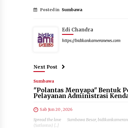
Posted in
Sumbawa
Edi Chandra
https://bidikankameranews.com
Next Post
Sumbawa
"Polantas Menyapa" Bentuk P
Pelayanan Administrasi Kend
Sab Jun 20 , 2026
Spread the love Sumbawa Besar, bidikankamerane
(Satlantas) […]