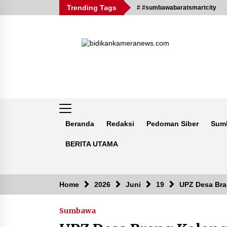
Skip
Trending Tags
# #sumbawabaratsmartcity
to
content
Beranda
Redaksi
Pedoman Siber
Sum
BERITA UTAMA
Breaking News
Home
2026
Juni
19
UPZ Desa Bra
Sumbawa
Kejaksaan KSB Mulai Lidik Mafia
Tanah Desa Sekongkang Bawah