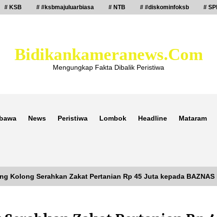
# KSB
# #ksbmajuluarbiasa
# NTB
# #diskominfoksb
# SP
Bidikankameranews.com
Mengungkap Fakta Dibalik Peristiwa
bawa
News
Peristiwa
Lombok
Headline
Mataram
ng Kolong Serahkan Zakat Pertanian Rp 45 Juta kepada BAZNA
Laporan Dugaan Pencabulan di Desa
Sepayung Kec. Plampang, Polres