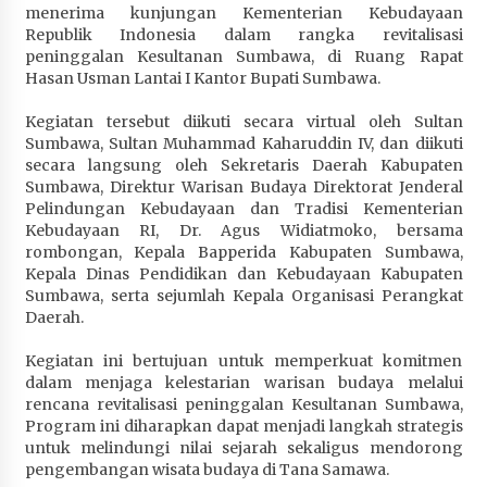
menerima kunjungan Kementerian Kebudayaan
Penurunan Stunting di Sumbawa
Republik Indonesia dalam rangka revitalisasi
1 bulan ago
peninggalan Kesultanan Sumbawa, di Ruang Rapat
Hasan Usman Lantai I Kantor Bupati Sumbawa.
Wabup Ansori Apresiasi Rekomendasi dan
Pandangan Fraksi – Fraksi DPRD Sumbawa
Kegiatan tersebut diikuti secara virtual oleh Sultan
1 bulan ago
Sumbawa, Sultan Muhammad Kaharuddin IV, dan diikuti
secara langsung oleh Sekretaris Daerah Kabupaten
Bupati Sumbawa Lepas 487 Atlet dari Berbagai
Sumbawa, Direktur Warisan Budaya Direktorat Jenderal
Cabor yang Akan Berjuang pada PORPROV XII
Pelindungan Kebudayaan dan Tradisi Kementerian
NTB 2026
Kebudayaan RI, Dr. Agus Widiatmoko, bersama
rombongan, Kepala Bapperida Kabupaten Sumbawa,
1 bulan ago
Kepala Dinas Pendidikan dan Kebudayaan Kabupaten
Sumbawa, serta sejumlah Kepala Organisasi Perangkat
BAZNAS Kabupaten Sumbawa Salurkan Bantuan
Daerah.
Program 100 Mustahik Per Desa di Desa Teluk
Santong
Kegiatan ini bertujuan untuk memperkuat komitmen
1 bulan ago
dalam menjaga kelestarian warisan budaya melalui
rencana revitalisasi peninggalan Kesultanan Sumbawa,
Dosen UTS Siap Kembangkan Inovasi Lewat
Program ini diharapkan dapat menjadi langkah strategis
Pelatihan PDPP 2026 Bali
untuk melindungi nilai sejarah sekaligus mendorong
1 bulan ago
pengembangan wisata budaya di Tana Samawa.