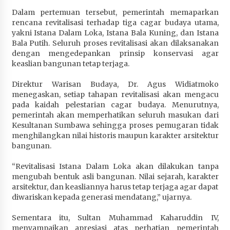
Terapkan “Polantas Menyapa”, Satlantas Polres
Dalam pertemuan tersebut, pemerintah memaparkan
Sumbawa Berupaya Wujudkan Pelayanan
rencana revitalisasi terhadap tiga cagar budaya utama,
Kepolisian yang Profesional
yakni Istana Dalam Loka, Istana Bala Kuning, dan Istana
1 bulan ago
Bala Putih. Seluruh proses revitalisasi akan dilaksanakan
dengan mengedepankan prinsip konservasi agar
keaslian bangunan tetap terjaga.
Capaian Program Pemerintah Kabupaten
Sumbawa Terus Dirasakan Masyarakat
Direktur Warisan Budaya, Dr. Agus Widiatmoko
1 bulan ago
menegaskan, setiap tahapan revitalisasi akan mengacu
pada kaidah pelestarian cagar budaya. Menurutnya,
pemerintah akan memperhatikan seluruh masukan dari
Kesultanan Sumbawa sehingga proses pemugaran tidak
menghilangkan nilai historis maupun karakter arsitektur
bangunan.
“Revitalisasi Istana Dalam Loka akan dilakukan tanpa
mengubah bentuk asli bangunan. Nilai sejarah, karakter
arsitektur, dan keasliannya harus tetap terjaga agar dapat
diwariskan kepada generasi mendatang,” ujarnya.
Sementara itu, Sultan Muhammad Kaharuddin IV,
menyampaikan apresiasi atas perhatian pemerintah