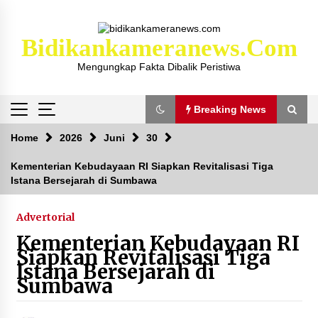
Skip
to
content
Bidikankameranews.com
Mengungkap Fakta Dibalik Peristiwa
Breaking News
Breaking News
Home
2026
Juni
30
Kementerian Kebudayaan RI Siapkan Revitalisasi Tiga
Istana Bersejarah di Sumbawa
Kejaksaan KSB Mulai Lidik Mafia Tanah Desa
Sekongkang Bawah
2 tahun ago
Advertorial
Kementerian Kebudayaan RI
Laporan Dugaan Pencabulan di Desa Sepayung
Siapkan Revitalisasi Tiga
Kec. Plampang, Polres Sumbawa Pastikan
Istana Bersejarah di
Proses Penyelidikan Berjalan Maksimal
Sumbawa
4 minggu ago
Anggota Satlantas Polres Sumbawa, Briptu