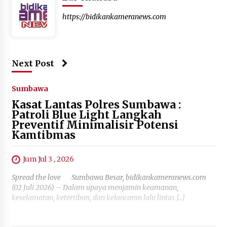
https://bidikankameranews.com
Next Post
Sumbawa
Kasat Lantas Polres Sumbawa :
Patroli Blue Light Langkah
Preventif Minimalisir Potensi
Kamtibmas
Jum Jul 3 , 2026
Spread the love Sumbawa Besar, bidikankameranews.com
(02 Juli 2026) – Dalam upaya menjamin keamanan,
keselamatan, ketertiban, dan kelancaran lalu lintas […]