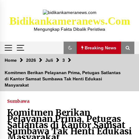
Skip
to
content
Bidikankameranews.com
Mengungkap Fakta Dibalik Peristiwa
Breaking News
Breaking News
Home
2026
Juli
3
Komitmen Berikan Pelayanan Prima, Petugas Satlantas
di Kantor Samsat Sumbawa Tak Henti Edukasi
Kejaksaan KSB Mulai Lidik Mafia Tanah Desa
Masyarakat
Sekongkang Bawah
2 tahun ago
Sumbawa
Laporan Dugaan Pencabulan di Desa Sepayung
Komitmen Berikan
Kec. Plampang, Polres Sumbawa Pastikan
Pelayanan Prima, Petugas
Proses Penyelidikan Berjalan Maksimal
Satlantas di Kantor Samsat
4 minggu ago
Sumbawa Tak Henti Edukasi
Masyarakat
Anggota Satlantas Polres Sumbawa, Briptu