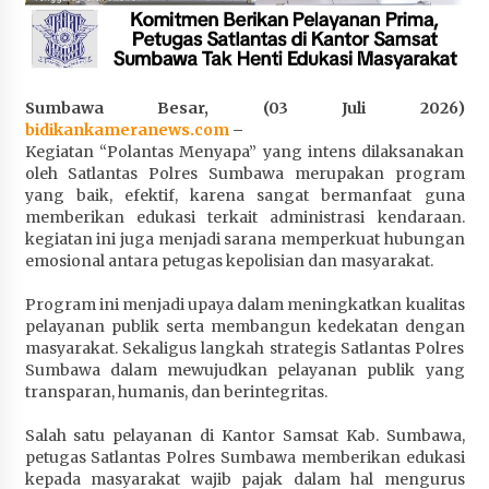
Penurunan Stunting di Sumbawa
4 minggu ago
Wabup Ansori Apresiasi Rekomendasi dan
Sumbawa Besar, (03 Juli 2026)
Pandangan Fraksi – Fraksi DPRD Sumbawa
bidikankameranews.com
–
4 minggu ago
Kegiatan “Polantas Menyapa” yang intens dilaksanakan
oleh Satlantas Polres Sumbawa merupakan program
Bupati Sumbawa Lepas 487 Atlet dari Berbagai
yang baik, efektif, karena sangat bermanfaat guna
Cabor yang Akan Berjuang pada PORPROV XII
memberikan edukasi terkait administrasi kendaraan.
NTB 2026
kegiatan ini juga menjadi sarana memperkuat hubungan
4 minggu ago
emosional antara petugas kepolisian dan masyarakat.
BAZNAS Kabupaten Sumbawa Salurkan Bantuan
Program ini menjadi upaya dalam meningkatkan kualitas
Program 100 Mustahik Per Desa di Desa Teluk
pelayanan publik serta membangun kedekatan dengan
Santong
masyarakat. Sekaligus langkah strategis Satlantas Polres
4 minggu ago
Sumbawa dalam mewujudkan pelayanan publik yang
transparan, humanis, dan berintegritas.
Dosen UTS Siap Kembangkan Inovasi Lewat
Salah satu pelayanan di Kantor Samsat Kab. Sumbawa,
Pelatihan PDPP 2026 Bali
petugas Satlantas Polres Sumbawa memberikan edukasi
4 minggu ago
kepada masyarakat wajib pajak dalam hal mengurus