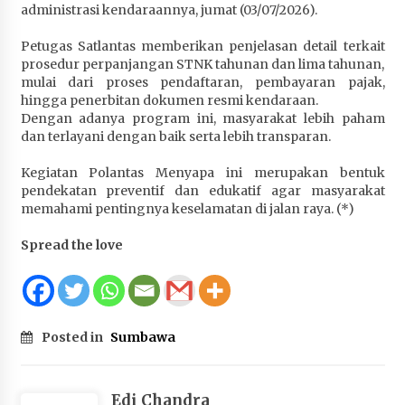
administrasi kendaraannya, jumat (03/07/2026).
Terapkan “Polantas Menyapa”, Satlantas Polres
Sumbawa Berupaya Wujudkan Pelayanan
Petugas Satlantas memberikan penjelasan detail terkait
Kepolisian yang Profesional
prosedur perpanjangan STNK tahunan dan lima tahunan,
1 bulan ago
mulai dari proses pendaftaran, pembayaran pajak,
hingga penerbitan dokumen resmi kendaraan.
Capaian Program Pemerintah Kabupaten
Dengan adanya program ini, masyarakat lebih paham
Sumbawa Terus Dirasakan Masyarakat
dan terlayani dengan baik serta lebih transparan.
1 bulan ago
Kegiatan Polantas Menyapa ini merupakan bentuk
pendekatan preventif dan edukatif agar masyarakat
memahami pentingnya keselamatan di jalan raya. (*)
Spread the love
Posted in
Sumbawa
Edi Chandra