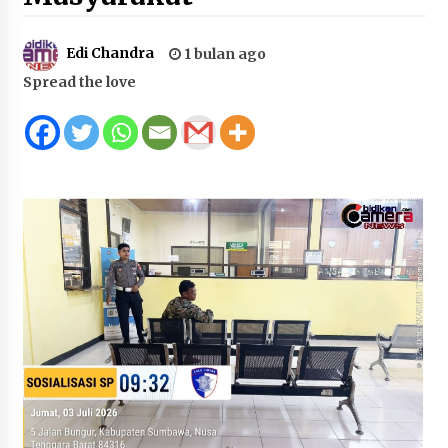
Juanda, Edukasi Masyarakat dalam Mengurus
Administrasi Kendaraan Berupa SIM
Edi Chandra
1 bulan ago
4 minggu ago
Spread the love
HUT ke-46 Dekranas di Makassar, di Hadapan
Ny. Selvi Gibran Ketua Dekranasda Sumbawa
Promosikan Tenun Kre Alang
4 minggu ago
Bupati H. Jarot : Demi Keberlanjutan Pelayanan,
Perumdam Batulanteh Akan Lakukan
Penyesuaian Tarif Air Minum
4 minggu ago
Prestasi Nasional, Polwan Polres Sumbawa
Bripda Vanesa Aprilia Renyaan, Sabet Juara II
Taekwondo Kapolri Cup ke-7
4 minggu ago
Sekretaris Bapperida, Dwi Rahayu, ST,. MM,.
Pimpin Rakor Aksi Konvergensi Percepatan